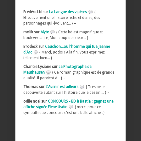
FrédéricLN sur
La Langue des vipères
{
Effectivement une histoire riche et dense, des
personnages qui évoluent... } –
molik sur
Alyte
{ Cette bd est magnifique et
bouleversante, Mon coup de coeur... } –
Brodeck sur
Cauchon...ou l'homme qui tua Jeanne
d'Arc
{ Merci, Bodoï ! A la fin, vous exprimez
tellement bien... } –
Chantre Lysiane sur
Le Photographe de
Mauthausen
{ Ce roman graphique est de grande
qualité. Il parvient à... } –
Thomas sur
L'Avenir est ailleurs
{ Très belle
découverte autant sur l histoire que le dessin.... } –
odile noel sur
CONCOURS - BD à Bastia : gagnez une
affiche signée Elene Usdin
{ merci pour ce
sympathique concours c'est une belle affiche ! } –