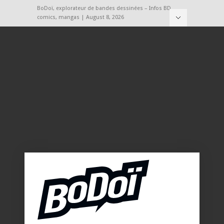
BoDoï, explorateur de bandes dessinées – Infos BD,
comics, mangas | August 8, 2026