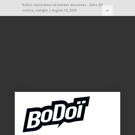
BoDoï, explorateur de bandes dessinées – Infos BD,
comics, mangas | August 10, 2026