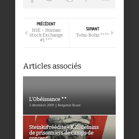
PRÉCÉDENT
SUIVANT
HSE – Human
Stock Exchange
Tohu-Bohu ****
#1 ***
Articles associés
L’Obéissance **
2 décembre 2009 | Benjamin Roure
Steinkis réédite « K.Z., dessins
de prisonniers de camps de
concent...