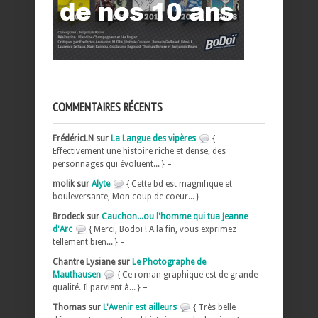
COMMENTAIRES RÉCENTS
FrédéricLN sur
La Langue des vipères
{
Effectivement une histoire riche et dense, des
personnages qui évoluent... } –
molik sur
Alyte
{ Cette bd est magnifique et
bouleversante, Mon coup de coeur... } –
Brodeck sur
Cauchon...ou l'homme qui tua Jeanne
d'Arc
{ Merci, Bodoï ! A la fin, vous exprimez
tellement bien... } –
Chantre Lysiane sur
Le Photographe de
Mauthausen
{ Ce roman graphique est de grande
qualité. Il parvient à... } –
Thomas sur
L'Avenir est ailleurs
{ Très belle