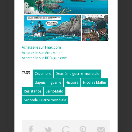
Achetez-le sur Fnac.com
Achetez-le sur Amazon.fr
Achetez-le sur BDFugue.com
TAGS
Cézembre
Deuxième guerre mondiale
dupuis
guerre
Histoire
Nicolas Malfin
Résistance
Saint-Malo
Seconde Guerre mondiale