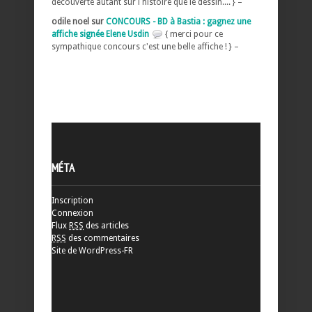
découverte autant sur l histoire que le dessin.... } –
odile noel sur
CONCOURS - BD à Bastia : gagnez une
affiche signée Elene Usdin
{ merci pour ce
sympathique concours c'est une belle affiche ! } –
MÉTA
Inscription
Connexion
Flux
RSS
des articles
RSS
des commentaires
Site de WordPress-FR