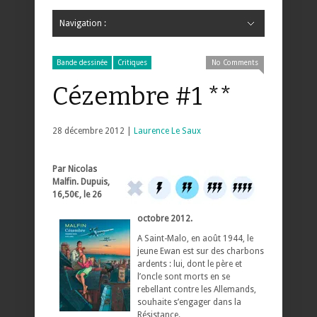
Navigation :
Hide Navigation
Accueil
Critiques
Bande dessinée
Comics
Jeunesse
Mangas
News
Bande dessinée
Comics
Manga
Jeunesse
Magazine
Bande dessinée
Comics
Jeunesse
Mangas
Bande dessinée
Critiques
No Comments
Cézembre #1 **
28 décembre 2012 |
Laurence Le Saux
Par Nicolas
Malfin. Dupuis,
16,50€, le 26
octobre 2012.
A Saint-Malo, en août 1944, le
jeune Ewan est sur des charbons
ardents : lui, dont le père et
l’oncle sont morts en se
rebellant contre les Allemands,
souhaite s’engager dans la
Résistance.