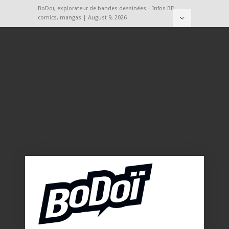
BoDoï, explorateur de bandes dessinées – Infos BD,
comics, mangas | August 9, 2026