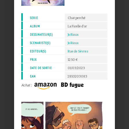
SERIE
Chat perché
ALBUM
La Ficelle d'or
DESSINATEUR(S)
Jo Rioux
SCENARISTE(S)
Jo Rioux
EDITEUR(S)
Rue de Sèvres
PRIX
12.50 €
DATE DE SORTIE
01/03/2023
EAN
2810203083
Achat :