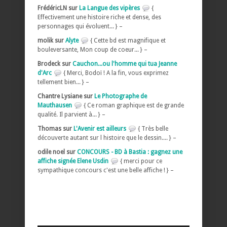
FrédéricLN sur
La Langue des vipères
{
Effectivement une histoire riche et dense, des
personnages qui évoluent... } –
molik sur
Alyte
{ Cette bd est magnifique et
bouleversante, Mon coup de coeur... } –
Brodeck sur
Cauchon...ou l'homme qui tua Jeanne
d'Arc
{ Merci, Bodoï ! A la fin, vous exprimez
tellement bien... } –
Chantre Lysiane sur
Le Photographe de
Mauthausen
{ Ce roman graphique est de grande
qualité. Il parvient à... } –
Thomas sur
L'Avenir est ailleurs
{ Très belle
découverte autant sur l histoire que le dessin.... } –
odile noel sur
CONCOURS - BD à Bastia : gagnez une
affiche signée Elene Usdin
{ merci pour ce
sympathique concours c'est une belle affiche ! } –