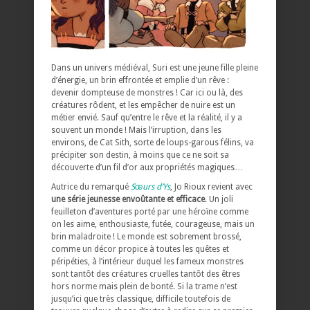
Dans un univers médiéval, Suri est une jeune fille pleine
d’énergie, un brin effrontée et emplie d’un rêve :
devenir dompteuse de monstres ! Car ici ou là, des
créatures rôdent, et les empêcher de nuire est un
métier envié. Sauf qu’entre le rêve et la réalité, il y a
souvent un monde ! Mais l’irruption, dans les
environs, de Cat Sith, sorte de loups-garous félins, va
précipiter son destin, à moins que ce ne soit sa
découverte d’un fil d’or aux propriétés magiques…
Autrice du remarqué
Sœurs d’Ys
, Jo Rioux revient avec
une série jeunesse envoûtante et efficace
. Un joli
feuilleton d’aventures porté par une héroïne comme
on les aime, enthousiaste, futée, courageuse, mais un
brin maladroite ! Le monde est sobrement brossé,
comme un décor propice à toutes les quêtes et
péripéties, à l’intérieur duquel les fameux monstres
sont tantôt des créatures cruelles tantôt des êtres
hors norme mais plein de bonté. Si la trame n’est
jusqu’ici que très classique, difficile toutefois de