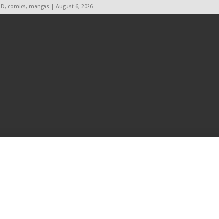
BD, comics, mangas | August 6, 2026