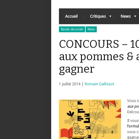
Accueil
Critiques
News
Bande dessinée
News
CONCOURS – 10
aux pommes & au
gagner
1 juillet 2016 |
Romain Gallissot
Vous s
aux po
Delcou
Il vous
formul
vous c
gagnan