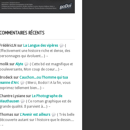
COMMENTAIRES RÉCENTS
FrédéricLN sur
La Langue des vipères
{
Effectivement une histoire riche et dense, des
personnages qui évoluent... } –
molik sur
Alyte
{ Cette bd est magnifique et
bouleversante, Mon coup de coeur... } –
Brodeck sur
Cauchon...ou l'homme qui tua
Jeanne d'Arc
{ Merci, Bodoï ! A la fin, vous
exprimez tellement bien... } –
Chantre Lysiane sur
Le Photographe de
Mauthausen
{ Ce roman graphique est de
grande qualité. Il parvient à... } –
Thomas sur
L'Avenir est ailleurs
{ Très belle
découverte autant sur l histoire que le dessin....
} –