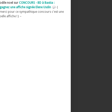
odile noel sur
CONCOURS - BD à Bastia :
gagnez une affiche signée Elene Usdin
{
merci pour ce sympathique concours c'est une
belle affiche ! } –