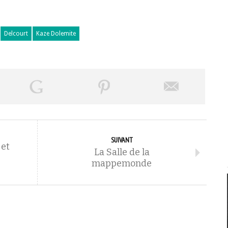
Delcourt
Kaze Dolemite
SUIVANT
et
La Salle de la
mappemonde