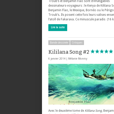
Troub’s et Benjamin Flao sont d’infatigables
dessinateurs-voyageurs : le Kenya de Kililana 
Benjamin Flao, le Mexique, Bornéo ou le Périg
Troub’s. Ils posent cette fois leurs valises ens
l’atoll de Fakarava. Ce minuscule paradis (16
Lire la suite
Bande dessinée
Critiques
Kililana Song #2
6 janvier 2014 |
Mélanie Monroy
Avec le deuxième tome de
Kililana Song
, Benjam