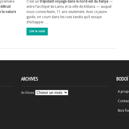
e première
C’est un
trépidant voyage dans le nord-est du Kenya
—
 détruit
entre l’archipel de Lamu et la ville de Kililana — auquel
e la nature
nous convie Naïm, 11 ans seulement. Avec ce jeune
guide, on court dans les rues tandis qu’il essaye
d’échapper …
Lire la suite
ARCHIVES
BODOÏ
A prop
Archives
Contac
Nos fo