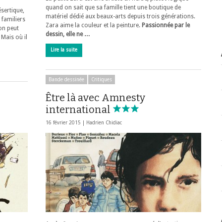
quand on sait que sa famille tient une boutique de
ésertique,
matériel dédié aux beaux-arts depuis trois générations.
 familiers
Zara aime la couleur et la peinture.
Passionnée par le
’on peut
dessin, elle ne …
Mais où il
Lire la suite
Bande dessinée
Critiques
Être là avec Amnesty
international
16 février 2015 |
Hadrien Chidiac