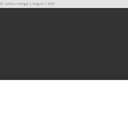
BD, comics, mangas | August 7, 2026