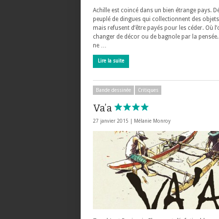
Achille est coincé dans un bien étrange pays. D
peuplé de dingues qui collectionnent des objets
mais refusent d’être payés pour les céder. Où l
changer de décor ou de bagnole par la pensée. 
ne …
Lire la suite
Bande dessinée
Critiques
Va’a
27 janvier 2015 |
Mélanie Monroy