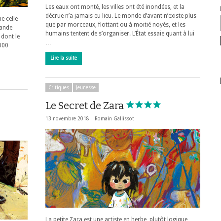
Les eaux ont monté, les villes ont été inondées, et la
décrue n’a jamais eu lieu. Le monde d’avant n’existe plus
e celle
que par morceaux, flottant ou à moitié noyés, et les
bande
humains tentent de s’organiser. L’État essaie quant à lui
 dont le
…
 000
Lire la suite
Critiques
Jeunesse
Le Secret de Zara
13 novembre 2018 |
Romain Gallissot
La petite Zara est une artiste en herbe, plutôt logique