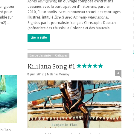
Après
Immigrants
, un ouvrage composé d’entretiens
Song pour
dessinés avec la participation d’historiens, paru en
ord pour
2010, Futuropolis livre un nouveau recueil de reportages
emble sur
illustrés, intitulé
Être là avec Amnesty international
.
 km2) …
Signées par le journaliste français Christophe Dabitch
(scénariste des réussis La Colonne et des Mauvais …
Lire la suite
Bande dessinée
Critiques
Kililana Song #1
4
8 juin 2012 |
Mélanie Monroy
in Flao