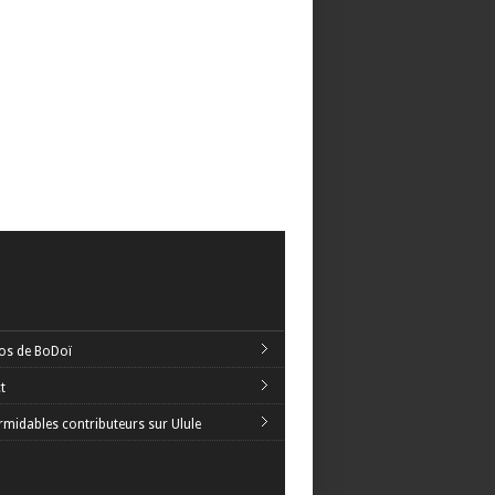
os de BoDoï
t
rmidables contributeurs sur Ulule