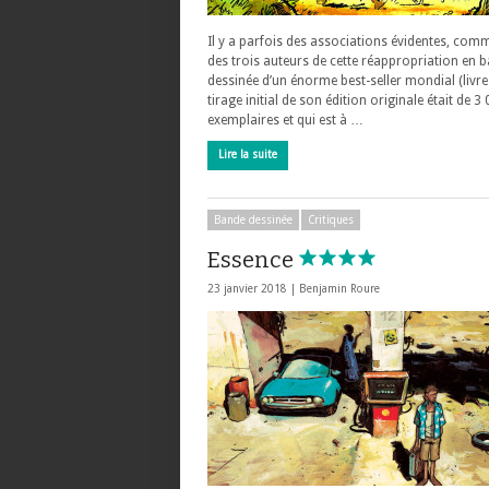
Il y a parfois des associations évidentes, comm
des trois auteurs de cette réappropriation en 
dessinée d’un énorme best-seller mondial (livre
tirage initial de son édition originale était de 3
exemplaires et qui est à …
Lire la suite
Bande dessinée
Critiques
Essence
23 janvier 2018 |
Benjamin Roure