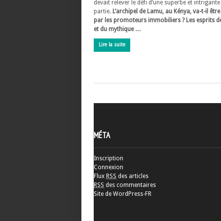
devait relever le défi d’une superbe et intrigant
partie.
L’archipel de Lamu, au Kénya, va-t-il être
par les promoteurs immobiliers ? Les esprits d
et du mythique …
Lire la suite
MÉTA
Inscription
Connexion
Flux
RSS
des articles
RSS
des commentaires
Site de WordPress-FR