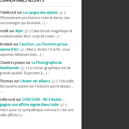
COMMENTAIRES RÉCENTS
FrédéricLN sur
La Langue des vipères
{
Effectivement une histoire riche et dense, des
personnages qui évoluent... } –
molik sur
Alyte
{ Cette bd est magnifique et
bouleversante, Mon coup de coeur... } –
Brodeck sur
Cauchon...ou l'homme qui tua
Jeanne d'Arc
{ Merci, Bodoï ! A la fin, vous
exprimez tellement bien... } –
Chantre Lysiane sur
Le Photographe de
Mauthausen
{ Ce roman graphique est de
grande qualité. Il parvient à... } –
Thomas sur
L'Avenir est ailleurs
{ Très belle
découverte autant sur l histoire que le dessin....
} –
odile noel sur
CONCOURS - BD à Bastia :
gagnez une affiche signée Elene Usdin
{
merci pour ce sympathique concours c'est une
belle affiche ! } –