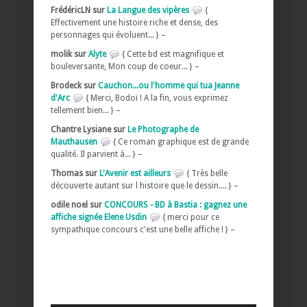
FrédéricLN sur
La Langue des vipères
{
Effectivement une histoire riche et dense, des
personnages qui évoluent... } –
molik sur
Alyte
{ Cette bd est magnifique et
bouleversante, Mon coup de coeur... } –
Brodeck sur
Cauchon...ou l'homme qui tua Jeanne
d'Arc
{ Merci, Bodoï ! A la fin, vous exprimez
tellement bien... } –
Chantre Lysiane sur
Le Photographe de
Mauthausen
{ Ce roman graphique est de grande
qualité. Il parvient à... } –
Thomas sur
L'Avenir est ailleurs
{ Très belle
découverte autant sur l histoire que le dessin.... } –
odile noel sur
CONCOURS - BD à Bastia : gagnez une
affiche signée Elene Usdin
{ merci pour ce
sympathique concours c'est une belle affiche ! } –