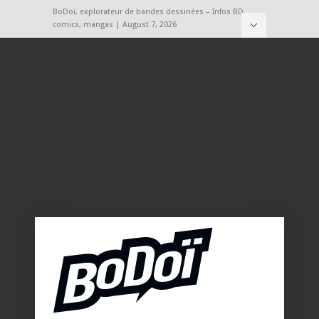
BoDoï, explorateur de bandes dessinées – Infos BD,
comics, mangas | August 7, 2026