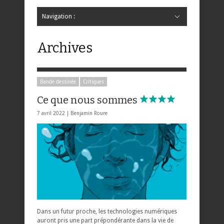
Navigation :
Hide Navigation
Accueil
Critiques
Bande dessinée
Comics
Jeunesse
Mangas
News
Bande dessinée
Comics
Manga
Jeunesse
Magazine
Bande dessinée
Comics
Jeunesse
Mangas
Archives
Bande dessinée
Critiques
Ce que nous sommes
7 avril 2022 |
Benjamin Roure
Dans un futur proche, les technologies numériques
auront pris une part prépondérante dans la vie de