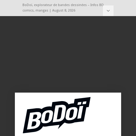
BoDoï, explorateur de bandes dessinées – Infos BD,
comics, mangas | August 8, 2026