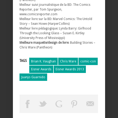
Meilleur suivi journalistique de la BD: The Comics
Reporter, par Tom Spurgeon,
www.comicsreporter.com
Meilleur livre sur la BD: Marvel Comics: The Untold
Story – Sean Howe (HarperCollins)
Meilleur livre pédagogique: Lynda Barry: Girlhood
Through the Looking Glass – Susan E. Kirtley
(University Press of Mississippi)
Meilleure maquette/design de livre
: Building Stories –
Chris Ware (Pantheon)
TAGS
Brian K. Vaughan
Chris Ware
comic-con
Eisner Awards
Eisner Awards 2013
Juanjo Guarnido