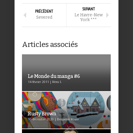
SUIVANT
PRÉCÉDENT
Le Havre-New
Severed
York ***
Articles associés
Le Monde du manga #6
14 février 2011 | Rémi I.
Rusty Brown
10 décembre 2020 | Benjamin Roure