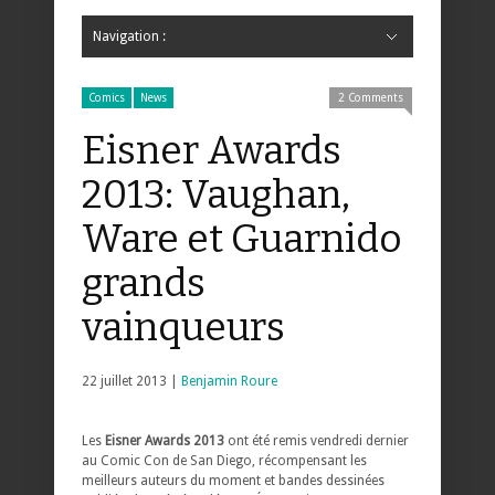
Navigation :
Hide Navigation
Accueil
Critiques
Bande dessinée
Comics
Jeunesse
Mangas
News
Bande dessinée
Comics
Manga
Jeunesse
Magazine
Bande dessinée
Comics
Jeunesse
Mangas
Comics
News
2 Comments
Eisner Awards
2013: Vaughan,
Ware et Guarnido
grands
vainqueurs
22 juillet 2013 |
Benjamin Roure
Les
Eisner Awards 2013
ont été remis vendredi dernier
au Comic Con de San Diego, récompensant les
meilleurs auteurs du moment et bandes dessinées