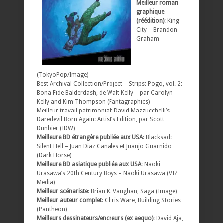
Meilleur roman
graphique
(réédition)
: King
City – Brandon
Graham
(TokyoPop/Image)
Best Archival Collection/Project—Strips: Pogo, vol. 2:
Bona Fide Balderdash, de Walt Kelly – par Carolyn
Kelly and Kim Thompson (Fantagraphics)
Meilleur travail patrimonial: David Mazzucchelli’s
Daredevil Born Again: Artist’s Edition, par Scott
Dunbier (IDW)
Meilleure BD étrangère publiée aux USA
: Blacksad:
Silent Hell – Juan Diaz Canales et Juanjo Guarnido
(Dark Horse)
Meilleure BD asiatique publiée aux USA
: Naoki
Urasawa’s 20th Century Boys – Naoki Urasawa (VIZ
Media)
Meilleur scénariste
: Brian K. Vaughan, Saga (Image)
Meilleur auteur complet
: Chris Ware, Building Stories
(Pantheon)
Meilleurs dessinateurs/encreurs (ex aequo)
: David Aja,