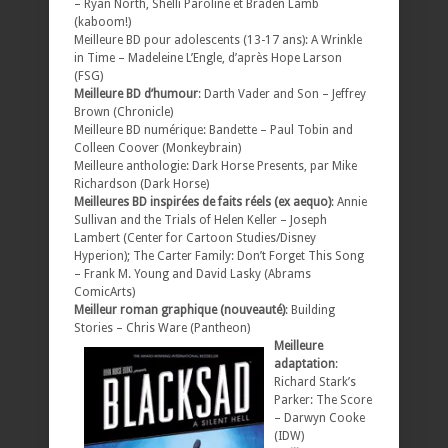
– Ryan North, Shelli Paroline et Braden Lamb
(kaboom!)
Meilleure BD pour adolescents (13-17 ans): A Wrinkle
in Time – Madeleine L’Engle, d’après Hope Larson
(FSG)
Meilleure BD d’humour
: Darth Vader and Son – Jeffrey
Brown (Chronicle)
Meilleure BD numérique: Bandette – Paul Tobin and
Colleen Coover (Monkeybrain)
Meilleure anthologie: Dark Horse Presents, par Mike
Richardson (Dark Horse)
Meilleures BD inspirées de faits réels (ex aequo)
: Annie
Sullivan and the Trials of Helen Keller – Joseph
Lambert (Center for Cartoon Studies/Disney
Hyperion); The Carter Family: Don’t Forget This Song
– Frank M. Young and David Lasky (Abrams
ComicArts)
Meilleur roman graphique (nouveauté)
: Building
Stories – Chris Ware (Pantheon)
Meilleure
adaptation
:
Richard Stark’s
Parker: The Score
– Darwyn Cooke
(IDW)