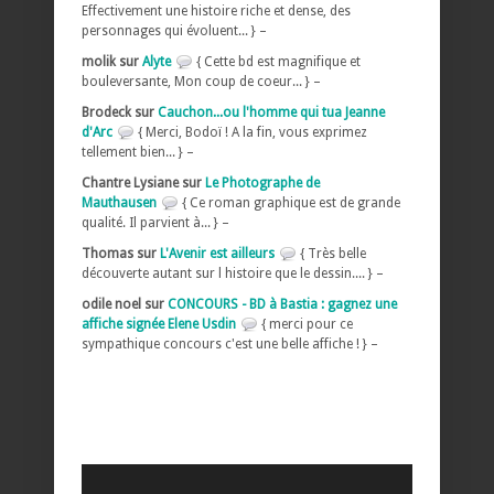
Effectivement une histoire riche et dense, des
personnages qui évoluent... } –
molik sur
Alyte
{ Cette bd est magnifique et
bouleversante, Mon coup de coeur... } –
Brodeck sur
Cauchon...ou l'homme qui tua Jeanne
d'Arc
{ Merci, Bodoï ! A la fin, vous exprimez
tellement bien... } –
Chantre Lysiane sur
Le Photographe de
Mauthausen
{ Ce roman graphique est de grande
qualité. Il parvient à... } –
Thomas sur
L'Avenir est ailleurs
{ Très belle
découverte autant sur l histoire que le dessin.... } –
odile noel sur
CONCOURS - BD à Bastia : gagnez une
affiche signée Elene Usdin
{ merci pour ce
sympathique concours c'est une belle affiche ! } –