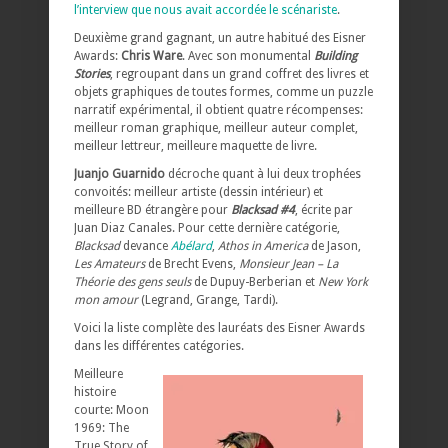
l’interview que nous avait accordée le scénariste
.
Deuxième grand gagnant, un autre habitué des Eisner
Awards:
Chris Ware
. Avec son monumental
Building
Stories
, regroupant dans un grand coffret des livres et
objets graphiques de toutes formes, comme un puzzle
narratif expérimental, il obtient quatre récompenses:
meilleur roman graphique, meilleur auteur complet,
meilleur lettreur, meilleure maquette de livre.
Juanjo Guarnido
décroche quant à lui deux trophées
convoités: meilleur artiste (dessin intérieur) et
meilleure BD étrangère pour
Blacksad #4
, écrite par
Juan Diaz Canales. Pour cette dernière catégorie,
Blacksad
devance
Abélard
,
Athos in America
de Jason,
Les Amateurs
de Brecht Evens,
Monsieur Jean – La
Théorie des gens seuls
de Dupuy-Berberian et
New York
mon amour
(Legrand, Grange, Tardi).
Voici la liste complète des lauréats des Eisner Awards
dans les différentes catégories.
Meilleure
histoire
courte: Moon
1969: The
True Story of