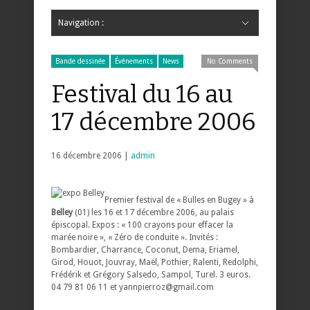
Navigation :
Hide Navigation
Accueil
Critiques
Bande dessinée
Comics
Jeunesse
Mangas
News
Bande dessinée
Comics
Manga
Jeunesse
Magazine
Bande dessinée
Comics
Jeunesse
Mangas
Bande dessinée
Événements
News
No Comments
Festival du 16 au
17 décembre 2006
16 décembre 2006 |
admin
Premier festival de « Bulles en Bugey » à
Belley
(01) les 16 et 17 décembre 2006, au palais
épiscopal. Expos : « 100 crayons pour effacer la
marée noire », « Zéro de conduite ». Invités :
Bombardier, Charrance, Coconut, Dema, Eriamel,
Girod, Houot, Jouvray, Maël, Pothier, Ralenti, Redolphi,
Frédérik et Grégory Salsedo, Sampol, Turel. 3 euros.
04 79 81 06 11 et yannpierroz@gmail.com