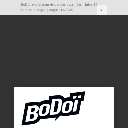
BoDoï, explorateur de bandes dessinées – Infos BD,
comics, mangas | August 10, 2026