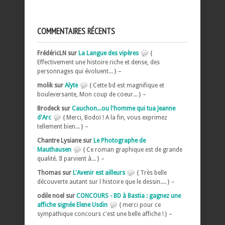
COMMENTAIRES RÉCENTS
FrédéricLN sur
La Langue des vipères
{
Effectivement une histoire riche et dense, des
personnages qui évoluent... } –
molik sur
Alyte
{ Cette bd est magnifique et
bouleversante, Mon coup de coeur... } –
Brodeck sur
Cauchon...ou l'homme qui tua Jeanne
d'Arc
{ Merci, Bodoï ! A la fin, vous exprimez
tellement bien... } –
Chantre Lysiane sur
Le Photographe de
Mauthausen
{ Ce roman graphique est de grande
qualité. Il parvient à... } –
Thomas sur
L'Avenir est ailleurs
{ Très belle
découverte autant sur l histoire que le dessin.... } –
odile noel sur
CONCOURS - BD à Bastia : gagnez une
affiche signée Elene Usdin
{ merci pour ce
sympathique concours c'est une belle affiche ! } –