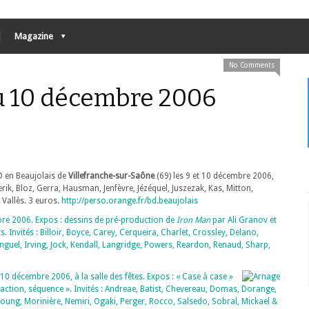
Magazine
No Comments
au 10 décembre 2006
D en Beaujolais de
Villefranche-sur-Saône
(69) les 9 et 10 décembre 2006,
, Berik, Bloz, Gerra, Hausman, Jenfèvre, Jézéquel, Juszezak, Kas, Mitton,
Vallès. 3 euros.
http://perso.orange.fr/bd.beaujolais
bre 2006. Expos : dessins de pré-production de
Iron Man
par Ali Granov et
 Invités : Billoir, Boyce, Carey, Cerqueira, Charlet, Crossley, Delano,
enguel, Irving, Jock, Kendall, Langridge, Powers, Reardon, Renaud, Sharp,
t 10 décembre 2006, à la salle des fêtes. Expos : « Case à case »
action, séquence ». Invités : Andreae, Batist, Chevereau, Domas, Dorange,
yfoung, Morinière, Nemiri, Ogaki, Perger, Rocco, Salsedo, Sobral, Mickael &