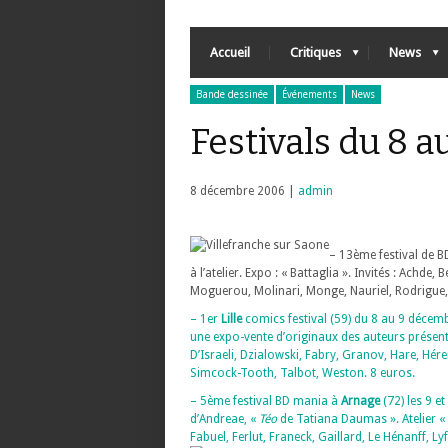
Accueil
Critiques
News
Bande dessinée
Événements
News
Festivals du 8 
8 décembre 2006 |
admin
– 13ème festival de B
à l’atelier. Expo : « Battaglia ». Invités : Achde
Moguerou, Molinari, Monge, Nauriel, Rodrigue, 
– 1er
Lille
comics festival (59) du 8 au 9 décem
une expo-vente d’originaux des auteurs présents.
D’Israeli, Dzialowski, Fabry, Granov, Hare, Hér
Simcock-Tooth, Talbot, Weston. 8 euros.
– 5ème festival BD mania à
Arnage
(72) les 9 e
d’Andreae, «
Téo
de Tatiana Daumas ». Atelier « 
Fabuel, Ferlut, Franeck, Gaillard, Le Hénanff, L