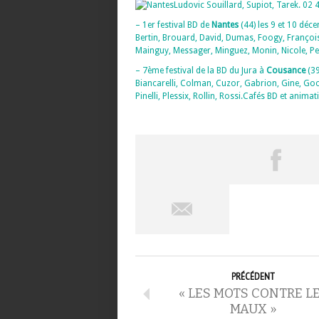
Ludovic Souillard, Supiot, Tarek. 0
– 1er festival BD de
Nantes
(44) les 9 et 10 déce
Bertin, Brouard, David, Dumas, Foogy, François,
Mainguy, Messager, Minguez, Monin, Nicole, Ped
– 7ème festival de la BD du Jura à
Cousance
(39
Biancarelli, Colman, Cuzor, Gabrion, Gine, Go
Pinelli, Plessix, Rollin, Rossi.Cafés BD et ani
PRÉCÉDENT
« LES MOTS CONTRE L
MAUX »