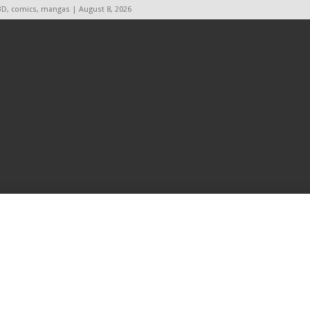
BD, comics, mangas | August 8, 2026