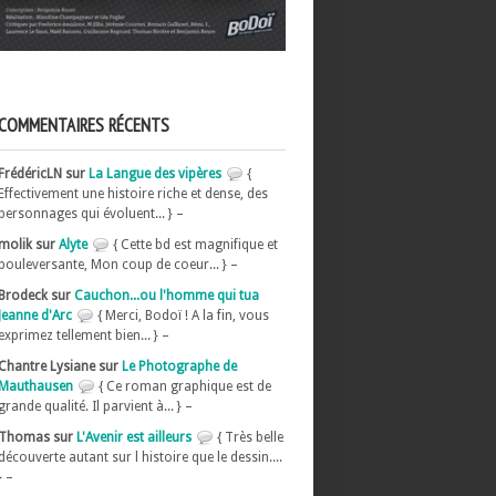
COMMENTAIRES RÉCENTS
FrédéricLN sur
La Langue des vipères
{
Effectivement une histoire riche et dense, des
personnages qui évoluent... } –
molik sur
Alyte
{ Cette bd est magnifique et
bouleversante, Mon coup de coeur... } –
Brodeck sur
Cauchon...ou l'homme qui tua
Jeanne d'Arc
{ Merci, Bodoï ! A la fin, vous
exprimez tellement bien... } –
Chantre Lysiane sur
Le Photographe de
Mauthausen
{ Ce roman graphique est de
grande qualité. Il parvient à... } –
Thomas sur
L'Avenir est ailleurs
{ Très belle
découverte autant sur l histoire que le dessin....
} –