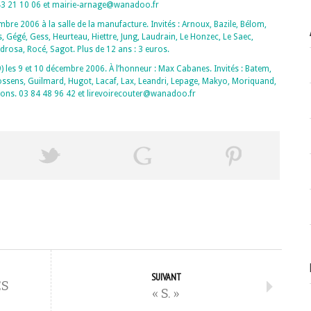
2 43 21 10 06 et mairie-arnage@wanadoo.fr
mbre 2006 à la salle de la manufacture. Invités : Arnoux, Bazile, Bélom,
 Gégé, Gess, Heurteau, Hiettre, Jung, Laudrain, Le Honzec, Le Saec,
rosa, Rocé, Sagot. Plus de 12 ans : 3 euros.
) les 9 et 10 décembre 2006. À l’honneur : Max Cabanes. Invités : Batem,
ossens, Guilmard, Hugot, Lacaf, Lax, Leandri, Lepage, Makyo, Moriquand,
mations. 03 84 48 96 42 et lirevoirecouter@wanadoo.fr
SUIVANT
ES
« S. »