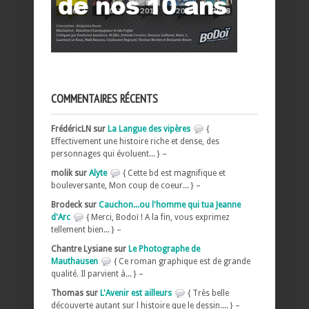
COMMENTAIRES RÉCENTS
FrédéricLN sur
La Langue des vipères
{
Effectivement une histoire riche et dense, des
personnages qui évoluent... } –
molik sur
Alyte
{ Cette bd est magnifique et
bouleversante, Mon coup de coeur... } –
Brodeck sur
Cauchon...ou l'homme qui tua Jeanne
d'Arc
{ Merci, Bodoï ! A la fin, vous exprimez
tellement bien... } –
Chantre Lysiane sur
Le Photographe de
Mauthausen
{ Ce roman graphique est de grande
qualité. Il parvient à... } –
Thomas sur
L'Avenir est ailleurs
{ Très belle
découverte autant sur l histoire que le dessin.... } –