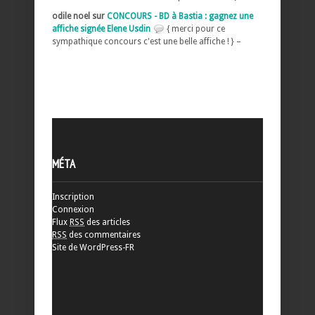
odile noel sur
CONCOURS - BD à Bastia : gagnez une
affiche signée Elene Usdin
{ merci pour ce
sympathique concours c'est une belle affiche ! } –
MÉTA
Inscription
Connexion
Flux
RSS
des articles
RSS
des commentaires
Site de WordPress-FR