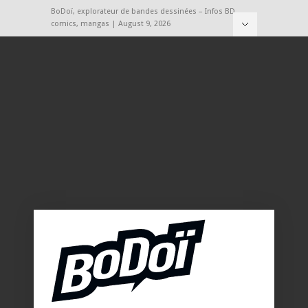
BoDoï, explorateur de bandes dessinées – Infos BD,
comics, mangas | August 9, 2026