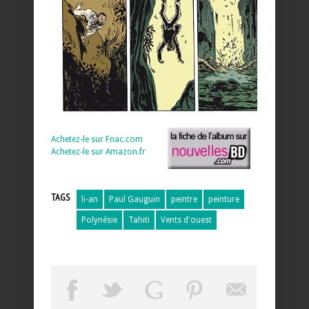
Achetez-le sur Fnac.com
Achetez-le sur Amazon.fr
TAGS
li-an
Paul Gauguin
peintre
peinture
Polynésie
Tahiti
Vents d'ouest