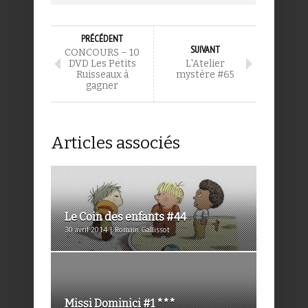
PRÉCÉDENT
SUIVANT
CONCOURS – 10
DVD Les Petits
L'Atelier
Ruisseaux à
mystère #65
gagner
Articles associés
Le Coin des enfants #44
30 avril 2014 | Romain Gallissot
Missi Dominici #1 ***