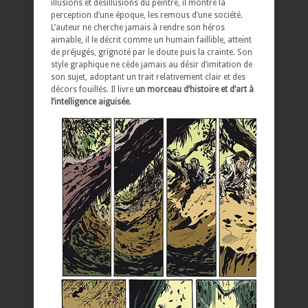
illusions et désillusions du peintre, il montre la
perception d’une époque, les remous d’une société.
L’auteur ne cherche jamais à rendre son héros
aimable, il le décrit comme un humain faillible, atteint
de préjugés, grignoté par le doute puis la crainte. Son
style graphique ne cède jamais au désir d’imitation de
son sujet, adoptant un trait relativement clair et des
décors fouillés. Il livre
un morceau d’histoire et d’art à
l’intelligence aiguisée
.