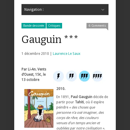
Navigation :
Hide Navigation
Accueil
Critiques
Bande dessinée
Comics
Jeunesse
Mangas
News
Bande dessinée
Comics
Manga
Jeunesse
Magazine
Bande dessinée
Comics
Jeunesse
Mangas
Bande dessinée
Critiques
6 Comments
Gauguin ***
1 décembre 2010 |
Laurence Le Saux
Par Li-An. Vents
d’Ouest, 15€, le
13 octobre
2010.
En 1891,
Paul Gauguin
décide de
partir pour
Tahiti
, où il espère
peindre
« des choses que
personne n’a osé imaginer, des
corps de rêve, des couleurs
venues d’un temps ancien et
oubliées par notre civilisation »
.