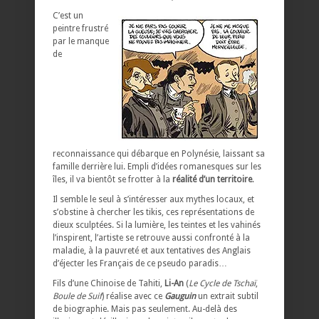
C’est un
peintre frustré
par le manque
de
reconnaissance qui débarque en Polynésie, laissant sa
famille derrière lui. Empli d’idées romanesques sur les
îles, il va bientôt se frotter à la
réalité d’un territoire
.
Il semble le seul à s’intéresser aux mythes locaux, et
s’obstine à chercher les tikis, ces représentations de
dieux sculptées. Si la lumière, les teintes et les vahinés
l’inspirent, l’artiste se retrouve aussi confronté à la
maladie, à la pauvreté et aux tentatives des Anglais
d’éjecter les Français de ce pseudo paradis…
Fils d’une Chinoise de Tahiti,
Li-An
(
Le Cycle de Tschaï
,
Boule de Suif
) réalise avec ce
Gauguin
un extrait subtil
de biographie. Mais pas seulement. Au-delà des