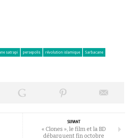
ne satrapi
persepolis
révolution islamique
Sarbacane
SUIVANT
« Clones », le film et la BD
débarquent fin octobre