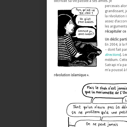
décrivait sa vie passée à ses amies. Je
percevais alor
grandissant, j
la révolution
assez d’accor
les arguments 
récapituler c
Un déclic parti
En 2004, à la F
– dont fait p
directions
]. L
médium. Cett
Satrapi n’a pa
m’a poussé à 
révolution islamique »
.