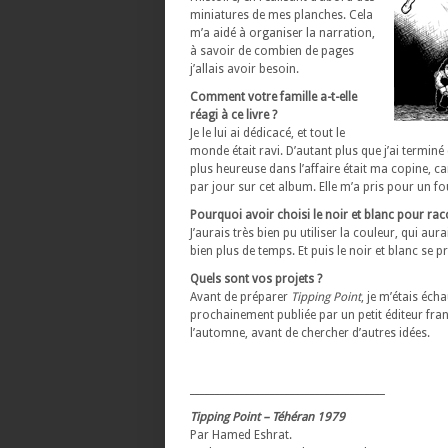
miniatures de mes planches. Cela
m’a aidé à organiser la narration,
à savoir de combien de pages
j’allais avoir besoin.
Comment votre famille a-t-elle
réagi à ce livre ?
Je le lui ai dédicacé, et tout le
monde était ravi. D’autant plus que j’ai termin
plus heureuse dans l’affaire était ma copine, ca
par jour sur cet album. Elle m’a pris pour un 
Pourquoi avoir choisi le noir et blanc pour raco
J’aurais très bien pu utiliser la couleur, qui au
bien plus de temps. Et puis le noir et blanc se p
Quels sont vos projets ?
Avant de préparer
Tipping Point
, je m’étais éch
prochainement publiée par un petit éditeur franç
l’automne, avant de chercher d’autres idées.
_______________________________________
Tipping Point – Téhéran 1979
Par Hamed Eshrat.