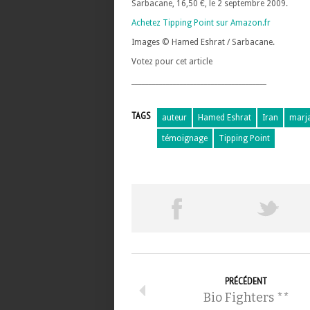
Sarbacane, 16,50 €, le 2 septembre 2009.
Achetez Tipping Point sur Amazon.fr
Images © Hamed Eshrat / Sarbacane.
Votez pour cet article
_______________________________________
TAGS
auteur
Hamed Eshrat
Iran
marja
témoignage
Tipping Point
PRÉCÉDENT
Bio Fighters **