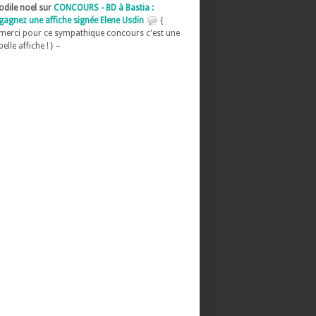
odile noel sur
CONCOURS - BD à Bastia :
gagnez une affiche signée Elene Usdin
{
merci pour ce sympathique concours c'est une
belle affiche ! } –