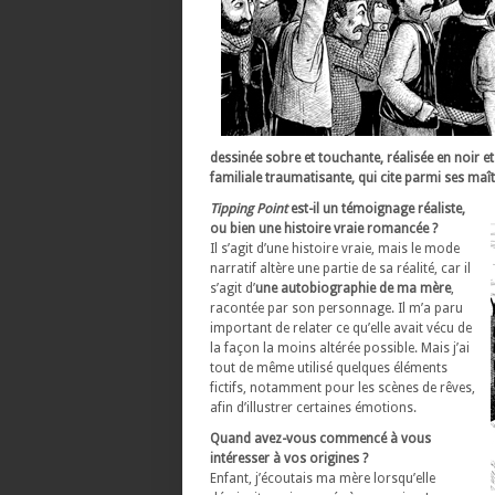
dessinée sobre et touchante, réalisée en noir et
familiale traumatisante, qui cite parmi ses ma
Tipping Point
est-il un témoignage réaliste,
ou bien une histoire vraie romancée ?
Il s’agit d’une histoire vraie, mais le mode
narratif altère une partie de sa réalité, car il
s’agit d’
une autobiographie de ma mère
,
racontée par son personnage. Il m’a paru
important de relater ce qu’elle avait vécu de
la façon la moins altérée possible. Mais j’ai
tout de même utilisé quelques éléments
fictifs, notamment pour les scènes de rêves,
afin d’illustrer certaines émotions.
Quand avez-vous commencé à vous
intéresser à vos origines ?
Enfant, j’écoutais ma mère lorsqu’elle