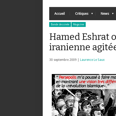
Accueil
Critiques
News
Bande dessinée
Magazine
Hamed Eshrat ou
iranienne agité
30 septembre 2009 |
Laurence Le Saux