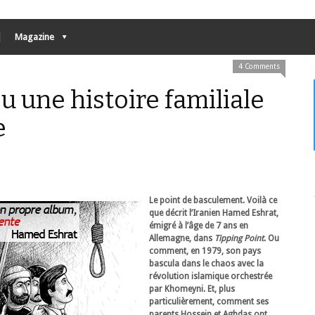
Magazine
4 Comments
 une histoire familiale
e
Le point de basculement. Voilà ce
que décrit l’Iranien Hamed Eshrat,
émigré à l’âge de 7 ans en
Allemagne, dans
Tipping Point
. Ou
comment, en 1979, son pays
bascula dans le chaos avec la
révolution islamique orchestrée
par Khomeyni. Et, plus
particulièrement, comment ses
parents Hossein et Aghdas ont