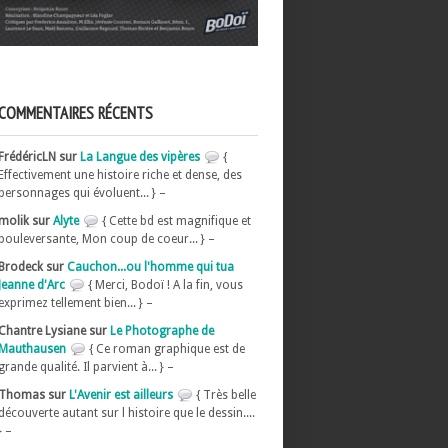
COMMENTAIRES RÉCENTS
FrédéricLN sur
La Langue des vipères
{
Effectivement une histoire riche et dense, des
personnages qui évoluent... } –
molik sur
Alyte
{ Cette bd est magnifique et
bouleversante, Mon coup de coeur... } –
Brodeck sur
Cauchon...ou l'homme qui tua
Jeanne d'Arc
{ Merci, Bodoï ! A la fin, vous
exprimez tellement bien... } –
Chantre Lysiane sur
Le Photographe de
Mauthausen
{ Ce roman graphique est de
grande qualité. Il parvient à... } –
Thomas sur
L'Avenir est ailleurs
{ Très belle
découverte autant sur l histoire que le dessin....
} –