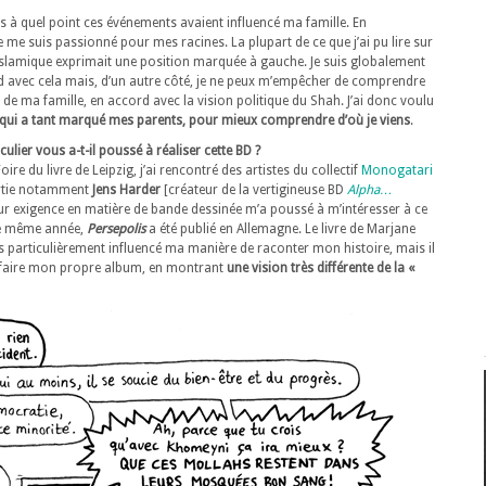
s à quel point ces événements avaient influencé ma famille.
En
e me suis passionné pour mes racines. La plupart de ce que j’ai pu lire sur
 islamique exprimait une position marquée à gauche. Je suis globalement
d avec cela mais, d’un autre côté, je ne peux m’empêcher de comprendre
de ma famille, en accord avec la vision politique du Shah. J’ai donc voulu
e qui a tant marqué mes parents, pour mieux comprendre d’où je viens
.
culier vous a-t-il poussé à réaliser cette BD ?
oire du livre de Leipzig, j’ai rencontré des artistes du collectif
Monogatari
artie notamment
Jens Harder
[créateur de la vertigineuse BD
Alpha…
eur exigence en matière de bande dessinée m’a poussé à m’intéresser à ce
e même année,
Persepolis
a été publié en Allemagne. Le livre de Marjane
s particulièrement influencé ma manière de raconter mon histoire, mais il
faire mon propre album, en montrant
une vision très différente de la «