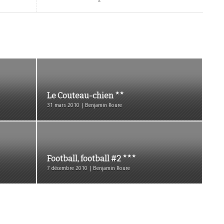
Le Couteau-chien **
31 mars 2010 | Benjamin Roure
Football, football #2 ***
7 décembre 2010 | Benjamin Roure