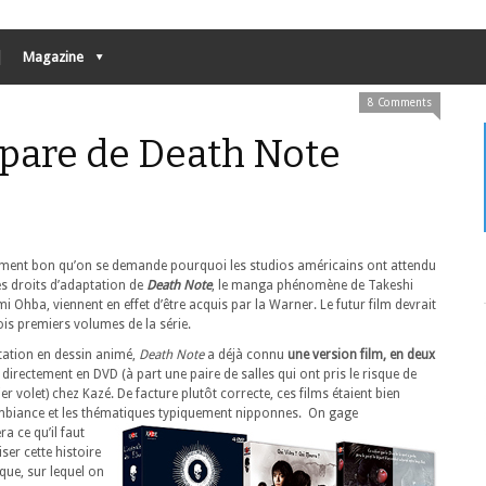
Magazine
8 Comments
pare de Death Note
llement bon qu’on se demande pourquoi les studios américains ont attendu
es droits d’adaptation de
Death Note
, le manga phénomène de Takeshi
 Ohba, viennent en effet d’être acquis par la Warner. Le futur film devrait
rois premiers volumes de la série.
ation en dessin animé,
Death Note
a déjà connu
une version film, en deux
s directement en DVD (à part une paire de salles qui ont pris le risque de
ier volet) chez Kazé. De facture plutôt correcte, ces films étaient bien
mbiance et les thématiques typiquement nipponnes.
On gage
a ce qu’il faut
ser cette histoire
que, sur lequel on