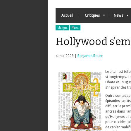
Accueil
Critiques
News
Mangas
News
Hollywood s’em
4 mai 2009 |
Benjamin Roure
Le pitch est te
si longtemps. L
Obata et Tsugumi
s’inspirer des t
Outre son adapt
épisodes
, sorti
diffuser le prem
ancrés dans l’a
qu’Hollywood fer
pour occidentali
de cahier maléfi