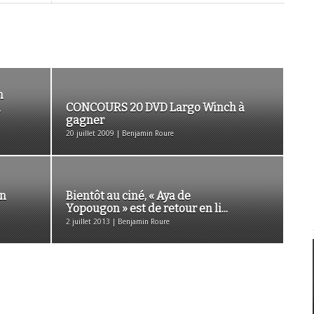
n
n
CONCOURS 20 DVD Largo Winch à
gagner
20 juillet 2009 | Benjamin Roure
an
Bientôt au ciné, « Aya de
Yopougon » est de retour en li...
2 juillet 2013 | Benjamin Roure