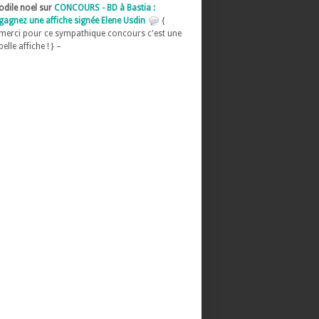
odile noel sur
CONCOURS - BD à Bastia :
gagnez une affiche signée Elene Usdin
{
merci pour ce sympathique concours c'est une
belle affiche ! } –