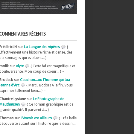
COMMENTAIRES RÉCENTS
FrédéricLN sur
La Langue des vipères
{
Effectivement une histoire riche et dense, des
personnages qui évoluent... } –
molik sur
Alyte
{ Cette bd est magnifique et
bouleversante, Mon coup de coeur... } –
Brodeck sur
Cauchon...ou l'homme qui tua
Jeanne d'Arc
{ Merci, Bodoï ! A la fin, vous
exprimez tellement bien... } –
Chantre Lysiane sur
Le Photographe de
Mauthausen
{ Ce roman graphique est de
grande qualité. Il parvient à... } –
Thomas sur
L'Avenir est ailleurs
{ Très belle
découverte autant sur l histoire que le dessin....
} –