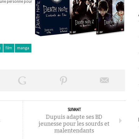
d’une personne pour
e
film
manga
SUIVANT
Dupuis adapte ses BD
s
jeunesse pour les sourds et
malentendants