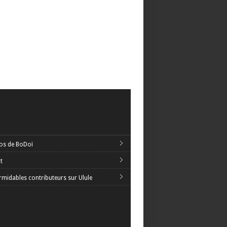
os de BoDoï
t
rmidables contributeurs sur Ulule