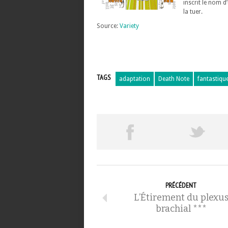
inscrit le nom 
la tuer.
Source:
Variety
TAGS
adaptation
Death Note
fantastiqu
PRÉCÉDENT
L’Étirement du plexu
brachial ***