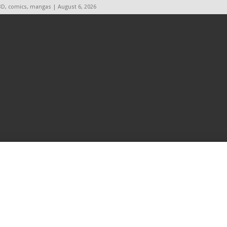
BD, comics, mangas | August 6, 2026