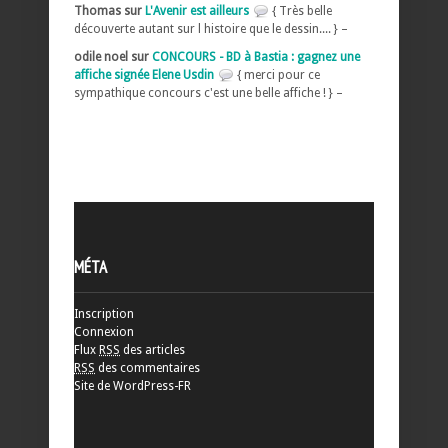
Thomas sur
L'Avenir est ailleurs
{ Très belle
découverte autant sur l histoire que le dessin.... } –
odile noel sur
CONCOURS - BD à Bastia : gagnez une
affiche signée Elene Usdin
{ merci pour ce
sympathique concours c'est une belle affiche ! } –
MÉTA
Inscription
Connexion
Flux
RSS
des articles
RSS
des commentaires
Site de WordPress-FR