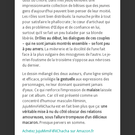
Goût du chlore, Dans mes yeux
) exhibent une
impressionnante collection de bêtises que des jeunes
gens d’aujourd’hui peuvent bien penser de leur moitié.
Les rôles sont bien distribués: la nunuche prête à tout
pour satisfaire le phallocrate ; le cœur d’artichaut qui
a des problèmes d’Œdipe et de confiance en lui,
surtout qu’il se fait un peu balader par sa blonde
libérée.
Drôles au début, les dialogues de ces couples
– qui ne sont jamais montrés ensemble – se font peu
à peu amers.
La mièvrerie et la docilité de l’une fait
face à la plus vulgaire des misogynies de l’autre. Le je-
m’en-foutisme de la troisième s’oppose aux névroses
du dernier.
Le dessin mélangé des deux auteurs, d’une ligne simple
et efficace, privilégie
la gestuelle
aux expressions des
personnages, ne leur donnant quasiment jamais
d’yeux. Ce qui renforce l’impression de
malaise
laissée
par cet album. Car s’il est présenté comme un
concentré d’humour masculin-féminin,
JujuMimiFéféChacha
est en fait bien plus que ça:
une
véritable mise à nu du côté obscur des relations
amoureuses, sous l’allure trompeuse d’un délicieux
macaron.
Presque pervers en somme.
Achetez JujuMimiFéféChacha sur Amazon.fr