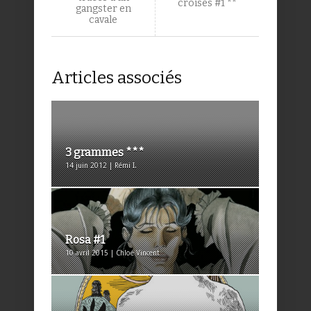
croisés #1 **
gangster en
cavale
Articles associés
3 grammes ***
14 juin 2012 | Rémi I.
Rosa #1
10 avril 2015 | Chloé Vincent