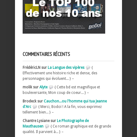
COMMENTAIRES RÉCENTS
FrédéricLN sur
La Langue des vipères
{
Effectivement une histoire riche et dense, des
personnages qui évoluent... } –
molik sur
Alyte
{ Cette bd est magnifique et
bouleversante, Mon coup de coeur... } –
Brodeck sur
Cauchon...ou l'homme qui tua Jeanne
d'Arc
{ Merci, Bodoï ! A la fin, vous exprimez
tellement bien... } –
Chantre Lysiane sur
Le Photographe de
Mauthausen
{ Ce roman graphique est de grande
qualité. Il parvient à... } –