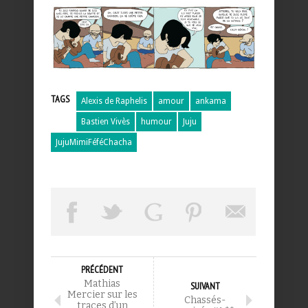
TAGS
Alexis de Raphelis
amour
ankama
Bastien Vivès
humour
Juju
JujuMimiFéféChacha
PRÉCÉDENT
Mathias
SUIVANT
Mercier sur les
Chassés-
traces d’un