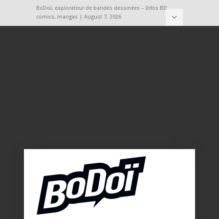
BoDoï, explorateur de bandes dessinées – Infos BD,
comics, mangas | August 7, 2026