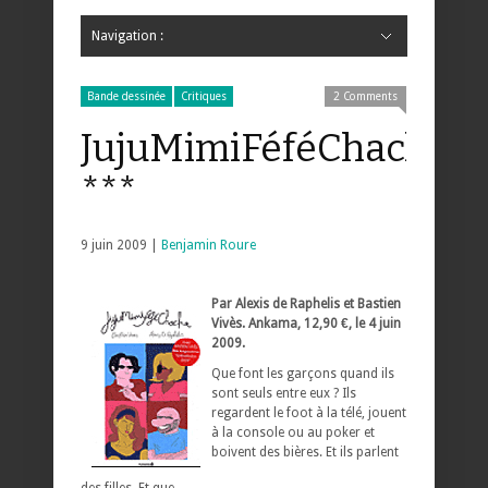
Navigation :
Hide Navigation
Accueil
Critiques
Bande dessinée
Comics
Jeunesse
Mangas
News
Bande dessinée
Comics
Manga
Jeunesse
Magazine
Bande dessinée
Comics
Jeunesse
Mangas
Bande dessinée
Critiques
2 Comments
JujuMimiFéféChacha
***
9 juin 2009 |
Benjamin Roure
Par Alexis de Raphelis et Bastien
Vivès. Ankama, 12,90 €, le 4 juin
2009.
Que font les garçons quand ils
sont seuls entre eux ? Ils
regardent le foot à la télé, jouent
à la console ou au poker et
boivent des bières. Et ils parlent
des filles. Et que