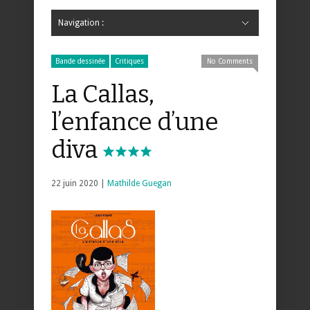
Navigation :
Hide Navigation
Accueil
Critiques
Bande dessinée
Comics
Jeunesse
Mangas
News
Bande dessinée
Comics
Manga
Jeunesse
Magazine
Bande dessinée
Comics
Jeunesse
Mangas
Bande dessinée
Critiques
No Comments
La Callas,
l’enfance d’une
diva
22 juin 2020 |
Mathilde Guegan