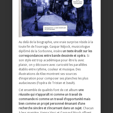
Au delà de la biographie, une vraie surprise réside à la
toute fin de l’ouvrage. Gaspar Ndjock, musicologue
diplômé de la Sorbonne, insère
un texte érudit sur les
correspondances entre bande dessinée et opéra
. Si
son style est trop académique pour être lu avec
plaisir, on y découvre avec curiosité les parallèles
établis entre rythme, couleur et musique. Des
illustrations de Klee montrent ses sources
d’inspiration pour composer ses planches les plus
audacieuses (l’opéra de Tristan et Iseult).
Cet ensemble de qualités font de cet album
une
réussite qui n’apparaît ni comme un travail de
commande ni comme un travail d’opportunité mais
bien comme un projet personnel émanant d’une
recherche sincère et s’incarnant dans un sujet
. Chacun
à leur manière, Vanna Vinci et Gaspard Njock offrent,