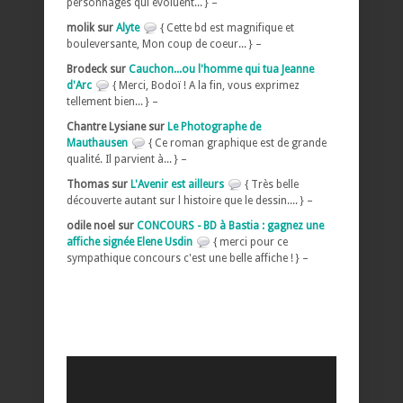
personnages qui évoluent... } –
molik sur
Alyte
{ Cette bd est magnifique et
bouleversante, Mon coup de coeur... } –
Brodeck sur
Cauchon...ou l'homme qui tua Jeanne
d'Arc
{ Merci, Bodoï ! A la fin, vous exprimez
tellement bien... } –
Chantre Lysiane sur
Le Photographe de
Mauthausen
{ Ce roman graphique est de grande
qualité. Il parvient à... } –
Thomas sur
L'Avenir est ailleurs
{ Très belle
découverte autant sur l histoire que le dessin.... } –
odile noel sur
CONCOURS - BD à Bastia : gagnez une
affiche signée Elene Usdin
{ merci pour ce
sympathique concours c'est une belle affiche ! } –