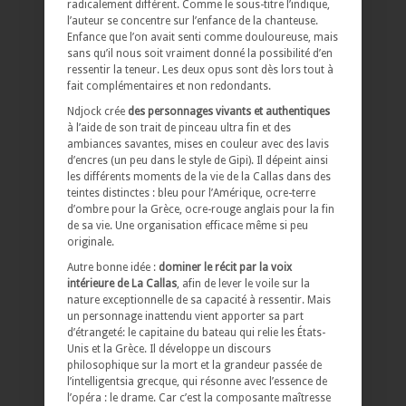
radicalement différent. Comme le sous-titre l’indique,
l’auteur se concentre sur l’enfance de la chanteuse.
Enfance que l’on avait senti comme douloureuse, mais
sans qu’il nous soit vraiment donné la possibilité d’en
ressentir la teneur. Les deux opus sont dès lors tout à
fait complémentaires et non redondants.
Ndjock crée
des personnages vivants et authentiques
à l’aide de son trait de pinceau ultra fin et des
ambiances savantes, mises en couleur avec des lavis
d’encres (un peu dans le style de Gipi). Il dépeint ainsi
les différents moments de la vie de la Callas dans des
teintes distinctes : bleu pour l’Amérique, ocre-terre
d’ombre pour la Grèce, ocre-rouge anglais pour la fin
de sa vie. Une organisation efficace même si peu
originale.
Autre bonne idée :
dominer le récit par la voix
intérieure de La Callas
, afin de lever le voile sur la
nature exceptionnelle de sa capacité à ressentir. Mais
un personnage inattendu vient apporter sa part
d’étrangeté: le capitaine du bateau qui relie les États-
Unis et la Grèce. Il développe un discours
philosophique sur la mort et la grandeur passée de
l’intelligentsia grecque, qui résonne avec l’essence de
l’opéra : le drame. Car c’est la composante maîtresse