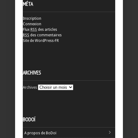
MÉTA
Inscription
Connexion
Flux
RSS
des articles
RSS
des commentaires
Site de WordPress-FR
ARCHIVES
Archives
BODOÏ
A propos de BoDoï