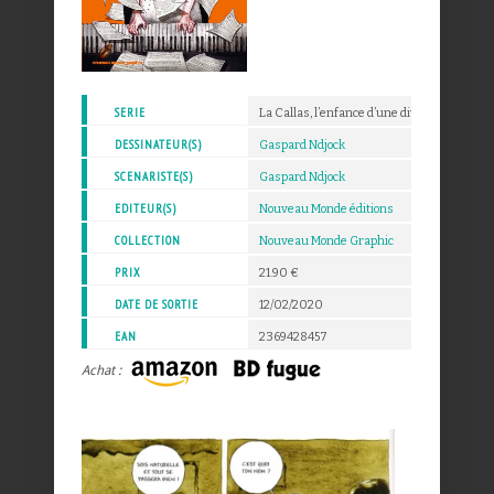
SERIE
La Callas, l’enfance d’une diva
DESSINATEUR(S)
Gaspard Ndjock
SCENARISTE(S)
Gaspard Ndjock
EDITEUR(S)
Nouveau Monde éditions
COLLECTION
Nouveau Monde Graphic
PRIX
21.90 €
DATE DE SORTIE
12/02/2020
EAN
2369428457
Achat :