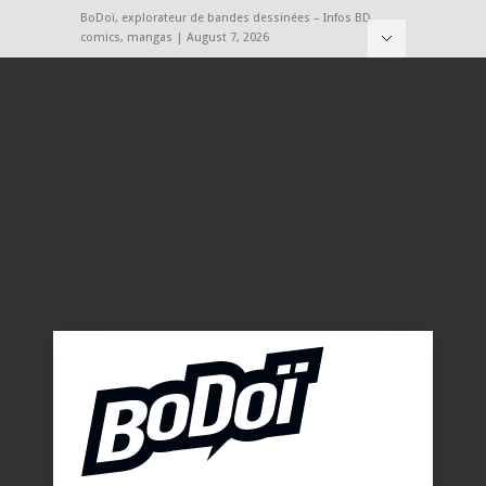
BoDoï, explorateur de bandes dessinées – Infos BD,
comics, mangas | August 7, 2026