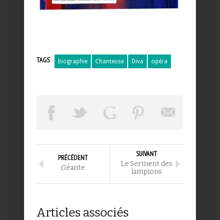
TAGS
biographie
Chanteuse
Diva
opéra
SUIVANT
PRÉCÉDENT
Le Serment des
Géante
lampions
Articles associés