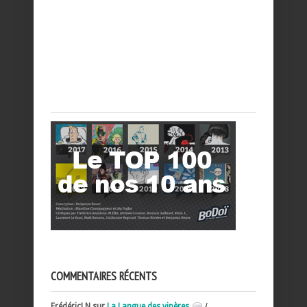
COMMENTAIRES RÉCENTS
FrédéricLN sur
La Langue des vipères
{