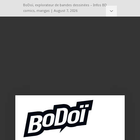
BoDoï, explorateur de bandes dessinées – Infos BD,
comics, mangas | August 7, 2026