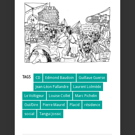
TAGS
CD
Edmond Baudoin
Guillaue Guerse
Jean-Léon Pallandre
Laurent Lolmède
Le Voltigeur
Louise Collet
Marc Pichelin
Ouï/Dire
Pierre Maurel
Placid
résidence
social
Tangui Jossic