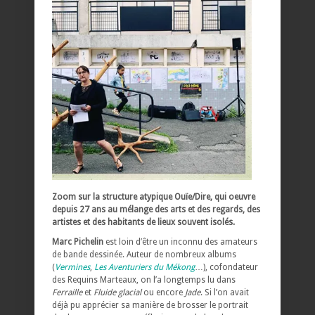
Zoom sur la structure atypique Ouïe/Dire, qui oeuvre
depuis 27 ans au mélange des arts et des regards, des
artistes et des habitants de lieux souvent isolés.
Marc Pichelin
est loin d’être un inconnu des amateurs
de bande dessinée. Auteur de nombreux albums
(
Vermines
,
Les Aventuriers du Mékong
…), cofondateur
des Requins Marteaux, on l’a longtemps lu dans
Ferraille
et
Fluide glacial
ou encore
Jade
. Si l’on avait
déjà pu apprécier sa manière de brosser le portrait