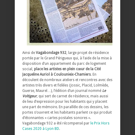
Ainsi de
Vagabondage 932
, large projet de résidence
portée par le Grand Périgueux qui, à l’aide de la mise à
disposition d’un appartement du parc de logement
social,
place les artistes en plein cœur de la Cité
Jacqueline Auriol à Coulounieix-Chamiers
. En
découlent de nombreux ateliers et rencontres avec des
artistes très divers et fidèles (Jossic, Placid, Lolmède,
Guerse, Maurel…), l’édition d’un journal nommé
Le
Voltigeur
, qui sert de carnet de résidence, mais aussi
de lieu d’expression pour les habitants qui y placent
une part de mémoire. En parallèle de ces dessins, les
portes s’ouvrent et les habitants parlent ce qui produit
d’étonnantes « cartes postales sonores ».
Vagabondage 932 a été récompensé par
le Prix Hors
Cases 2020 à Lyon BD
.