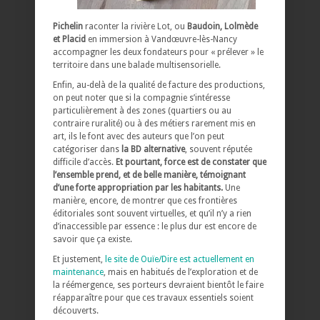
Pichelin
raconter la rivière Lot, ou
Baudoin, Lolmède
et Placid
en immersion à Vandœuvre-lès-Nancy
accompagner les deux fondateurs pour « prélever » le
territoire dans une balade multisensorielle.
Enfin, au-delà de la qualité de facture des productions,
on peut noter que si la compagnie s’intéresse
particulièrement à des zones (quartiers ou au
contraire ruralité) ou à des métiers rarement mis en
art, ils le font avec des auteurs que l’on peut
catégoriser dans
la BD alternative
, souvent réputée
difficile d’accès.
Et pourtant, force est de constater que
l’ensemble prend, et de belle manière, témoignant
d’une forte appropriation par les habitants.
Une
manière, encore, de montrer que ces frontières
éditoriales sont souvent virtuelles, et qu’il n’y a rien
d’inaccessible par essence : le plus dur est encore de
savoir que ça existe.
Et justement,
le site de Ouïe/Dire est actuellement en
maintenance
, mais en habitués de l’exploration et de
la réémergence, ses porteurs devraient bientôt le faire
réapparaître pour que ces travaux essentiels soient
découverts.