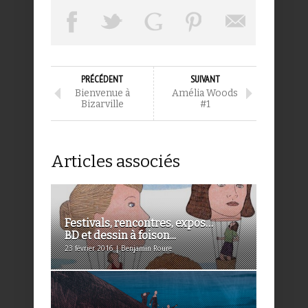
PRÉCÉDENT
SUIVANT
Bienvenue à
Amélia Woods
Bizarville
#1
Articles associés
Festivals, rencontres, expos…
BD et dessin à foison...
23 février 2016 | Benjamin Roure