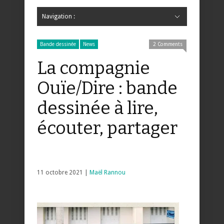
Navigation :
Hide Navigation
Accueil
Critiques
Bande dessinée
Comics
Jeunesse
Mangas
News
Bande dessinée
Comics
Manga
Jeunesse
Magazine
Bande dessinée
Comics
Jeunesse
Mangas
Bande dessinée
News
2 Comments
La compagnie
Ouïe/Dire : bande
dessinée à lire,
écouter, partager
11 octobre 2021 |
Maël Rannou