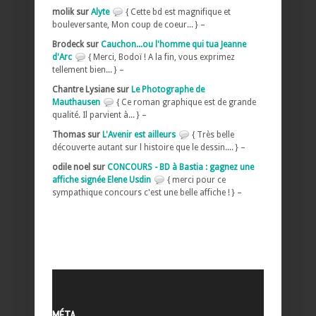
molik sur
Alyte
{ Cette bd est magnifique et
bouleversante, Mon coup de coeur... } –
Brodeck sur
Cauchon...ou l'homme qui tua Jeanne
d'Arc
{ Merci, Bodoï ! A la fin, vous exprimez
tellement bien... } –
Chantre Lysiane sur
Le Photographe de
Mauthausen
{ Ce roman graphique est de grande
qualité. Il parvient à... } –
Thomas sur
L'Avenir est ailleurs
{ Très belle
découverte autant sur l histoire que le dessin.... } –
odile noel sur
CONCOURS - BD à Bastia : gagnez une
affiche signée Elene Usdin
{ merci pour ce
sympathique concours c'est une belle affiche ! } –
MÉTA