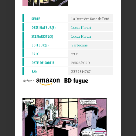
SERIE
La Dernière Rose de l'été
DESSINATEUR(S)
Lucas Harari
SCENARISTE(S)
Lucas Harari
EDITEUR(S)
Sarbacane
PRIX
29 €
DATE DE SORTIE
26/08/2020
EAN
2377314767
Achat :