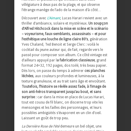
villégiature à deux pas de la plage, et qui observe
l’étrange manège de l’ado de la maison d’à côté…
Découvert avec
L’Aimant
, Lucas Harari revient avec un
thriller d’ambiance, solaire et mystérieux.
Un soupçon
d’Alfred Hitchcock dans la mise en scène et le scénario
– voyeurisme, faux-semblants, assassinats – et pour
l’esthétique une louche de ligne claire 80’s
, génération
Yves Chaland, Ted Benoit et Serge Clerc : voilà le
cocktail du jeune auteur qui, de fait, regarde vers le
passé pour composer son album. Ce côté vintage est
d’ailleurs appuyé par l
a fabrication classieuse
, grand
format 24×32, 192 pages, dos toilé, très beau papier.
Dès lors, on passe du temps à admirer
ces planches
léchées
, aux couleurs profondes et lumineuses, à la
texture granuleuse, et au trait sans âge et envoûtant.
Toutefois, l’histoire se révèle assez fade, à l’image de
son anti-héros transparent jusqu’au bout, et sans
surprise
: car dans la mise en place de Lucas Harari,
tout est cousu de fil blanc, on discerne trop vite les
mensonges et les failles des personnages, et leurs
possibles ambigüités s’évaporent en un clin d’oeil.
Laissant un goût de trop peu.
La Dernière Rose de l’été
demeure un bel objet, une