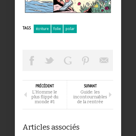
TAGS
écriture
folie
polar
PRÉCÉDENT
SUIVANT
L’Homme le
Guide: les
plus flippé du
incontournables
monde #1
de la rentrée
Articles associés