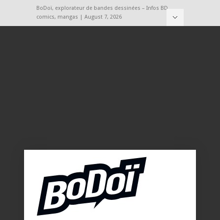
BoDoï, explorateur de bandes dessinées – Infos BD,
comics, mangas | August 7, 2026