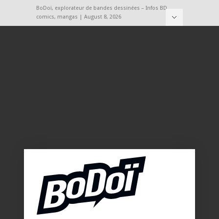
BoDoï, explorateur de bandes dessinées – Infos BD,
comics, mangas | August 8, 2026