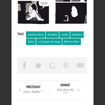
TAGS
adolescence
Atrabile
conte
enfance
Italie
La Queue du loup
Marino Neri
SUIVANT
PRÉCÉDENT
Kitchen #1
Jean-Kader *
***