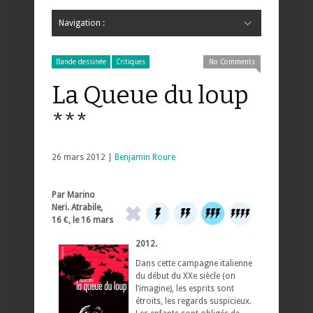
Navigation :
Hide Navigation
Accueil
Critiques
Bande dessinée
Comics
Jeunesse
Mangas
News
Bande dessinée
Comics
Manga
Jeunesse
Magazine
Bande dessinée
Comics
Jeunesse
Mangas
Bande dessinée
Critiques
No Comments
La Queue du loup
***
26 mars 2012 |
Benjamin Roure
Par Marino
Neri. Atrabile,
16 €, le 16 mars
2012.
Dans cette campagne italienne
du début du XXe siècle (on
l’imagine), les esprits sont
étroits, les regards suspicieux.