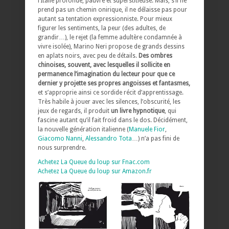
l’Italie profonde, pauvre et superstitieuse. Mais, s’il ne
prend pas un chemin onirique, il ne délaisse pas pour
autant sa tentation expressionniste. Pour mieux
figurer les sentiments, la peur (des adultes, de
grandir…), le rejet (la femme adultère condamnée à
vivre isolée), Marino Neri propose de grands dessins
en aplats noirs, avec peu de détails.
Des ombres
chinoises, souvent, avec lesquelles il sollicite en
permanence l’imagination du lecteur pour que ce
dernier y projette ses propres angoisses et fantasmes,
et s’approprie ainsi ce sordide récit d’apprentissage.
Très habile à jouer avec les silences, l’obscurité, les
jeux de regards, il produit
un livre hypnotique
, qui
fascine autant qu’il fait froid dans le dos. Décidément,
la nouvelle génération italienne (
Manuele Fior
,
Giacomo Nanni
,
Alessandro Tota
…) n’a pas fini de
nous surprendre.
Achetez La Queue du loup sur Fnac.com
Achetez La Queue du loup sur Amazon.fr