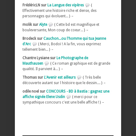
FrédéricLN sur
La Langue des vipères
{
Effectivement une histoire riche et dense, des
personnages qui évoluent... } –
molik sur
Alyte
{ Cette bd est magnifique et
bouleversante, Mon coup de coeur... } –
Brodeck sur
Cauchon...ou l'homme qui tua Jeanne
d'Arc
{ Merci, Bodoï ! A la fin, vous exprimez
tellement bien... } –
Chantre Lysiane sur
Le Photographe de
Mauthausen
{ Ce roman graphique est de grande
qualité. Il parvient à... } –
Thomas sur
L'Avenir est ailleurs
{ Très belle
découverte autant sur l histoire que le dessin.... } –
odile noel sur
CONCOURS - BD à Bastia : gagnez une
affiche signée Elene Usdin
{ merci pour ce
sympathique concours c'est une belle affiche ! } –