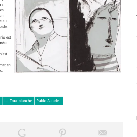
rs
les
’on
ce au
pide,
rio est
endu
.
n’est
 met en
s.
La Tour blanche
Pablo Auladell