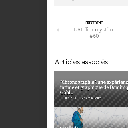
PRÉCÉDENT
L'Atelier mystère
#60
Articles associés
"Chronographie", une expérien
intime et graphique de Domini
Gobl...
30 juin 2010 | Benjamin Roure