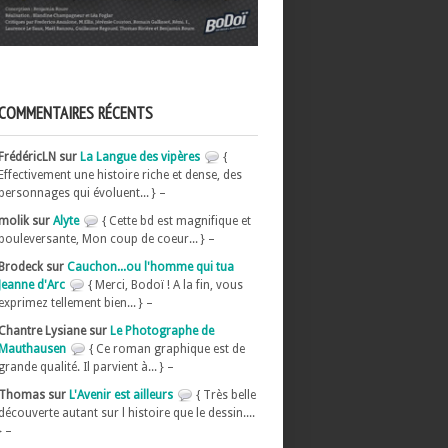
COMMENTAIRES RÉCENTS
FrédéricLN sur
La Langue des vipères
{
Effectivement une histoire riche et dense, des
personnages qui évoluent... } –
molik sur
Alyte
{ Cette bd est magnifique et
bouleversante, Mon coup de coeur... } –
Brodeck sur
Cauchon...ou l'homme qui tua
Jeanne d'Arc
{ Merci, Bodoï ! A la fin, vous
exprimez tellement bien... } –
Chantre Lysiane sur
Le Photographe de
Mauthausen
{ Ce roman graphique est de
grande qualité. Il parvient à... } –
Thomas sur
L'Avenir est ailleurs
{ Très belle
découverte autant sur l histoire que le dessin....
} –