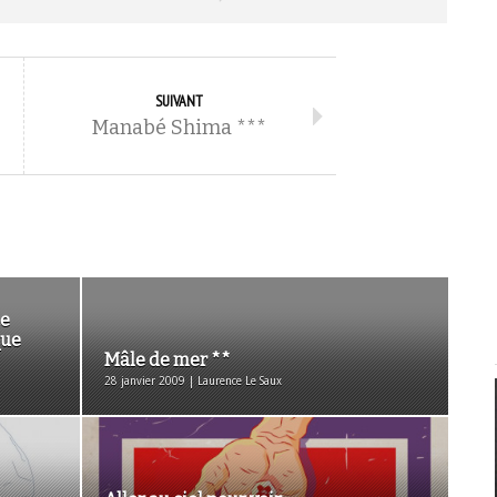
SUIVANT
Manabé Shima ***
ce
que
Mâle de mer **
28 janvier 2009 | Laurence Le Saux