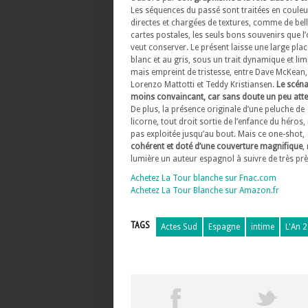
Les séquences du passé sont traitées en couleu
directes et chargées de textures, comme de bel
cartes postales, les seuls bons souvenirs que l
veut conserver. Le présent laisse une large pla
blanc et au gris, sous un trait dynamique et lim
mais empreint de tristesse, entre Dave McKean,
Lorenzo Mattotti et Teddy Kristiansen.
Le scéna
moins convaincant, car sans doute un peu att
De plus, la présence originale d’une peluche de
licorne, tout droit sortie de l’enfance du héros, 
pas exploitée jusqu’au bout. Mais ce one-shot,
cohérent et doté d’une couverture magnifique
,
lumière un auteur espagnol à suivre de très prè
Achetez La Tour blanche sur Fnac.com
Achetez La Tour Blanche sur Amazon.fr
TAGS
Actes Sud
Espagne
intime
L'An 2