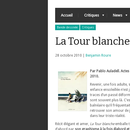
Accueil
Critiques
News
Bande dessinée
Critiques
La Tour blanche
28 octobre 2010 |
Benjamin Roure
Par Pablo Auladell. Actes 
2010.
Revenir, une fois adulte,
enfance ensoleillée n’est
traces d’un passé déform
sont souvent plus là. C’
balnéaire qu’il fréquentai
retrouver son amour de j
dans leur triste réalité.
Récit élégant et amer,
La Tour blanche
emballe t
d’abord par
son graphisme à la fois élaboré et