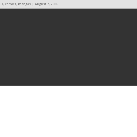
BD, comics, mangas | August 7, 2026