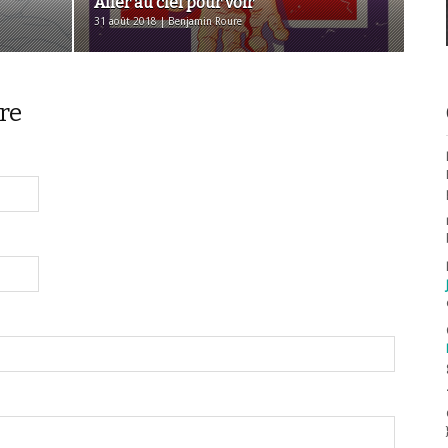
Aller au ciel pour voir
31 août 2018 | Benjamin Roure
re