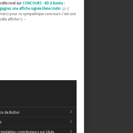
odile noel sur
CONCOURS - BD à Bastia :
gagnez une affiche signée Elene Usdin
{
merci pour ce sympathique concours c'est une
belle affiche ! } –
os de BoDoï
t
rmidables contributeurs sur Ulule