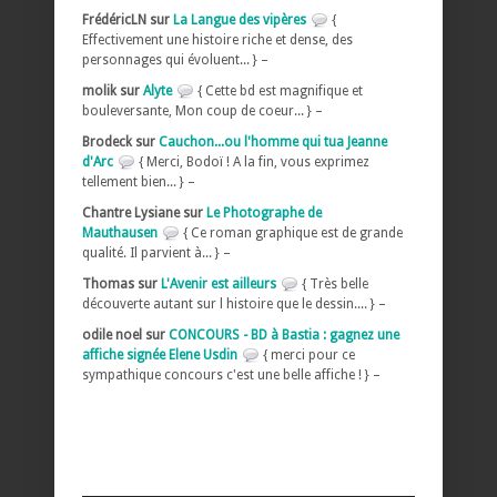
FrédéricLN sur
La Langue des vipères
{
Effectivement une histoire riche et dense, des
personnages qui évoluent... } –
molik sur
Alyte
{ Cette bd est magnifique et
bouleversante, Mon coup de coeur... } –
Brodeck sur
Cauchon...ou l'homme qui tua Jeanne
d'Arc
{ Merci, Bodoï ! A la fin, vous exprimez
tellement bien... } –
Chantre Lysiane sur
Le Photographe de
Mauthausen
{ Ce roman graphique est de grande
qualité. Il parvient à... } –
Thomas sur
L'Avenir est ailleurs
{ Très belle
découverte autant sur l histoire que le dessin.... } –
odile noel sur
CONCOURS - BD à Bastia : gagnez une
affiche signée Elene Usdin
{ merci pour ce
sympathique concours c'est une belle affiche ! } –