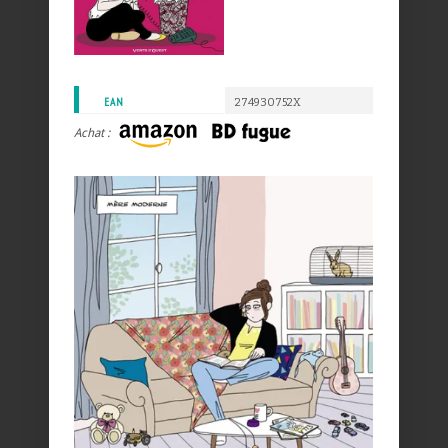
EAN
274930752X
Achat :