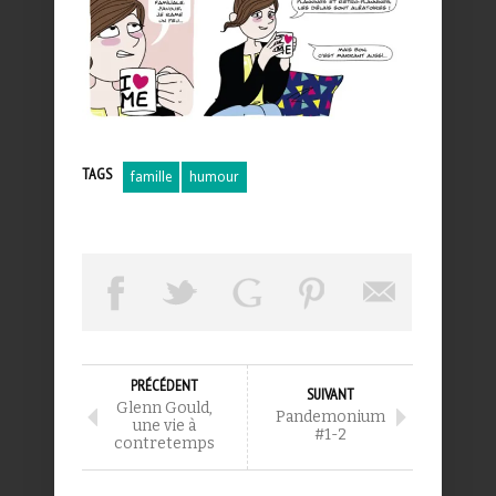
TAGS
famille
humour
PRÉCÉDENT
SUIVANT
Glenn Gould,
Pandemonium
une vie à
#1-2
contretemps