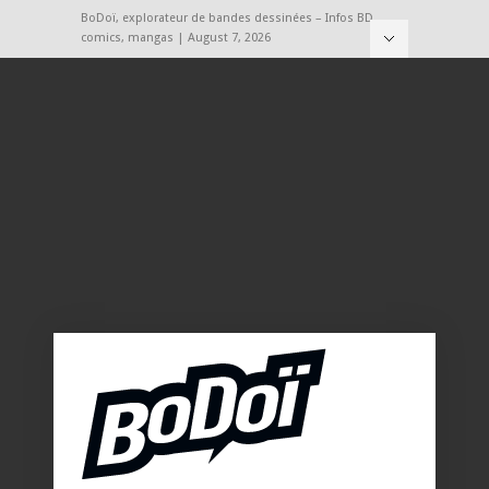
BoDoï, explorateur de bandes dessinées – Infos BD,
comics, mangas | August 7, 2026