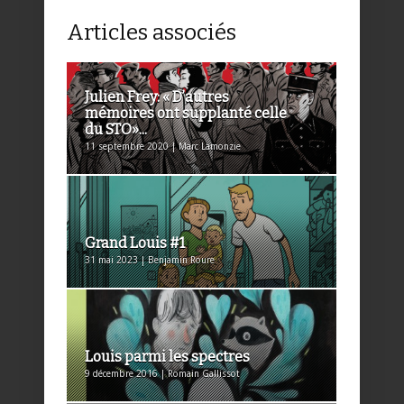
Articles associés
Julien Frey: « D’autres
mémoires ont supplanté celle
du STO»...
11 septembre 2020 | Marc Lamonzie
Grand Louis #1
31 mai 2023 | Benjamin Roure
Louis parmi les spectres
9 décembre 2016 | Romain Gallissot