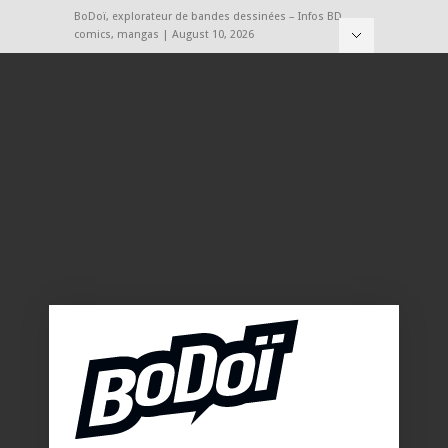
BoDoï, explorateur de bandes dessinées – Infos BD,
comics, mangas | August 10, 2026