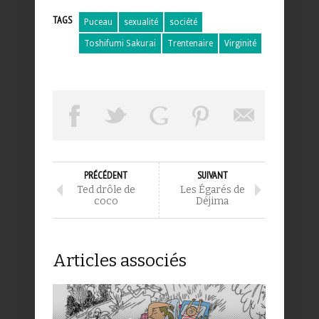
TAGS
Puceau
sexualité
société
Toshifumi Sakurai
Trentenaire
Virginité
PRÉCÉDENT
SUIVANT
Ted drôle de
Les Égarés de
coco
Déjima
Articles associés