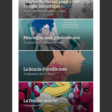
Charles Berberian peint « Une
époque fantastique »...
28 octobre 2020 | Mathilde Guegan
Mon vagin, mon gynéco et moi
13 janvier 2022 | Emmeline Clouet
La Boucle d’oreille rose
14 décembre 2022 | Rémi I.
La Femme insecte
7 novembre 2022 | Rémi I.