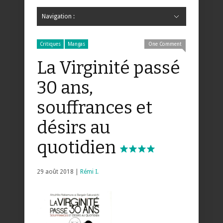
Navigation :
Hide Navigation
Accueil
Critiques
Bande dessinée
Comics
Jeunesse
Mangas
News
Bande dessinée
Comics
Manga
Jeunesse
Magazine
Bande dessinée
Comics
Jeunesse
Mangas
Critiques
Mangas
One Comment
La Virginité passé
30 ans,
souffrances et
désirs au
quotidien
29 août 2018 |
Rémi I.