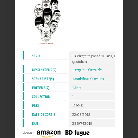
SERIE
La Virginité passé 30 ans, souffrances et 
quotidien
DESSINATEUR(S)
Bargain Sakuraichi
SCENARISTE(S)
Atsuhiko Nakamura
EDITEUR(S)
Akata
COLLECTION
L
PRIX
12.99 €
DATE DE SORTIE
22/03/2018
EAN
2369743018
Achat :