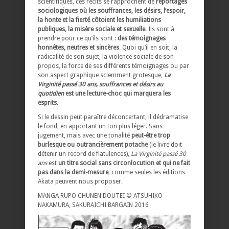
scientifiques, ces récits se rapprochent de
reportages
sociologiques où les souffrances, les désirs, l’espoir,
la honte et la fierté côtoient les humiliations
publiques, la misère sociale et sexuelle
. Ils sont à
prendre pour ce qu’ils sont :
des témoignages
honnêtes, neutres et sincères
. Quoi qu’il en soit, la
radicalité de son sujet, la violence sociale de son
propos, la force de ses différents témoignages ou par
son aspect graphique sciemment grotesque,
La
Virginité passé 30 ans, souffrances et désirs au
quotidien
est une lecture-choc qui marquera les
esprits
.
Si le dessin peut paraître déconcertant, il dédramatise
le fond, en apportant un ton plus léger. Sans
jugement, mais avec une tonalité
peut-être trop
burlesque ou outrancièrement potache
(le livre doit
détenir un record de flatulences),
La Virginité passé 30
ans
est
un titre social sans circonlocution et qui ne fait
pas dans la demi-mesure
, comme seules les éditions
Akata peuvent nous proposer.
MANGA RUPO CHUNEN DOUTEI © ATSUHIKO
NAKAMURA, SAKURAICHI BARGAIN 2016