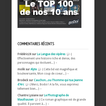
COMMENTAIRES RÉCENTS
FrédéricLN sur
La Langue des vipères
{
Effectivement une histoire riche et dense, des
personnages qui évoluent... } –
molik sur
Alyte
{ Cette bd est magnifique et
bouleversante, Mon coup de coeur... } –
Brodeck sur
Cauchon...ou l'homme qui tua Jeanne
d'Arc
{ Merci, Bodoï ! A la fin, vous exprimez
tellement bien... } –
Chantre Lysiane sur
Le Photographe de
Mauthausen
{ Ce roman graphique est de grande
qualité. Il parvient à... } –