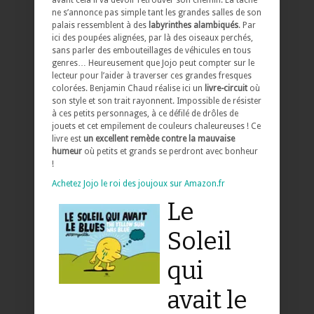
ne s’annonce pas simple tant les grandes salles de son
palais ressemblent à des
labyrinthes alambiqués
. Par
ici des poupées alignées, par là des oiseaux perchés,
sans parler des embouteillages de véhicules en tous
genres… Heureusement que Jojo peut compter sur le
lecteur pour l’aider à traverser ces grandes fresques
colorées. Benjamin Chaud réalise ici un
livre-circuit
où
son style et son trait rayonnent. Impossible de résister
à ces petits personnages, à ce défilé de drôles de
jouets et cet empilement de couleurs chaleureuses ! Ce
livre est
un excellent remède contre la mauvaise
humeur
où petits et grands se perdront avec bonheur
!
Achetez Jojo le roi des joujoux sur Amazon.fr
Le
Soleil
qui
avait le