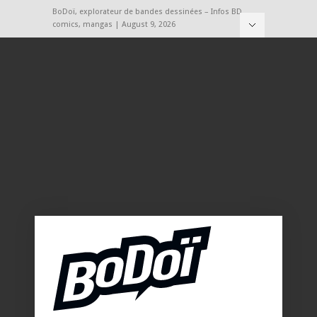
BoDoï, explorateur de bandes dessinées – Infos BD,
comics, mangas | August 9, 2026