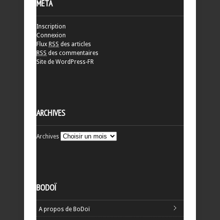
MÉTA
Inscription
Connexion
Flux
RSS
des articles
RSS
des commentaires
Site de WordPress-FR
ARCHIVES
Archives
BODOÏ
A propos de BoDoï