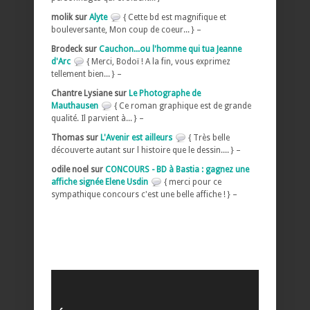
molik sur
Alyte
{ Cette bd est magnifique et
bouleversante, Mon coup de coeur... } –
Brodeck sur
Cauchon...ou l'homme qui tua Jeanne
d'Arc
{ Merci, Bodoï ! A la fin, vous exprimez
tellement bien... } –
Chantre Lysiane sur
Le Photographe de
Mauthausen
{ Ce roman graphique est de grande
qualité. Il parvient à... } –
Thomas sur
L'Avenir est ailleurs
{ Très belle
découverte autant sur l histoire que le dessin.... } –
odile noel sur
CONCOURS - BD à Bastia : gagnez une
affiche signée Elene Usdin
{ merci pour ce
sympathique concours c'est une belle affiche ! } –