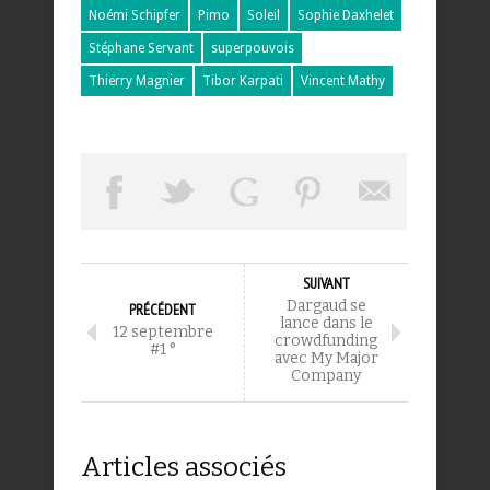
Noémi Schipfer
Pimo
Soleil
Sophie Daxhelet
Stéphane Servant
superpouvois
Thierry Magnier
Tibor Karpati
Vincent Mathy
SUIVANT
Dargaud se
PRÉCÉDENT
lance dans le
12 septembre
crowdfunding
#1 °
avec My Major
Company
Articles associés