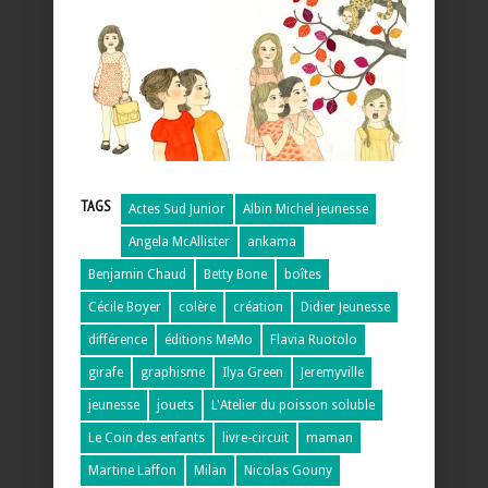
TAGS
Actes Sud Junior
Albin Michel jeunesse
Angela McAllister
ankama
Benjamin Chaud
Betty Bone
boîtes
Cécile Boyer
colère
création
Didier Jeunesse
différence
éditions MeMo
Flavia Ruotolo
girafe
graphisme
Ilya Green
Jeremyville
jeunesse
jouets
L'Atelier du poisson soluble
Le Coin des enfants
livre-circuit
maman
Martine Laffon
Milan
Nicolas Gouny