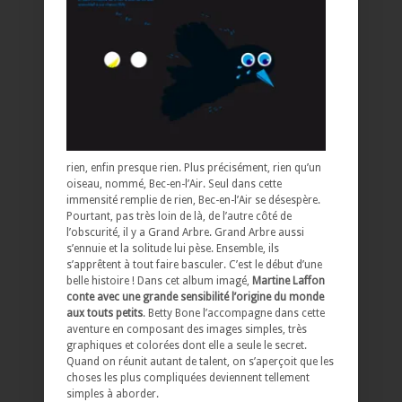
rien, enfin presque rien. Plus précisément, rien qu’un
oiseau, nommé, Bec-en-l’Air. Seul dans cette
immensité remplie de rien, Bec-en-l’Air se désespère.
Pourtant, pas très loin de là, de l’autre côté de
l’obscurité, il y a Grand Arbre. Grand Arbre aussi
s’ennuie et la solitude lui pèse. Ensemble, ils
s’apprêtent à tout faire basculer. C’est le début d’une
belle histoire ! Dans cet album imagé,
Martine Laffon
conte avec une grande sensibilité l’origine du monde
aux touts petits
. Betty Bone l’accompagne dans cette
aventure en composant des images simples, très
graphiques et colorées dont elle a seule le secret.
Quand on réunit autant de talent, on s’aperçoit que les
choses les plus compliquées deviennent tellement
simples à aborder.