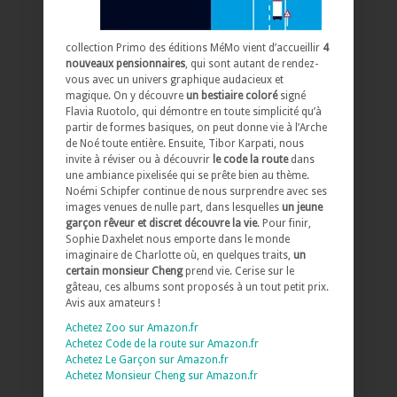
collection Primo des éditions MéMo vient d’accueillir
4
nouveaux pensionnaires
, qui sont autant de rendez-
vous avec un univers graphique audacieux et
magique. On y découvre
un bestiaire coloré
signé
Flavia Ruotolo, qui démontre en toute simplicité qu’à
partir de formes basiques, on peut donne vie à l’Arche
de Noé toute entière. Ensuite, Tibor Karpati, nous
invite à réviser ou à découvrir
le code la route
dans
une ambiance pixelisée qui se prête bien au thème.
Noémi Schipfer continue de nous surprendre avec ses
images venues de nulle part, dans lesquelles
un jeune
garçon rêveur et discret découvre la vie
. Pour finir,
Sophie Daxhelet nous emporte dans le monde
imaginaire de Charlotte où, en quelques traits,
un
certain monsieur Cheng
prend vie. Cerise sur le
gâteau, ces albums sont proposés à un tout petit prix.
Avis aux amateurs !
Achetez Zoo sur Amazon.fr
Achetez Code de la route sur Amazon.fr
Achetez Le Garçon sur Amazon.fr
Achetez Monsieur Cheng sur Amazon.fr