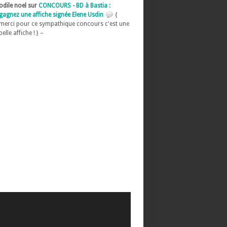
odile noel sur
CONCOURS - BD à Bastia :
gagnez une affiche signée Elene Usdin
{
merci pour ce sympathique concours c'est une
belle affiche ! } –