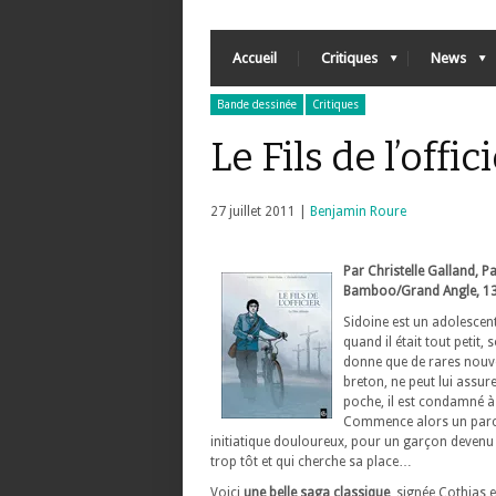
Accueil
Critiques
News
Bande dessinée
Critiques
Le Fils de l’offic
27 juillet 2011 |
Benjamin Roure
Par Christelle Galland, P
Bamboo/Grand Angle, 13,
Sidoine est un adolescent
quand il était tout petit,
donne que de rares nouvel
breton, ne peut lui assur
poche, il est condamné à 
Commence alors un par
initiatique douloureux, pour un garçon devenu
trop tôt et qui cherche sa place…
Voici
une belle saga classique
, signée Cothias 