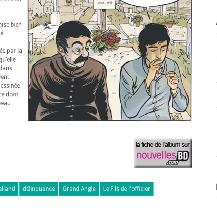
ise bien
ré
ée par la
qu’elle
 dans
vent
 dessinée
ice dont
 beau
alland
délinquance
Grand Angle
Le Fils de l'officier