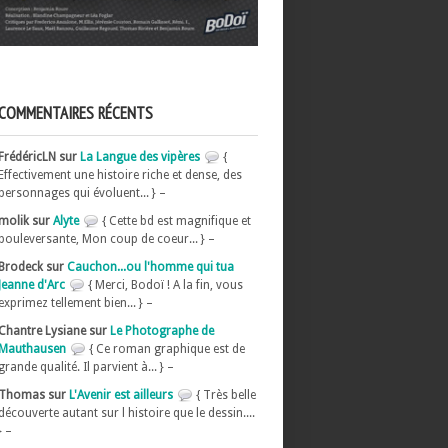
COMMENTAIRES RÉCENTS
FrédéricLN sur
La Langue des vipères
{
Effectivement une histoire riche et dense, des
personnages qui évoluent... } –
molik sur
Alyte
{ Cette bd est magnifique et
bouleversante, Mon coup de coeur... } –
Brodeck sur
Cauchon...ou l'homme qui tua
Jeanne d'Arc
{ Merci, Bodoï ! A la fin, vous
exprimez tellement bien... } –
Chantre Lysiane sur
Le Photographe de
Mauthausen
{ Ce roman graphique est de
grande qualité. Il parvient à... } –
Thomas sur
L'Avenir est ailleurs
{ Très belle
découverte autant sur l histoire que le dessin....
} –