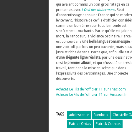
qui avaient commis un bon gros ratage en ce
printemps avec
L’Oeil des dobermans
. Récit
d’apprentissage dans une France qui se modern
lentement, l’histoire de ce fils d’officier considé
comme un bon à rien par tout le monde est
sincèrement touchante. Parce qu’elle est jalonn
mort, la rancoeur, la violence ordinaire. Parce 
est contée dans
une belle langue romanesque
,
une voix-off parfois un peu bavarde, mais sou
juste et riche de sens. Parce que, enfin, elle est
d’
une élégante ligne réaliste
, par une dessinatr
c’est le
premier album
, et qui réussit là un très
travail, tant dans la mise en scène que dans
l’expressivité des personnages. Une chouette
découverte.
Achetez Le Fils de l’officier T1 sur Fnac.com
Achetez Le Fils de l’officier T1 sur Amazon.fr
TAGS
adolescence
Bamboo
Christelle G
Patrice Ordas
Patrick Cothias