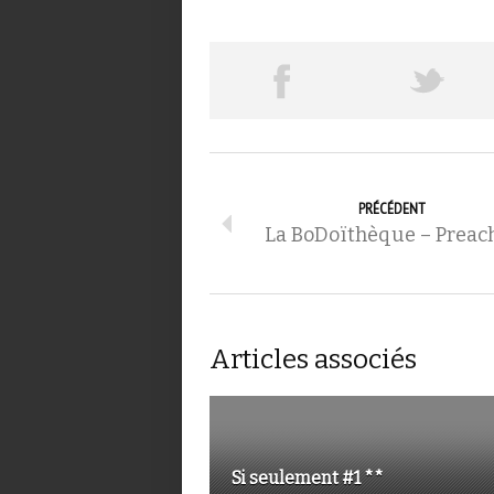
PRÉCÉDENT
La BoDoïthèque – Preac
Articles associés
Si seulement #1 **