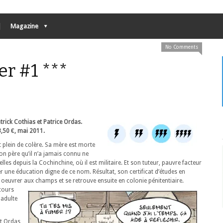
Magazine
No Comments
ier #1 ***
atrick Cothias et Patrice Ordas.
50 €, mai 2011.
 plein de colère. Sa mère est morte
 son père qu’il n’a jamais connu ne
les depuis la Cochinchine, où il est militaire. Et son tuteur, pauvre facteur
er une éducation digne de ce nom. Résultat, son certificat d’études en
oeuvrer aux champs et se retrouve ensuite en colonie pénitentiaire.
cours
 adulte
et Ordas,