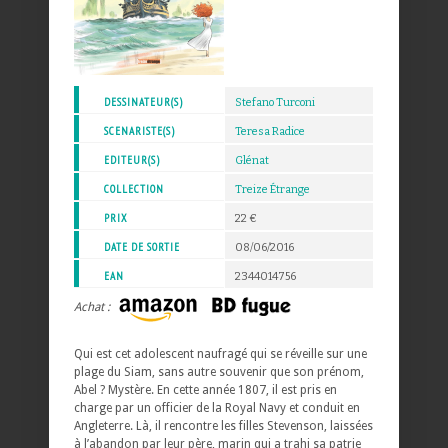
DESSINATEUR(S)
Stefano Turconi
SCENARISTE(S)
Teresa Radice
EDITEUR(S)
Glénat
COLLECTION
Treize Étrange
PRIX
22 €
DATE DE SORTIE
08/06/2016
EAN
2344014756
Achat :
Qui est cet adolescent naufragé qui se réveille sur une
plage du Siam, sans autre souvenir que son prénom,
Abel ? Mystère. En cette année 1807, il est pris en
charge par un officier de la Royal Navy et conduit en
Angleterre. Là, il rencontre les filles Stevenson, laissées
à l’abandon par leur père, marin qui a trahi sa patrie