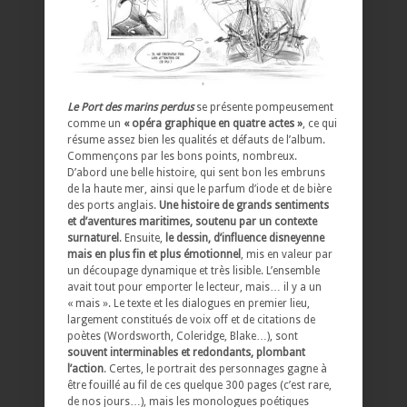
Le Port des marins perdus
se présente pompeusement
comme un
« opéra graphique en quatre actes »
, ce qui
résume assez bien les qualités et défauts de l’album.
Commençons par les bons points, nombreux.
D’abord une belle histoire, qui sent bon les embruns
de la haute mer, ainsi que le parfum d’iode et de bière
des ports anglais.
Une histoire de grands sentiments
et d’aventures maritimes, soutenu par un contexte
surnaturel
. Ensuite,
le dessin, d’influence disneyenne
mais en plus fin et plus émotionnel
, mis en valeur par
un découpage dynamique et très lisible. L’ensemble
avait tout pour emporter le lecteur, mais… il y a un
« mais ». Le texte et les dialogues en premier lieu,
largement constitués de voix off et de citations de
poètes (Wordsworth, Coleridge, Blake…), sont
souvent interminables et redondants, plombant
l’action
. Certes, le portrait des personnages gagne à
être fouillé au fil de ces quelque 300 pages (c’est rare,
de nos jours…), mais les monologues poétiques