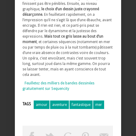
finissent pas être pénibles. Ensuite, au niveau
graphique,
le choix d’un dessin juste crayonné
désarçonne
. En feuilletant rapidement, on a
l’impression qu’il ne s’agit là que d’une ébauche, avant
encrage. Il n’en est rien, et ce parti-pris peut se
défendre par le dynamisme et la justesse des
expressions.
Mais tout ce gris lasse au bout d’un
moment
, et certaines séquences (notamment en mer
ou par temps de pluie ou à la nuit tombante) pâtissent
d’une vraie absence de contrastes voire de couleurs.
Un opéra, c’est envoûtant, mais c’est souvent trop
long, surtout joué dans la même gamme. On pourra
se laisser tenter, mais en ayant conscience de tout
cela avant.
Feuilletez des milliers de bandes dessinées
gratuitement sur Sequencity
TAGS
amour
aventure
fantastique
mer