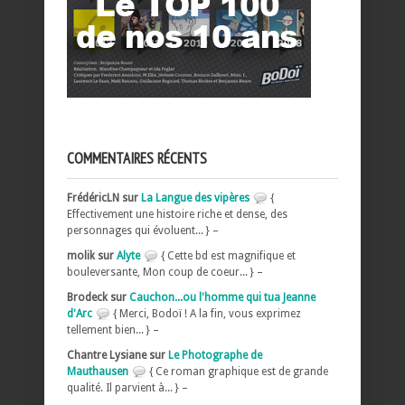
COMMENTAIRES RÉCENTS
FrédéricLN sur
La Langue des vipères
{
Effectivement une histoire riche et dense, des
personnages qui évoluent... } –
molik sur
Alyte
{ Cette bd est magnifique et
bouleversante, Mon coup de coeur... } –
Brodeck sur
Cauchon...ou l'homme qui tua Jeanne
d'Arc
{ Merci, Bodoï ! A la fin, vous exprimez
tellement bien... } –
Chantre Lysiane sur
Le Photographe de
Mauthausen
{ Ce roman graphique est de grande
qualité. Il parvient à... } –