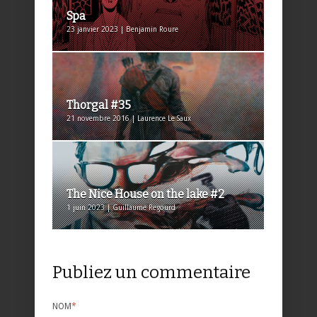
Spa
23 janvier 2023 | Benjamin Roure
Thorgal #35
21 novembre 2016 | Laurence Le Saux
The Nice House on the lake #2
1 juin 2023 | Guillaume Regourd
Publiez un commentaire
NOM
*