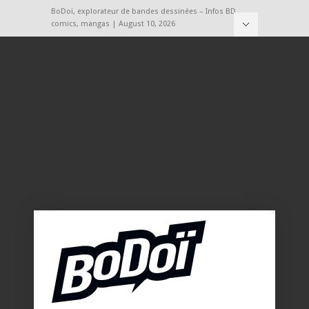
BoDoï, explorateur de bandes dessinées – Infos BD,
comics, mangas | August 10, 2026