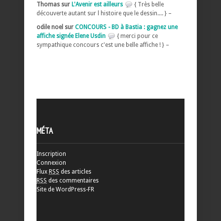
Thomas sur
L'Avenir est ailleurs
{ Très belle
découverte autant sur l histoire que le dessin.... } –
odile noel sur
CONCOURS - BD à Bastia : gagnez une
affiche signée Elene Usdin
{ merci pour ce
sympathique concours c'est une belle affiche ! } –
MÉTA
Inscription
Connexion
Flux
RSS
des articles
RSS
des commentaires
Site de WordPress-FR