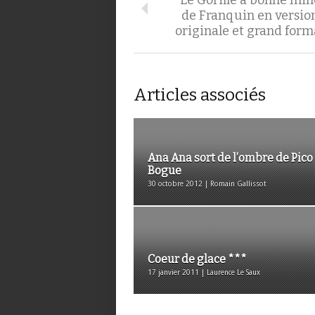
"Le Gorille a bonne min
de Franquin en versio
originale et grand form
Articles associés
Ana Ana sort de l’ombre de Pico
Bogue
30 octobre 2012 | Romain Gallissot
Coeur de glace ***
17 janvier 2011 | Laurence Le Saux