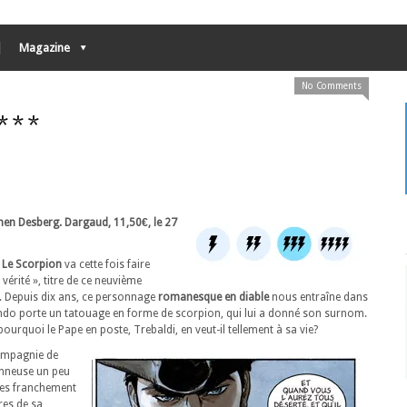
Magazine
No Comments
***
phen Desberg. Dargaud, 11,50€, le 27
,
Le Scorpion
va cette fois faire
vérité », titre de ce neuvième
. Depuis dix ans, ce personnage
romanesque en diable
nous entraîne dans
ando porte un tatouage en forme de scorpion, qui lui a donné son surnom.
pourquoi le Pape en poste, Trebaldi, en veut-il tellement à sa vie?
ompagnie de
onneuse un peu
tres franchement
res de sa