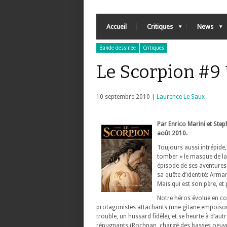
Accueil
Critiques
News
Bande dessinée
Critiques
Le Scorpion #9 
10 septembre 2010 |
Laurence Le Saux
Par Enrico Marini et Ste
août 2010.
Toujours aussi intrépide
tomber « le masque de la 
épisode de ses aventures
sa quête d’identité: Arm
Mais qui est son père, et 
Notre héros évolue en c
protagonistes attachants (une gitane empois
trouble, un hussard fidèle), et se heurte à d’au
répugnants (Rochnan, chargé des basses oeuv