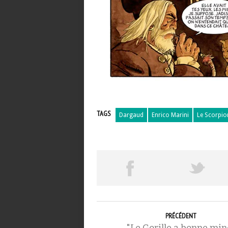
TAGS
Dargaud
Enrico Marini
Le Scorpio
PRÉCÉDENT