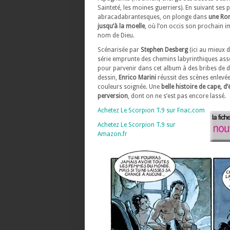
Sainteté, les moines guerriers). En suivant ses 
abracadabrantesques, on plonge dans
une Ro
jusqu’à la moelle
, où l’on occis son prochain 
nom de Dieu.
Scénarisée par
Stephen Desberg
(ici au mieux d
série emprunte des chemins labyrinthiques asse
pour parvenir dans cet album à des bribes de
dessin,
Enrico Marini
réussit des scènes enlevée
couleurs soignée. Une
belle histoire de cape, d’
perversion
, dont on ne s’est pas encore lassé.
Achetez Le Scorpion T.9 sur Fnac.com
Achetez Le Scorpion T.9 sur
Amazon.fr