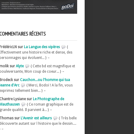
COMMENTAIRES RÉCENTS
FrédéricLN sur
La Langue des vipères
{
Effectivement une histoire riche et dense, des
personnages qui évoluent... } –
molik sur
Alyte
{ Cette bd est magnifique et
bouleversante, Mon coup de coeur... } –
Brodeck sur
Cauchon...ou l'homme qui tua
Jeanne d'Arc
{ Merci, Bodoï ! A la fin, vous
exprimez tellement bien... } –
Chantre Lysiane sur
Le Photographe de
Mauthausen
{ Ce roman graphique est de
grande qualité. Il parvient à... } –
Thomas sur
L'Avenir est ailleurs
{ Très belle
découverte autant sur l histoire que le dessin....
} –