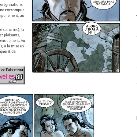
pérégrinations
me corrompue
impunément, au
e sa forme), la
z plaisants,
 dénouement. Au
s, à la mise en
épée et de