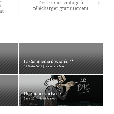
e"
Des comics vintage à
n
télécharger gratuitement
at
La Commedia des ratés **
15 février 2011 | Laurence Le Saux
Une année au lycée
5 mai 2014 | Maël Rannou