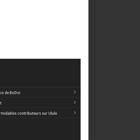
os de BoDoï
t
rmidables contributeurs sur Ulule