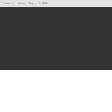
BD, comics, mangas | August 8, 2026