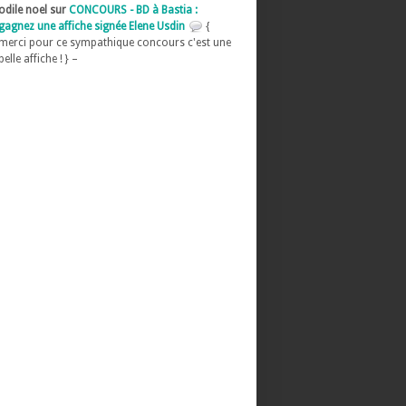
odile noel sur
CONCOURS - BD à Bastia :
gagnez une affiche signée Elene Usdin
{
merci pour ce sympathique concours c'est une
belle affiche ! } –