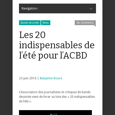
Navigation :
Hide Navigation
Accueil
Critiques
Bande dessinée
Comics
Jeunesse
Mangas
News
Bande dessinée
Comics
Manga
Jeunesse
Magazine
Bande dessinée
Comics
Jeunesse
Mangas
Bande dessinée
News
No Comments
Les 20
indispensables de
l’été pour l’ACBD
23 juin 2016 |
Benjamin Roure
L’Association des journalistes et critiques de bande
dessinée vient de livrer sa liste des « 20 indispensables
de l’été ».