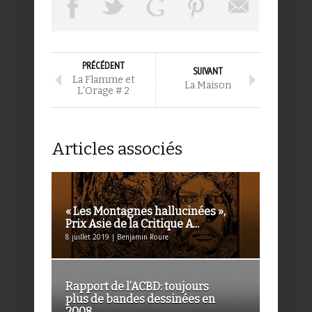
PRÉCÉDENT
SUIVANT
La Flamme et
La Maison
L’Orage # 2
Articles associés
« Les Montagnes hallucinées »,
Prix Asie de la Critique A...
8 juillet 2019 | Benjamin Roure
Rapport de l’ACBD: toujours
plus de bandes dessinées en
2008...