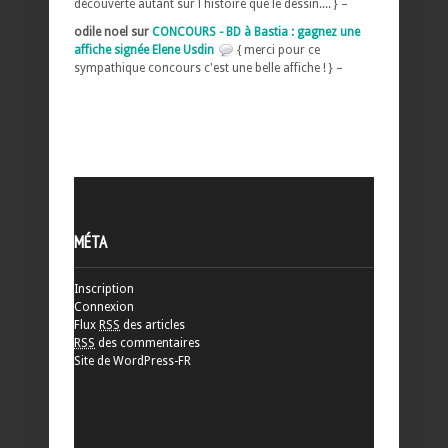
découverte autant sur l histoire que le dessin.... } –
odile noel sur
CONCOURS - BD à Bastia : gagnez une
affiche signée Elene Usdin
{ merci pour ce
sympathique concours c'est une belle affiche ! } –
MÉTA
Inscription
Connexion
Flux
RSS
des articles
RSS
des commentaires
Site de WordPress-FR