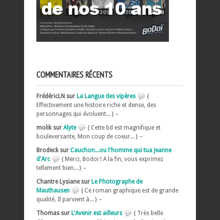
COMMENTAIRES RÉCENTS
FrédéricLN sur
La Langue des vipères
{
Effectivement une histoire riche et dense, des
personnages qui évoluent... } –
molik sur
Alyte
{ Cette bd est magnifique et
bouleversante, Mon coup de coeur... } –
Brodeck sur
Cauchon...ou l'homme qui tua Jeanne
d'Arc
{ Merci, Bodoï ! A la fin, vous exprimez
tellement bien... } –
Chantre Lysiane sur
Le Photographe de
Mauthausen
{ Ce roman graphique est de grande
qualité. Il parvient à... } –
Thomas sur
L'Avenir est ailleurs
{ Très belle