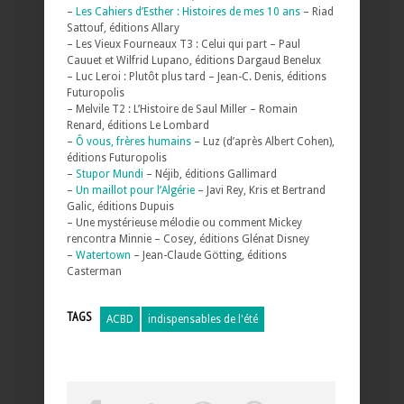
–
Les Cahiers d’Esther : Histoires de mes 10 ans
– Riad
Sattouf, éditions Allary
– Les Vieux Fourneaux T3 : Celui qui part – Paul
Cauuet et Wilfrid Lupano, éditions Dargaud Benelux
– Luc Leroi : Plutôt plus tard – Jean-C. Denis, éditions
Futuropolis
– Melvile T2 : L’Histoire de Saul Miller – Romain
Renard, éditions Le Lombard
–
Ô vous, frères humains
– Luz (d’après Albert Cohen),
éditions Futuropolis
–
Stupor Mundi
– Néjib, éditions Gallimard
–
Un maillot pour l’Algérie
– Javi Rey, Kris et Bertrand
Galic, éditions Dupuis
– Une mystérieuse mélodie ou comment Mickey
rencontra Minnie – Cosey, éditions Glénat Disney
–
Watertown
– Jean-Claude Götting, éditions
Casterman
TAGS
ACBD
indispensables de l'été