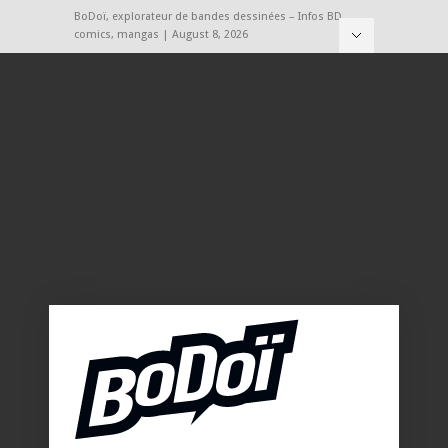
BoDoï, explorateur de bandes dessinées – Infos BD,
comics, mangas | August 8, 2026