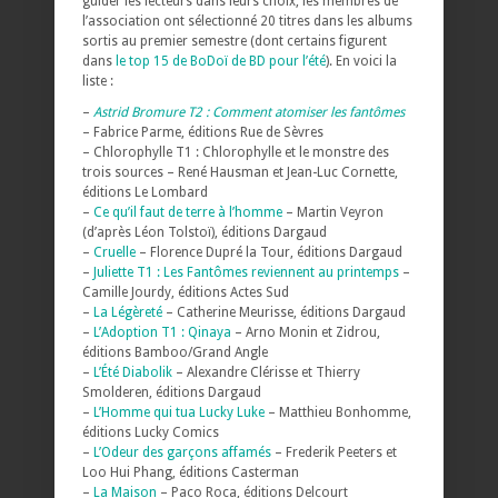
guider les lecteurs dans leurs choix, les membres de
l’association ont sélectionné 20 titres dans les albums
sortis au premier semestre (dont certains figurent
dans
le top 15 de BoDoï de BD pour l’été
). En voici la
liste :
–
Astrid Bromure T2 : Comment atomiser les fantômes
– Fabrice Parme, éditions Rue de Sèvres
– Chlorophylle T1 : Chlorophylle et le monstre des
trois sources – René Hausman et Jean-Luc Cornette,
éditions Le Lombard
–
Ce qu’il faut de terre à l’homme
– Martin Veyron
(d’après Léon Tolstoï), éditions Dargaud
–
Cruelle
– Florence Dupré la Tour, éditions Dargaud
–
Juliette T1 : Les Fantômes reviennent au printemps
–
Camille Jourdy, éditions Actes Sud
–
La Légèreté
– Catherine Meurisse, éditions Dargaud
–
L’Adoption T1 : Qinaya
– Arno Monin et Zidrou,
éditions Bamboo/Grand Angle
–
L’Été Diabolik
– Alexandre Clérisse et Thierry
Smolderen, éditions Dargaud
–
L’Homme qui tua Lucky Luke
– Matthieu Bonhomme,
éditions Lucky Comics
–
L’Odeur des garçons affamés
– Frederik Peeters et
Loo Hui Phang, éditions Casterman
–
La Maison
– Paco Roca, éditions Delcourt