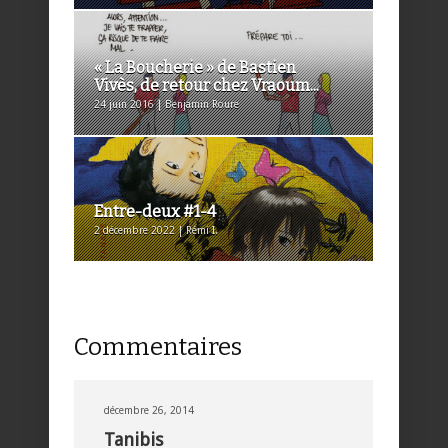
« La Boucherie » de Bastien
Vivès, de retour chez Vraoum...
24 juin 2016 | Benjamin Roure
Entre-deux #1-4
2 décembre 2022 | Rémi I.
Commentaires
décembre 26, 2014
Tanibis