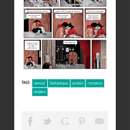
TAGS
amour
fantastique
poésie
romance
théâtre