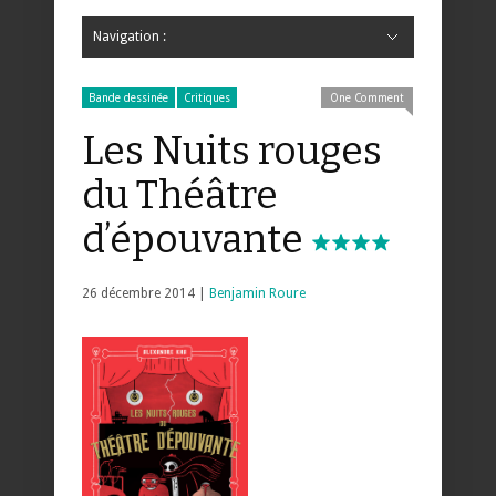
Navigation :
Hide Navigation
Accueil
Critiques
Bande dessinée
Comics
Jeunesse
Mangas
News
Bande dessinée
Comics
Manga
Jeunesse
Magazine
Bande dessinée
Comics
Jeunesse
Mangas
Bande dessinée
Critiques
One Comment
Les Nuits rouges
du Théâtre
d’épouvante
26 décembre 2014 |
Benjamin Roure