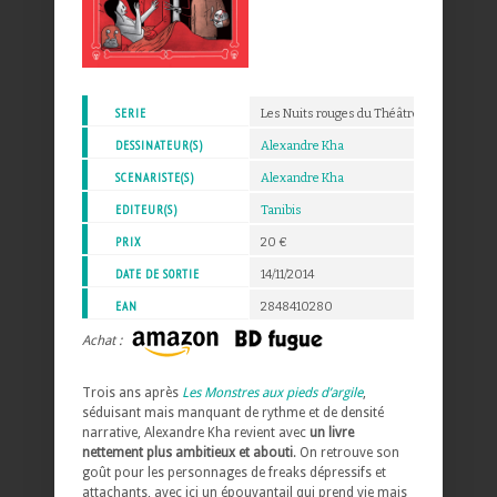
SERIE
Les Nuits rouges du Théâtre d'épouvante
DESSINATEUR(S)
Alexandre Kha
SCENARISTE(S)
Alexandre Kha
EDITEUR(S)
Tanibis
PRIX
20 €
DATE DE SORTIE
14/11/2014
EAN
2848410280
Achat :
Trois ans après
Les Monstres aux pieds d’argile
,
séduisant mais manquant de rythme et de densité
narrative, Alexandre Kha revient avec
un livre
nettement plus ambitieux et abouti
. On retrouve son
goût pour les personnages de freaks dépressifs et
attachants, avec ici un épouvantail qui prend vie mais