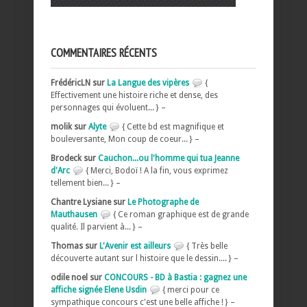
COMMENTAIRES RÉCENTS
FrédéricLN sur
La Langue des vipères
{
Effectivement une histoire riche et dense, des
personnages qui évoluent... } –
molik sur
Alyte
{ Cette bd est magnifique et
bouleversante, Mon coup de coeur... } –
Brodeck sur
Cauchon...ou l'homme qui tua Jeanne
d'Arc
{ Merci, Bodoï ! A la fin, vous exprimez
tellement bien... } –
Chantre Lysiane sur
Le Photographe de
Mauthausen
{ Ce roman graphique est de grande
qualité. Il parvient à... } –
Thomas sur
L'Avenir est ailleurs
{ Très belle
découverte autant sur l histoire que le dessin.... } –
odile noel sur
CONCOURS - BD à Bastia : gagnez une
affiche signée Elene Usdin
{ merci pour ce
sympathique concours c'est une belle affiche ! } –