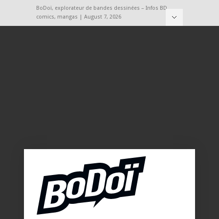
BoDoï, explorateur de bandes dessinées – Infos BD,
comics, mangas | August 7, 2026