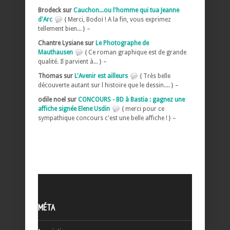
Brodeck sur
Cauchon...ou l'homme qui tua Jeanne
d'Arc
{ Merci, Bodoï ! A la fin, vous exprimez
tellement bien... } –
Chantre Lysiane sur
Le Photographe de
Mauthausen
{ Ce roman graphique est de grande
qualité. Il parvient à... } –
Thomas sur
L'Avenir est ailleurs
{ Très belle
découverte autant sur l histoire que le dessin.... } –
odile noel sur
CONCOURS - BD à Bastia : gagnez une
affiche signée Elene Usdin
{ merci pour ce
sympathique concours c'est une belle affiche ! } –
MÉTA