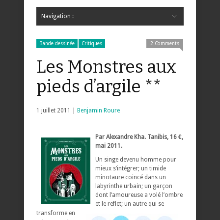
Navigation :
Hide Navigation
Accueil
Critiques
Bande dessinée
Comics
Jeunesse
Mangas
News
Bande dessinée
Comics
Manga
Jeunesse
Magazine
Bande dessinée
Comics
Jeunesse
Mangas
Bande dessinée
Critiques
2 Comments
Les Monstres aux
pieds d’argile **
1 juillet 2011 |
Benjamin Roure
Par Alexandre Kha. Tanibis, 16 €,
mai 2011.
Un singe devenu homme pour
mieux s’intégrer; un timide
minotaure coincé dans un
labyrinthe urbain; un garçon
dont l’amoureuse a volé l’ombre
et le reflet; un autre qui se
transforme en