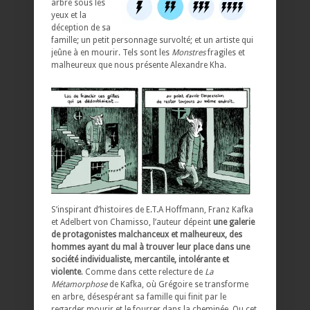
arbre sous les
yeux et la
déception de sa
famille; un petit personnage survolté; et un artiste qui
jeûne à en mourir. Tels sont les
Monstres
fragiles et
malheureux que nous présente Alexandre Kha.
S’inspirant d’histoires de E.T.A Hoffmann, Franz Kafka
et Adelbert von Chamisso, l’auteur dépeint
une galerie
de protagonistes malchanceux et malheureux, des
hommes ayant du mal à trouver leur place dans une
société individualiste, mercantile, intolérante et
violente
. Comme dans cette relecture de
La
Métamorphose
de Kafka, où Grégoire se transforme
en arbre, désespérant sa famille qui finit par le
regarder mourir et le fourrer dans la cheminée. Ou cet