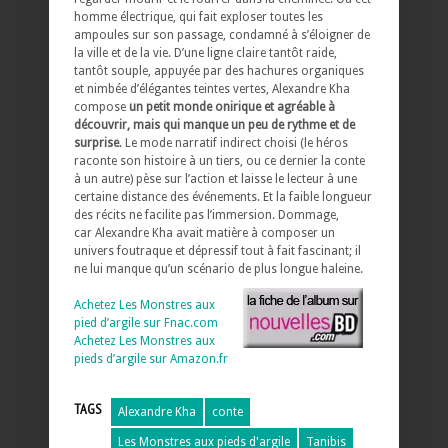
homme électrique, qui fait exploser toutes les
ampoules sur son passage, condamné à s’éloigner de
la ville et de la vie. D’une ligne claire tantôt raide,
tantôt souple, appuyée par des hachures organiques
et nimbée d’élégantes teintes vertes, Alexandre Kha
compose
un petit monde onirique et agréable à
découvrir, mais qui manque un peu de rythme et de
surprise
. Le mode narratif indirect choisi (le héros
raconte son histoire à un tiers, ou ce dernier la conte
à un autre) pèse sur l’action et laisse le lecteur à une
certaine distance des événements. Et la faible longueur
des récits ne facilite pas l’immersion. Dommage,
car Alexandre Kha avait matière à composer un
univers foutraque et dépressif tout à fait fascinant; il
ne lui manque qu’un scénario de plus longue haleine.
Achetez Les Monstres aux
pied d’argile sur Fnac.com
Achetez Les Monstres aux
pieds d’argile sur Amazon.fr
TAGS
Alexandre Kha
conte
Les Monstres aux pieds d'argile
Tanibis