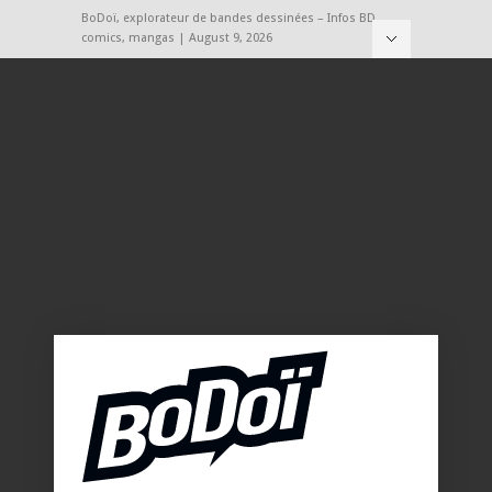
BoDoï, explorateur de bandes dessinées – Infos BD,
comics, mangas | August 9, 2026