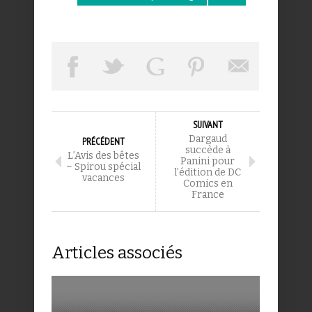
SUIVANT
Dargaud
PRÉCÉDENT
succède à
L’Avis des bêtes
Panini pour
– Spirou spécial
l’édition de DC
vacances
Comics en
France
Articles associés