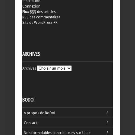
Inscription
Connexion
Flux
RSS
des articles
RSS
des commentaires
Site de WordPress-FR
ARCHIVES
Archives
BODOÏ
A propos de BoDoï
Contact
Nos formidables contributeurs sur Ulule