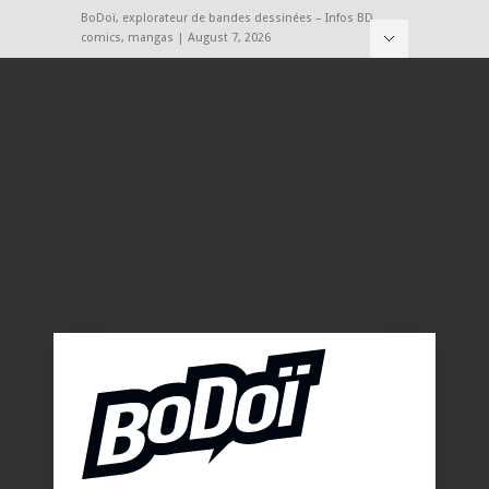
BoDoï, explorateur de bandes dessinées – Infos BD,
comics, mangas | August 7, 2026