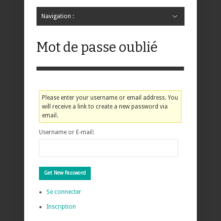
Navigation :
Hide Navigation
Accueil
Critiques
Bande dessinée
Comics
Jeunesse
Mangas
News
Bande dessinée
Comics
Manga
Jeunesse
Magazine
Bande dessinée
Comics
Jeunesse
Mangas
Mot de passe oublié
Please enter your username or email address. You
will receive a link to create a new password via
email.
Username or E-mail:
Se connecter
Inscription