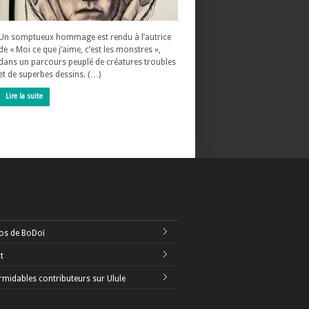
Un somptueux hommage est rendu à l’autrice
de « Moi ce que j’aime, c’est les monstres »,
dans un parcours peuplé de créatures troubles
et de superbes dessins. (…)
Lire la suite
os de BoDoï
t
rmidables contributeurs sur Ulule