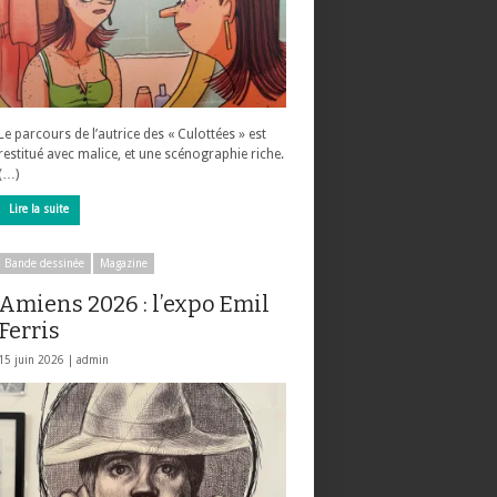
Le parcours de l’autrice des « Culottées » est
restitué avec malice, et une scénographie riche.
(…)
Lire la suite
Bande dessinée
Magazine
Amiens 2026 : l’expo Emil
Ferris
15 juin 2026 |
admin