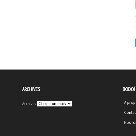
ARCHIVES
BODOÏ
A prop
Archives
Contac
Nos fo