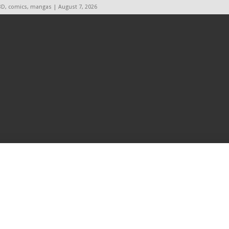
BD, comics, mangas | August 7, 2026