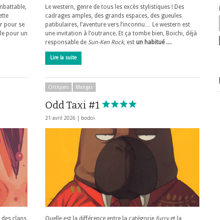
mbattable,
Le western, genre de tous les excès stylistiques ! Des
ette
cadrages amples, des grands espaces, des gueules
er pour se
patibulaires, l’aventure vers l’inconnu… Le western est
le pour un
une invitation à l’outrance. Et ça tombe bien, Boichi, déjà
responsable de
Sun-Ken Rock
, est
un habitué …
Lire la suite
Critiques
Mangas
Odd Taxi #1
21 avril 2026 |
bodoi
t des clans
Quelle est la différence entre la catégorie
furry
et la