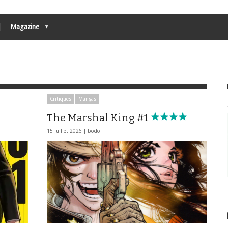
Magazine
Critiques
Mangas
The Marshal King #1
15 juillet 2026 |
bodoi