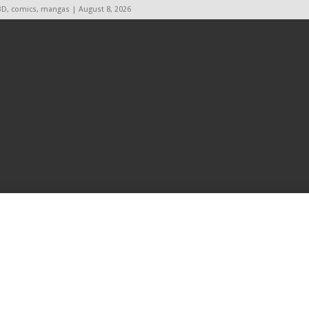
BD, comics, mangas | August 8, 2026