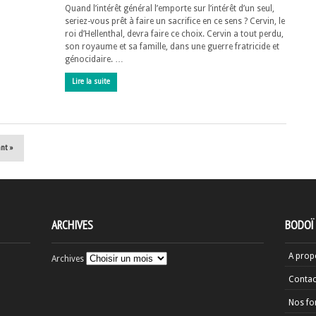
Quand l’intérêt général l’emporte sur l’intérêt d’un seul,
seriez-vous prêt à faire un sacrifice en ce sens ? Cervin, le
roi d’Hellenthal, devra faire ce choix. Cervin a tout perdu,
son royaume et sa famille, dans une guerre fratricide et
génocidaire. …
Lire la suite
ant »
ARCHIVES
BODOÏ
A prop
Archives
Contac
Nos fo