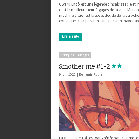
Owaru Endô est une légende : insaisissable et i
c’est le meilleur tueur à gages de la ville. Mais c
machine à tuer est lasse et décide de raccroch
consacrer à sa passion. Une passion inavouab
…
Lire la suite
Critiques
Mangas
Smother me #1-2
9 juin 2026 |
Benjamin Roure
La ville de Detroit est gangrénée par le crime, e