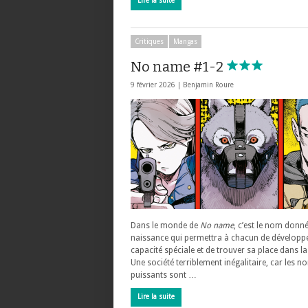
Lire la suite
Critiques
Mangas
No name #1-2
9 février 2026 |
Benjamin Roure
Dans le monde de
No name
, c’est le nom donné
naissance qui permettra à chacun de développ
capacité spéciale et de trouver sa place dans la
Une société terriblement inégalitaire, car les n
puissants sont …
Lire la suite