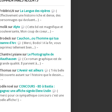
COMMENTAIRES RÉCENTS
FrédéricLN sur
La Langue des vipères
{
Effectivement une histoire riche et dense, des
personnages qui évoluent... } –
molik sur
Alyte
{ Cette bd est magnifique et
bouleversante, Mon coup de coeur... } –
Brodeck sur
Cauchon...ou l'homme qui tua
Jeanne d'Arc
{ Merci, Bodoï ! A la fin, vous
exprimez tellement bien... } –
Chantre Lysiane sur
Le Photographe de
Mauthausen
{ Ce roman graphique est de
grande qualité. Il parvient à... } –
Thomas sur
L'Avenir est ailleurs
{ Très belle
découverte autant sur l histoire que le dessin....
} –
odile noel sur
CONCOURS - BD à Bastia :
gagnez une affiche signée Elene Usdin
{
merci pour ce sympathique concours c'est une
belle affiche ! } –