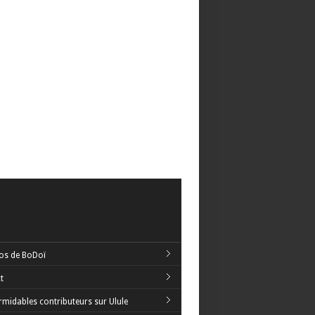
os de BoDoï
t
rmidables contributeurs sur Ulule