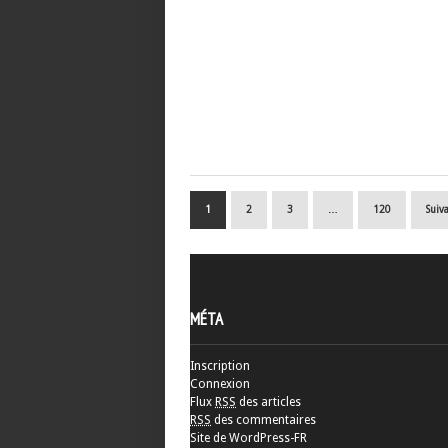
1
2
3
…
120
Suiv
MÉTA
Inscription
Connexion
Flux
RSS
des articles
RSS
des commentaires
Site de WordPress-FR