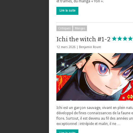
et trames, du manga « Yon ».
Lire la suite
Critiques
Mangas
Ichi the witch #1-2
12 mars 2026 |
Benjamin Roure
Ichi est un garçon sauvage, vivant en plein natu
développé de fines connaissances de la faune e
flore. Surtout, il est devenu au fil des années 
exceptionnel : intrépide et malin, il ne …