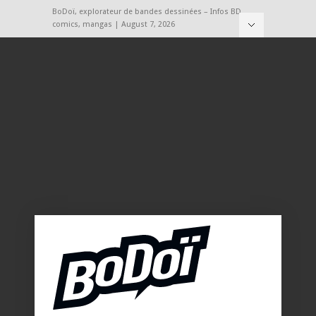
BoDoï, explorateur de bandes dessinées – Infos BD,
comics, mangas | August 7, 2026