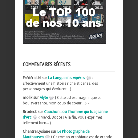
COMMENTAIRES RÉCENTS
FrédéricLN sur
La Langue des vipères
{
Effectivement une histoire riche et dense, des
personnages qui évoluent... } –
molik sur
Alyte
{ Cette bd est magnifique et
bouleversante, Mon coup de coeur... } –
Brodeck sur
Cauchon...ou l'homme qui tua Jeanne
d'Arc
{ Merci, Bodoï ! A la fin, vous exprimez
tellement bien... } –
Chantre Lysiane sur
Le Photographe de
Mauthausen
{ Ce roman graphique est de grande