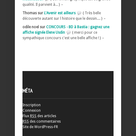
qualité. Il parvient à... } –
Thomas sur
L'Avenir est ailleurs
{ Très belle
découverte autant sur l histoire que le dessin.... } –
odile noel sur
CONCOURS - BD à Bastia : gagnez une
affiche signée Elene Usdin
{ merci pour ce
sympathique concours c'est une belle affiche ! } –
MÉTA
Inscription
Connexion
Flux
RSS
des articles
RSS
des commentaires
Site de WordPress-FR