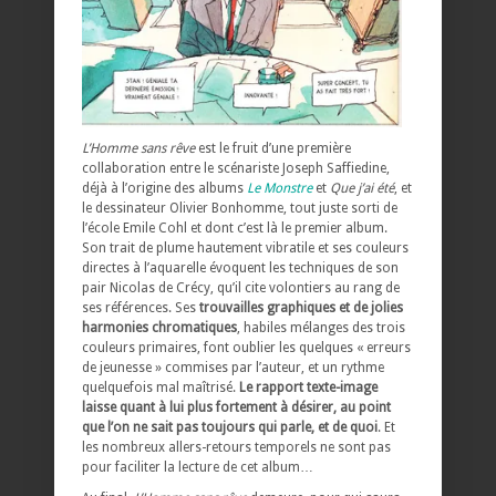
L’Homme sans rêve
est le fruit d’une première
collaboration entre le scénariste Joseph Saffiedine,
déjà à l’origine des albums
Le Monstre
et
Que j’ai été
, et
le dessinateur Olivier Bonhomme, tout juste sorti de
l’école Emile Cohl et dont c’est là le premier album.
Son trait de plume hautement vibratile et ses couleurs
directes à l’aquarelle évoquent les techniques de son
pair Nicolas de Crécy, qu’il cite volontiers au rang de
ses références. Ses
trouvailles graphiques et de jolies
harmonies chromatiques
, habiles mélanges des trois
couleurs primaires, font oublier les quelques « erreurs
de jeunesse » commises par l’auteur, et un rythme
quelquefois mal maîtrisé.
Le rapport texte-image
laisse quant à lui plus fortement à désirer, au point
que l’on ne sait pas toujours qui parle, et de quoi
. Et
les nombreux allers-retours temporels ne sont pas
pour faciliter la lecture de cet album…