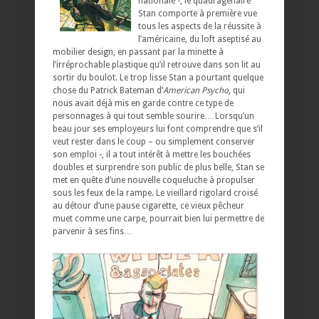
nationale -, le quadragénaire
Stan comporte à première vue
tous les aspects de la réussite à
l’américaine, du loft aseptisé au
mobilier design, en passant par la minette à
l’irréprochable plastique qu’il retrouve dans son lit au
sortir du boulot. Le trop lisse Stan a pourtant quelque
chose du Patrick Bateman d’
American Psycho
, qui
nous avait déjà mis en garde contre ce type de
personnages à qui tout semble sourire… Lorsqu’un
beau jour ses employeurs lui font comprendre que s’il
veut rester dans le coup – ou simplement conserver
son emploi -, il a tout intérêt à mettre les bouchées
doubles et surprendre son public de plus belle, Stan se
met en quête d’une nouvelle coqueluche à propulser
sous les feux de la rampe. Le vieillard rigolard croisé
au détour d’une pause cigarette, ce vieux pêcheur
muet comme une carpe, pourrait bien lui permettre de
parvenir à ses fins…