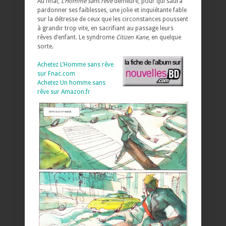
Au final,
L’Homme sans rêve
demeure, pour qui saura
pardonner ses faiblesses, une jolie et inquiétante fable
sur la détresse de ceux que les circonstances poussent
à grandir trop vite, en sacrifiant au passage leurs
rêves d’enfant. Le syndrome
Citizen Kane
, en quelque
sorte.
Achetez L’Homme sans rêve
sur Fnac.com
Achetez Un homme sans
rêve sur Amazon.fr