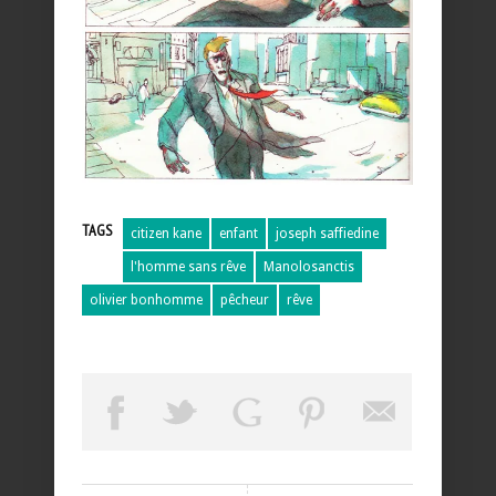
TAGS
citizen kane
enfant
joseph saffiedine
l'homme sans rêve
Manolosanctis
olivier bonhomme
pêcheur
rêve