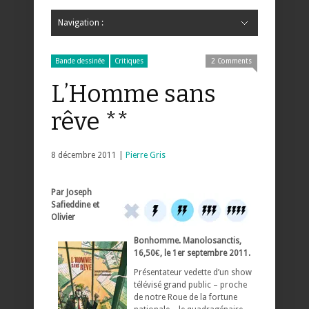
Navigation :
Hide Navigation
Accueil
Critiques
Bande dessinée
Comics
Jeunesse
Mangas
News
Bande dessinée
Comics
Manga
Jeunesse
Magazine
Bande dessinée
Comics
Jeunesse
Mangas
Bande dessinée
Critiques
2 Comments
L’Homme sans
rêve **
8 décembre 2011 |
Pierre Gris
Par Joseph
Safieddine et
Olivier
Bonhomme. Manolosanctis,
16,50€, le 1er septembre 2011.
Présentateur vedette d’un show
télévisé grand public – proche
de notre Roue de la fortune