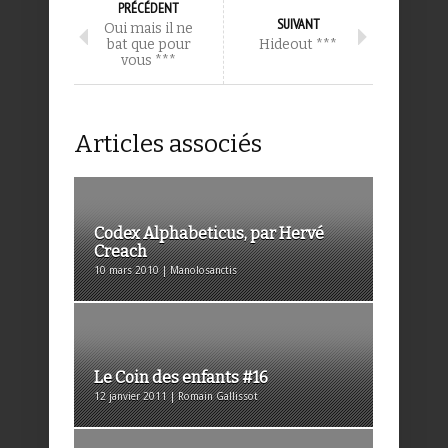
PRÉCÉDENT
SUIVANT
Oui mais il ne
bat que pour
Hideout ***
vous ***
Articles associés
Codex Alphabeticus, par Hervé
Creach
10 mars 2010 | Manolosanctis
Le Coin des enfants #16
12 janvier 2011 | Romain Gallissot