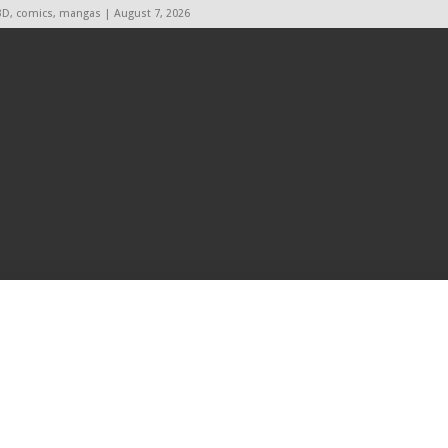
BD, comics, mangas | August 7, 2026