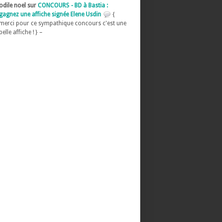
odile noel sur
CONCOURS - BD à Bastia :
gagnez une affiche signée Elene Usdin
{
merci pour ce sympathique concours c'est une
belle affiche ! } –