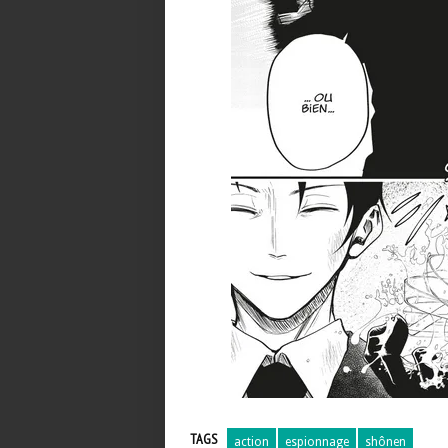
TAGS
action
espionnage
shônen