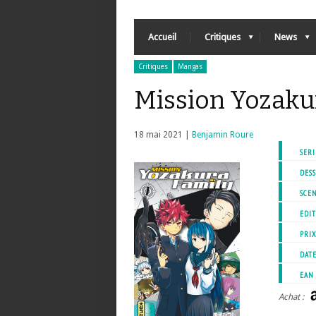
Accueil
Critiques
News
Critiques
Mangas
Mission Yozaku
18 mai 2021 |
Benjamin Roure
SERI
DESS
SCEN
EDIT
PRI
DATE
EAN
Achat :