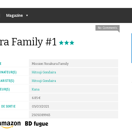
Magazine
No Comments
ra Family #1
E
Mission Yozakura Family
INATEUR(S)
Hitsuji Gondaira
ARISTE(S)
Hitsuji Gondaira
EUR(S)
Kana
X
6.85 €
 DE SORTIE
05/03/2021
2505089965