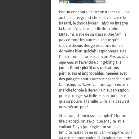
Par un concours de circonstances qui n’a,
au final, pas grand-chose à voir avec le
hasard, le timide lycéen Taiyô va intégrer
la famille Yozakura, celle de la jolie
Mutsumi, élève de sa classe. Une famille
pas comme les autres puisque qu’elle
oeuvre depuis des générations dans un
domaine bien spécial: l’espionnage. Pas
l’infiltration laborieuse façon
Bureau des
légendes
, ni l’aventure bling-bling à la
James Bond :
plutôt des opérations
périlleuses et improbables, menées avec
des gadgets ahurissants et
des techniques
fantastiques. Taiyô va donc apprendre à
marche forcée à devenir un super-espion
pour protéger sa belle, et surtout parce
que sa nouvelle famille lui fera la peau s’il
ne s’exécute pas !
Attention, shônen sous amphét’ ! Ici, on
tire d’abord, on s’explique ensuite, et le
vaillant Taiyô (qui règle son souci de
timidité maladive en un demi-chapitre, ouf)
va vite le comprendre. Et s’endurcir au prix