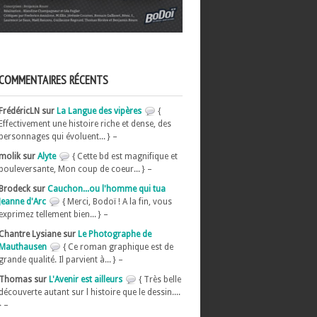
COMMENTAIRES RÉCENTS
FrédéricLN sur
La Langue des vipères
{
Effectivement une histoire riche et dense, des
personnages qui évoluent... } –
molik sur
Alyte
{ Cette bd est magnifique et
bouleversante, Mon coup de coeur... } –
Brodeck sur
Cauchon...ou l'homme qui tua
Jeanne d'Arc
{ Merci, Bodoï ! A la fin, vous
exprimez tellement bien... } –
Chantre Lysiane sur
Le Photographe de
Mauthausen
{ Ce roman graphique est de
grande qualité. Il parvient à... } –
Thomas sur
L'Avenir est ailleurs
{ Très belle
découverte autant sur l histoire que le dessin....
} –