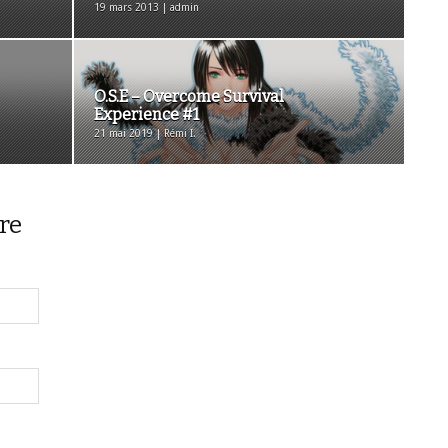
19 mars 2013 | admin
O.S.E – Overcome Survival
Experience #1
21 mai 2019 | Rémi I.
re