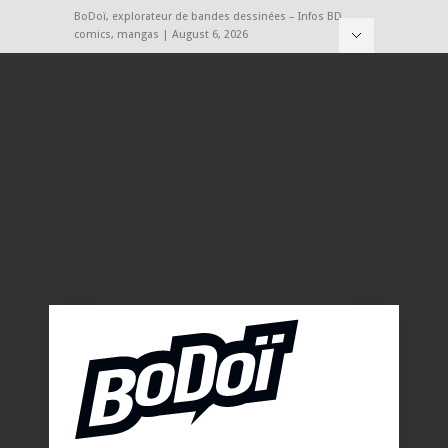
BoDoï, explorateur de bandes dessinées – Infos BD,
comics, mangas | August 6, 2026