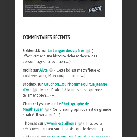
COMMENTAIRES RÉCENTS
FrédéricLN sur
La Langue des vipères
{
Effectivement une histoire riche et dense, des
personnages qui évoluent... } –
molik sur
Alyte
{ Cette bd est magnifique et
bouleversante, Mon coup de coeur... } –
Brodeck sur
Cauchon...ou l'homme qui tua Jeanne
d'Arc
{ Merci, Bodoï ! A la fin, vous exprimez
tellement bien... } –
Chantre Lysiane sur
Le Photographe de
Mauthausen
{ Ce roman graphique est de grande
qualité. Il parvient à... } –
Thomas sur
L'Avenir est ailleurs
{ Très belle
découverte autant sur l histoire que le dessin.... } –