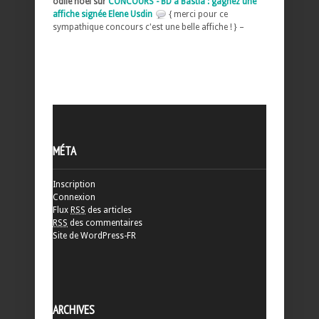
odile noel sur
CONCOURS - BD à Bastia : gagnez une
affiche signée Elene Usdin
{ merci pour ce
sympathique concours c'est une belle affiche ! } –
MÉTA
Inscription
Connexion
Flux
RSS
des articles
RSS
des commentaires
Site de WordPress-FR
ARCHIVES