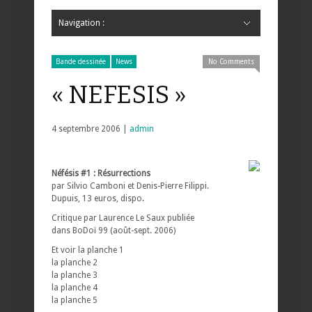
Navigation :
Hide Navigation
Accueil
Critiques
Bande dessinée
Comics
Jeunesse
Mangas
News
Bande dessinée
Comics
Manga
Jeunesse
Magazine
Bande dessinée
Comics
Jeunesse
Mangas
Bande dessinée
News
No Comments
« NEFESIS »
4 septembre 2006 |
admin
Néfésis #1 : Résurrections
par Silvio Camboni et Denis-Pierre Filippi.
Dupuis, 13 euros, dispo.
Critique par Laurence Le Saux publiée
dans BoDoï 99 (août-sept. 2006)
Et voir la planche 1
la planche 2
la planche 3
la planche 4
la planche 5