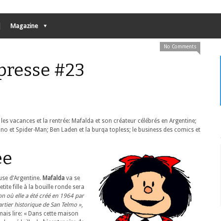
Magazine
No Comments
 presse #23
les vacances et la rentrée: Mafalda et son créateur célébrés en Argentine;
ono et Spider-Man; Ben Laden et la burqa topless; le business des comics et
ée
use d’Argentine.
Mafalda
va se
ite fille à la bouille ronde sera
on où elle a été créé en 1964 par
artier historique de San Telmo »
,
ais lire: « Dans cette maison