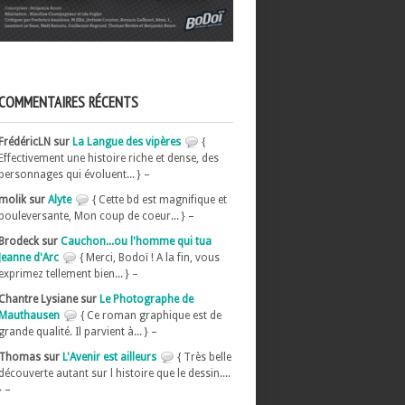
COMMENTAIRES RÉCENTS
FrédéricLN sur
La Langue des vipères
{
Effectivement une histoire riche et dense, des
personnages qui évoluent... } –
molik sur
Alyte
{ Cette bd est magnifique et
bouleversante, Mon coup de coeur... } –
Brodeck sur
Cauchon...ou l'homme qui tua
Jeanne d'Arc
{ Merci, Bodoï ! A la fin, vous
exprimez tellement bien... } –
Chantre Lysiane sur
Le Photographe de
Mauthausen
{ Ce roman graphique est de
grande qualité. Il parvient à... } –
Thomas sur
L'Avenir est ailleurs
{ Très belle
découverte autant sur l histoire que le dessin....
} –