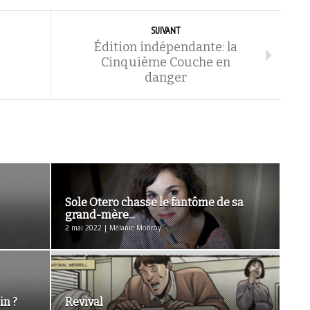
SUIVANT
Édition indépendante: la
Cinquième Couche en
danger
Sole Otero chasse le fantôme de sa
grand-mère...
2 mai 2022 | Mélanie Monroy
in ?
Revival