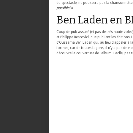
du spectacle, ne poussera pas la chansonnette
possible! »
Ben Laden en BD
Coup de pub assuré (et pas de très haute volé
et Philippe Bercovici, que publient les éditions
d’Oussama Ben Laden qui, au lieu d’appeler à la 
formes, car de toutes façons, il n’y a pas de vi
découvre la couverture de l’album. Facile, pas t