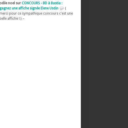
odile noel sur
CONCOURS - BD à Bastia :
gagnez une affiche signée Elene Usdin
{
merci pour ce sympathique concours c'est une
belle affiche ! } –