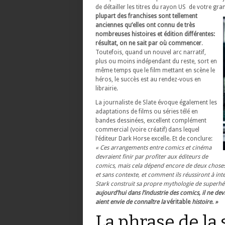
de détailler les titres du rayon US de votre gra
plupart des franchises sont tellement
anciennes qu’elles ont connu de très
nombreuses histoires et édition différentes:
résultat, on ne sait par où commencer
.
Toutefois, quand un nouvel arc narratif,
plus ou moins indépendant du reste, sort en
même temps que le film mettant en scène le
héros, le succès est au rendez-vous en
librairie.
La journaliste de Slate évoque également les
adaptations de films ou séries télé en
bandes dessinées, excellent complément
commercial (voire créatif) dans lequel
l’éditeur Dark Horse excelle. Et de conclure:
« Ces arrangements entre comics et cinéma
devraient finir par profiter aux éditeurs de
comics, mais cela dépend encore de deux choses:
et sans contexte, et comment ils réussiront à int
Stark construit sa propre mythologie de superhér
aujourd’hui dans l’industrie des comics, il ne d
aient envie de connaître la
véritable
histoire. »
La phrase de la