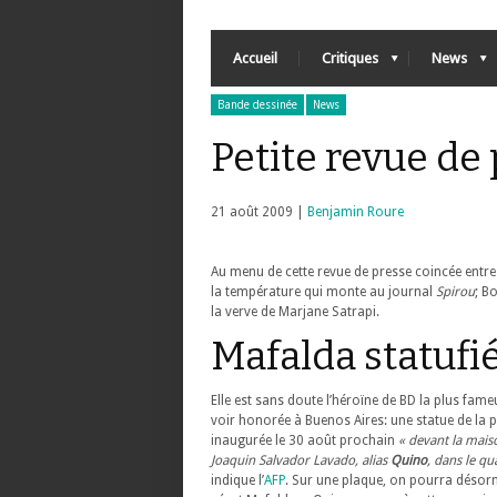
Accueil
Critiques
News
Bande dessinée
News
Petite revue de
21 août 2009 |
Benjamin Roure
Au menu de cette revue de presse coincée entre 
la température qui monte au journal
Spirou
; B
la verve de Marjane Satrapi.
Mafalda statufi
Elle est sans doute l’héroïne de BD la plus fame
voir honorée à Buenos Aires: une statue de la pet
inaugurée le 30 août prochain
« devant la mais
Joaquin Salvador Lavado, alias
Quino
, dans le qu
indique l’
AFP
. Sur une plaque, on pourra désorm