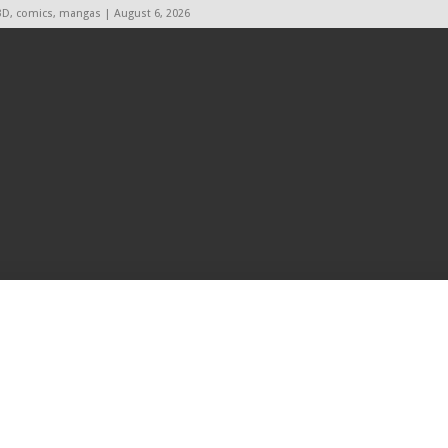
BD, comics, mangas | August 6, 2026