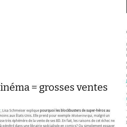
cinéma = grosses ventes
r
, Lisa Schmeiser explique
pourquoi les blockbusters de super-héros au
moins aux États-Unis. Elle prend pour exemple
Wolverine
qui, malgré un
se très éphémère de la vente de ses BD. En fait, les raisons de cet échec ne
à pénétré dans une librairie spécialisée en comics? Ou simplement essayer