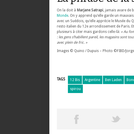
On la doit à
Marjane Satrapi
, jamais avare de 
Monde
. On y apprend qu’elle garde un mauvais s
avec un Suédois, qu’elle apprécie le Musée du Q
resto italien du 12e arrondissement de Paris. Et 
plusieurs à citer mais gardons celle-là:
« Au fon
: les gens s’habillent pareil, les magasins sont to
avec plein de fric. »
Images © Quino / Dupuis – Photo ©FIBD/Jorge 
TAGS
12 Bis
Argentine
Ben Laden
Bon
spirou