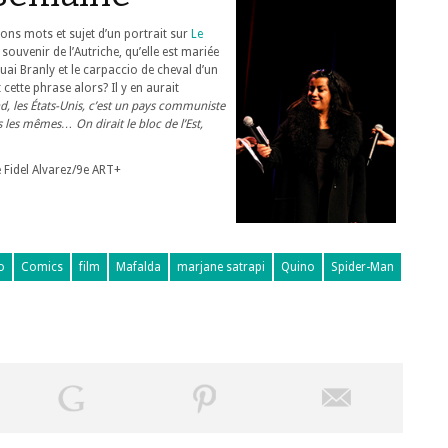
bons mots et sujet d’un portrait sur
Le
ouvenir de l’Autriche, qu’elle est mariée
uai Branly et le carpaccio de cheval d’un
cette phrase alors? Il y en aurait
d, les États-Unis, c’est un pays communiste
us les mêmes… On dirait le bloc de l’Est,
Fidel Alvarez/9e ART+
o
Comics
film
Mafalda
marjane satrapi
Quino
Spider-Man