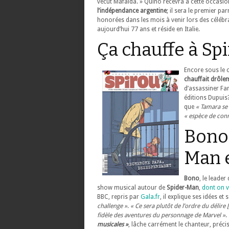
vécut Mafalda. » Quino recevra à cette occasio
l’indépendance argentine
; il sera le premier p
honorées dans les mois à venir lors des célébr
aujourd’hui 77 ans et réside en Italie.
Ça chauffe à Sp
Encore sous le 
chauffait drôle
d’assassiner Fan
éditions Dupuis
que
« Tamara se 
« espèce de conn
Bono 
Man e
Bono
, le leade
show musical autour de
Spider-Man
,
dont on v
BBC, repris par
Gala.fr
, il explique ses idées et
challenge »
.
« Ce sera plutôt de l’ordre du délir
fidèle des aventures du personnage de Marvel »
.
musicales »
, lâche carrément le chanteur, préc