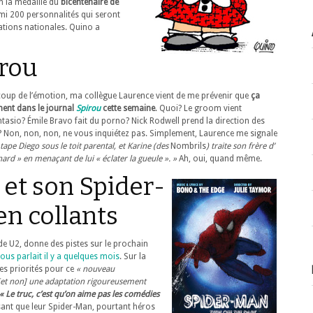
n la médaille du
bicentenaire de
armi 200 personnalités qui seront
ations nationales. Quino a
irou
coup de l’émotion, ma collègue Laurence vient de me prévenir que
ça
ment dans le journal
Spirou
cette semaine
. Quoi? Le groom vient
tasio? Émile Bravo fait du porno? Nick Rodwell prend la direction des
? Non, non, non, ne vous inquiétez pas. Simplement, Laurence me signale
tape Diego sous le toit parental, et Karine (des
Nombrils
) traite son frère d’
ard » en menaçant de lui « éclater la gueule ». »
Ah, oui, quand même.
et son Spider-
n collants
r de U2, donne des pistes sur le prochain
ous parlait il y a quelques mois
. Sur la
 ses priorités pour ce
« nouveau
e [et non] une adaptation rigoureusement
« Le truc, c’est qu’on aime pas les comédies
isant que leur Spider-Man, pourtant héros