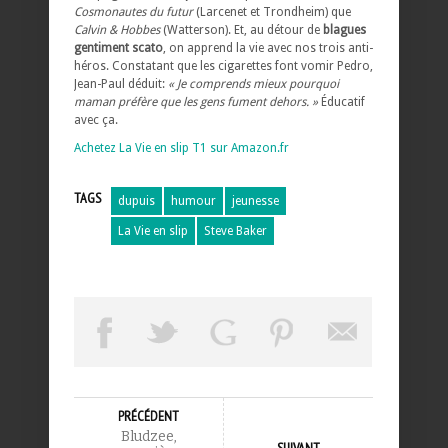
Cosmonautes du futur
(Larcenet et Trondheim) que
Calvin & Hobbes
(Watterson). Et, au détour de
blagues
gentiment scato
, on apprend la vie avec nos trois anti-
héros. Constatant que les cigarettes font vomir Pedro,
Jean-Paul déduit:
« Je comprends mieux pourquoi
maman préfère que les gens fument dehors. »
Éducatif
avec ça.
Achetez La Vie en slip T1 sur Amazon.fr
TAGS
dupuis
humour
jeunesse
La Vie en slip
Steve Baker
PRÉCÉDENT
Bludzee,
SUIVANT