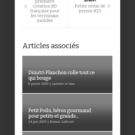
première
création BD
Petite revue de
française pour
presse #23
les terminaux
mobiles
Articles associés
Dimitri Planchon colle tout ce
qui bouge
8 janvier 2009 | Laurence Le Saux
Petit Poilu, héros gourmand
pour petits et grands...
24 juin 2009 | Romain Gallissot