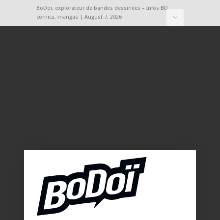
BoDoï, explorateur de bandes dessinées – Infos BD,
comics, mangas | August 7, 2026