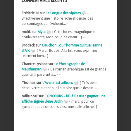
COMMENTAIRES RÉCENTS
FrédéricLN sur
La Langue des vipères
{
Effectivement une histoire riche et dense, des
personnages qui évoluent... } –
molik sur
Alyte
{ Cette bd est magnifique et
bouleversante, Mon coup de coeur... } –
Brodeck sur
Cauchon...ou l'homme qui tua Jeanne
d'Arc
{ Merci, Bodoï ! A la fin, vous exprimez
tellement bien... } –
Chantre Lysiane sur
Le Photographe de
Mauthausen
{ Ce roman graphique est de grande
qualité. Il parvient à... } –
Thomas sur
L'Avenir est ailleurs
{ Très belle
découverte autant sur l histoire que le dessin.... } –
odile noel sur
CONCOURS - BD à Bastia : gagnez une
affiche signée Elene Usdin
{ merci pour ce
sympathique concours c'est une belle affiche ! } –