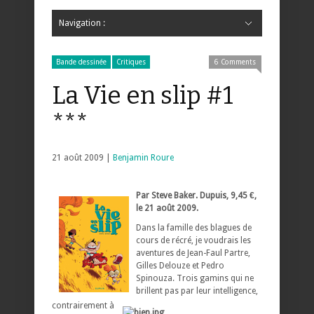
Navigation :
Hide Navigation
Accueil
Critiques
Bande dessinée
Comics
Jeunesse
Mangas
News
Bande dessinée
Comics
Manga
Jeunesse
Magazine
Bande dessinée
Comics
Jeunesse
Mangas
Bande dessinée
Critiques
6 Comments
La Vie en slip #1
***
21 août 2009 |
Benjamin Roure
Par Steve Baker. Dupuis, 9,45 €,
le 21 août 2009.
Dans la famille des blagues de
cours de récré, je voudrais les
aventures de Jean-Faul Partre,
Gilles Delouze et Pedro
Spinouza. Trois gamins qui ne
brillent pas par leur intelligence,
contrairement à