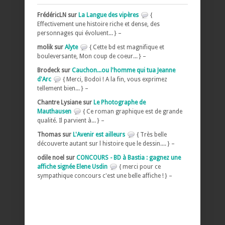
FrédéricLN sur
La Langue des vipères
{
Effectivement une histoire riche et dense, des
personnages qui évoluent... } –
molik sur
Alyte
{ Cette bd est magnifique et
bouleversante, Mon coup de coeur... } –
Brodeck sur
Cauchon...ou l'homme qui tua Jeanne
d'Arc
{ Merci, Bodoï ! A la fin, vous exprimez
tellement bien... } –
Chantre Lysiane sur
Le Photographe de
Mauthausen
{ Ce roman graphique est de grande
qualité. Il parvient à... } –
Thomas sur
L'Avenir est ailleurs
{ Très belle
découverte autant sur l histoire que le dessin.... } –
odile noel sur
CONCOURS - BD à Bastia : gagnez une
affiche signée Elene Usdin
{ merci pour ce
sympathique concours c'est une belle affiche ! } –