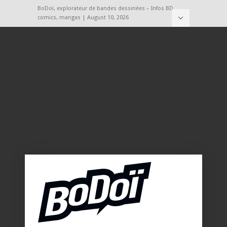
BoDoï, explorateur de bandes dessinées – Infos BD,
comics, mangas | August 10, 2026