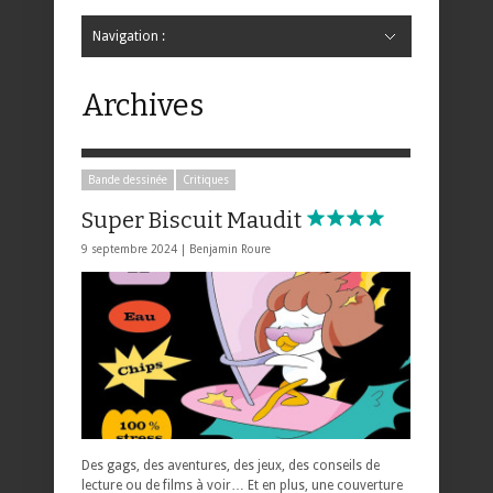
Navigation :
Hide Navigation
Accueil
Critiques
Bande dessinée
Comics
Jeunesse
Mangas
News
Bande dessinée
Comics
Manga
Jeunesse
Magazine
Bande dessinée
Comics
Jeunesse
Mangas
Archives
Bande dessinée
Critiques
Super Biscuit Maudit
9 septembre 2024 |
Benjamin Roure
Des gags, des aventures, des jeux, des conseils de
lecture ou de films à voir… Et en plus, une couverture