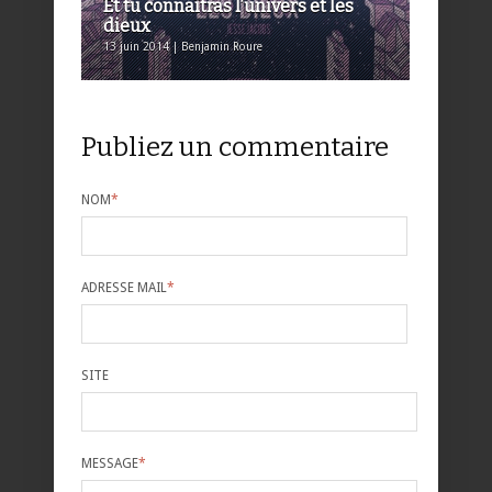
Et tu connaîtras l’univers et les
dieux
13 juin 2014 | Benjamin Roure
Publiez un commentaire
NOM
*
ADRESSE MAIL
*
SITE
MESSAGE
*