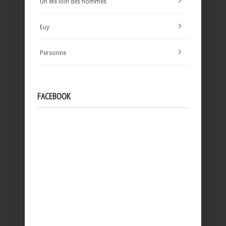
Un été loin des hommes
Euy
Personne
FACEBOOK