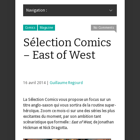
Navigation :
Hide Navigation
Accueil
Critiques
Bande dessinée
Comics
Jeunesse
Mangas
News
Bande dessinée
Comics
Manga
Jeunesse
Magazine
Bande dessinée
Comics
Jeunesse
Mangas
Comics
Magazine
No Comments
Sélection Comics
– East of West
16 avril 2014 |
Guillaume Regourd
La Sélection Comics vous propose un focus sur un
titre anglo-saxon qui vous sortira de la routine super-
héroïque. Zoom ce mois-ci sur une des séries les plus
excitantes du moment, par son ambition tant
scénaristique que formelle :
East of West
, de Jonathan
Hickman et Nick Dragotta.