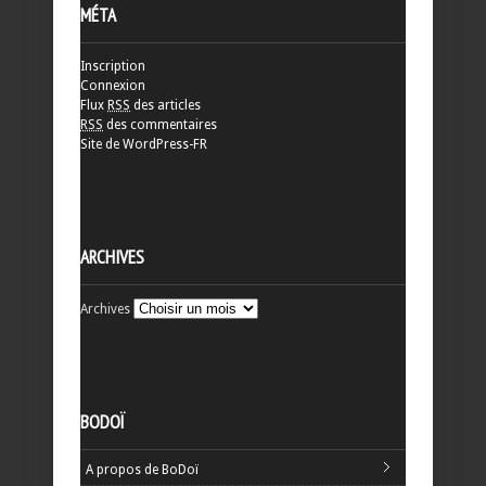
MÉTA
Inscription
Connexion
Flux
RSS
des articles
RSS
des commentaires
Site de WordPress-FR
ARCHIVES
Archives
BODOÏ
A propos de BoDoï