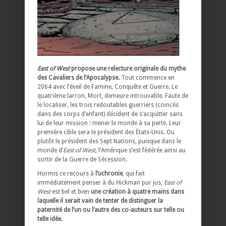
East of West
propose une relecture originale du mythe
des Cavaliers de l’Apocalypse.
Tout commence en
2064 avec l’éveil de Famine, Conquête et Guerre. Le
quatrième larron, Mort, demeure introuvable. Faute de
le localiser, les trois redoutables guerriers (coincés
dans des corps d’enfant) décident de s’acquitter sans
lui de leur mission : mener le monde à sa perte. Leur
première cible sera le président des États-Unis. Ou
plutôt le président des Sept Nations, puisque dans le
monde d’
East of West
, l’Amérique s’est fédérée ainsi au
sortir de la Guerre de Sécession.
Hormis ce recours à
l’uchronie
, qui fait
immédiatement penser à du Hickman pur jus,
East of
West
est bel et bien
une création à quatre mains dans
laquelle il serait vain de tenter de distinguer la
paternité de l’un ou l’autre des co-auteurs sur telle ou
telle idée
.