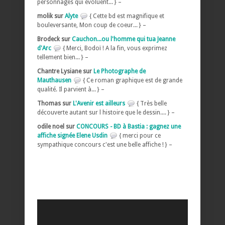
personnages qui évoluent... } –
molik sur
Alyte
{ Cette bd est magnifique et
bouleversante, Mon coup de coeur... } –
Brodeck sur
Cauchon...ou l'homme qui tua Jeanne
d'Arc
{ Merci, Bodoï ! A la fin, vous exprimez
tellement bien... } –
Chantre Lysiane sur
Le Photographe de
Mauthausen
{ Ce roman graphique est de grande
qualité. Il parvient à... } –
Thomas sur
L'Avenir est ailleurs
{ Très belle
découverte autant sur l histoire que le dessin.... } –
odile noel sur
CONCOURS - BD à Bastia : gagnez une
affiche signée Elene Usdin
{ merci pour ce
sympathique concours c'est une belle affiche ! } –