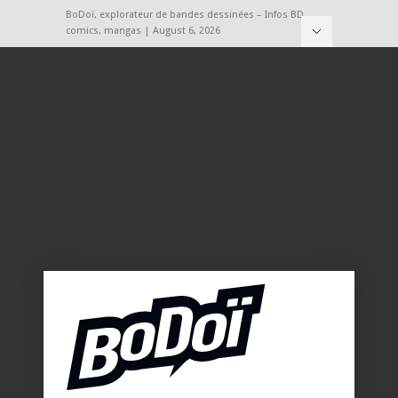
BoDoï, explorateur de bandes dessinées – Infos BD,
comics, mangas | August 6, 2026