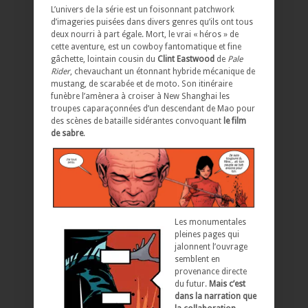
L’univers de la série est un foisonnant patchwork
d’imageries puisées dans divers genres qu’ils ont tous
deux nourri à part égale. Mort, le vrai « héros » de
cette aventure, est un cowboy fantomatique et fine
gâchette, lointain cousin du
Clint Eastwood
de
Pale
Rider
, chevauchant un étonnant hybride mécanique de
mustang, de scarabée et de moto. Son itinéraire
funèbre l’amènera à croiser à New Shanghai les
troupes caparaçonnées d’un descendant de Mao pour
des scènes de bataille sidérantes convoquant
le film
de sabre
.
Les monumentales
pleines pages qui
jalonnent l’ouvrage
semblent en
provenance directe
du futur.
Mais c’est
dans la narration que