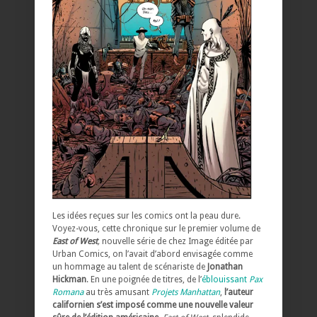
Les idées reçues sur les comics ont la peau dure.
Voyez-vous, cette chronique sur le premier volume de
East of West
,
nouvelle série de chez Image éditée par
Urban Comics, on l’avait d’abord envisagée comme
un hommage au talent de scénariste de
Jonathan
Hickman
. En une poignée de titres, de l’
éblouissant
Pax
Romana
au très amusant
Projets Manhattan
,
l’auteur
californien s’est imposé comme une nouvelle valeur