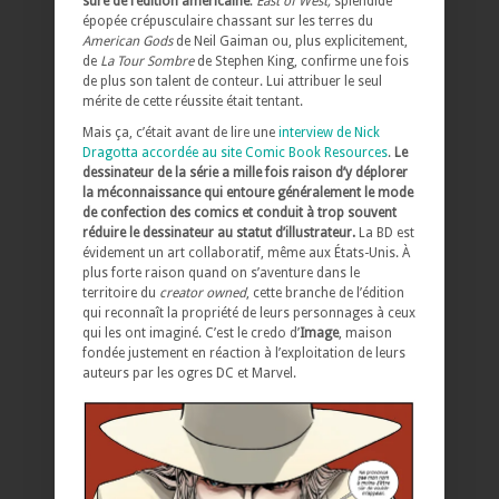
sûre de l’édition américaine
.
East of West,
splendide
épopée crépusculaire chassant sur les terres du
American Gods
de Neil Gaiman ou, plus explicitement,
de
La Tour Sombre
de Stephen King,
confirme une fois
de plus son talent de conteur. Lui attribuer le seul
mérite de cette réussite était tentant.
Mais ça, c’était avant de lire une
interview de Nick
Dragotta accordée au site Comic Book Resources
.
Le
dessinateur de la série a mille fois raison d’y déplorer
la méconnaissance qui entoure généralement le mode
de confection des comics et conduit à trop souvent
réduire le dessinateur au statut d’illustrateur.
La BD est
évidement un art collaboratif, même aux États-Unis. À
plus forte raison quand on s’aventure dans le
territoire du
creator owned
, cette branche de l’édition
qui reconnaît la propriété de leurs personnages à ceux
qui les ont imaginé. C’est le credo d’
Image
, maison
fondée justement en réaction à l’exploitation de leurs
auteurs par les ogres DC et Marvel.