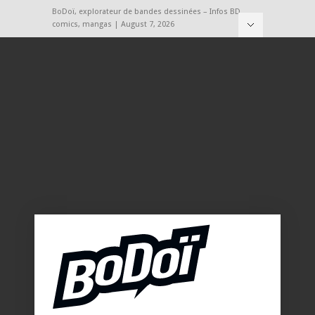
BoDoï, explorateur de bandes dessinées – Infos BD,
comics, mangas | August 7, 2026