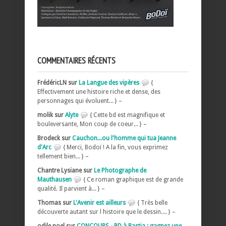
COMMENTAIRES RÉCENTS
FrédéricLN sur
La Langue des vipères
{
Effectivement une histoire riche et dense, des
personnages qui évoluent... } –
molik sur
Alyte
{ Cette bd est magnifique et
bouleversante, Mon coup de coeur... } –
Brodeck sur
Cauchon...ou l'homme qui tua Jeanne
d'Arc
{ Merci, Bodoï ! A la fin, vous exprimez
tellement bien... } –
Chantre Lysiane sur
Le Photographe de
Mauthausen
{ Ce roman graphique est de grande
qualité. Il parvient à... } –
Thomas sur
L'Avenir est ailleurs
{ Très belle
découverte autant sur l histoire que le dessin.... } –
odile noel sur
CONCOURS - BD à Bastia : gagnez une