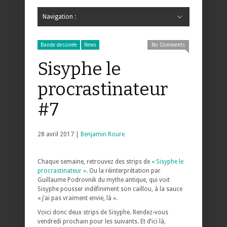
Navigation :
Hide Navigation
Accueil
Critiques
Bande dessinée
Comics
Jeunesse
Mangas
News
Bande dessinée
Comics
Manga
Jeunesse
Magazine
Bande dessinée
Comics
Jeunesse
Mangas
Bande dessinée
News
No Comments
Sisyphe le
procrastinateur
#7
28 avril 2017 |
Benjamin Roure
Chaque semaine, retrouvez des strips de
« Sisyphe le
procrastinateur »
. Ou la réinterprétation par
Guillaume Podrovnik du mythe antique, qui voit
Sisyphe pousser indéfiniment son caillou, à la sauce
« j’ai pas vraiment envie, là ».
Voici donc deux strips de Sisyphe. Rendez-vous
vendredi prochain pour les suivants. Et d’ici là,