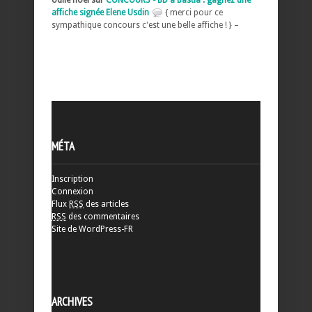
affiche signée Elene Usdin
{ merci pour ce
sympathique concours c'est une belle affiche ! } –
MÉTA
Inscription
Connexion
Flux
RSS
des articles
RSS
des commentaires
Site de WordPress-FR
ARCHIVES