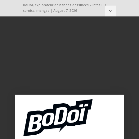
BoDoï, explorateur de bandes dessinées – Infos BD,
comics, mangas | August 7, 2026