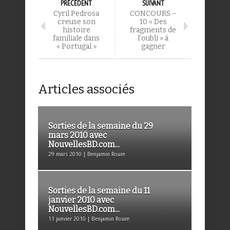
PRÉCÉDENT
SUIVANT
Cyril Pedrosa
CONCOURS –
creuse son
10 « Des
histoire
fragments de
familiale dans
l’oubli » à
« Portugal »
gagner
Articles associés
Sorties de la semaine du 29
mars 2010 avec
NouvellesBD.com...
29 mars 2010 | Benjamin Roure
Sorties de la semaine du 11
janvier 2010 avec
NouvellesBD.com...
11 janvier 2010 | Benjamin Roure