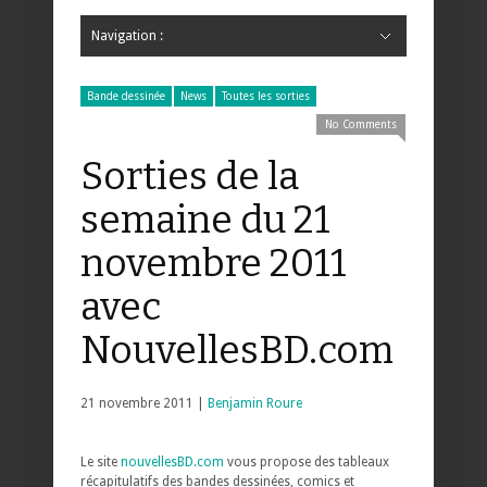
Navigation :
Hide Navigation
Accueil
Critiques
Bande dessinée
Comics
Jeunesse
Mangas
News
Bande dessinée
Comics
Manga
Jeunesse
Magazine
Bande dessinée
Comics
Jeunesse
Mangas
Bande dessinée
News
Toutes les sorties
No Comments
Sorties de la
semaine du 21
novembre 2011
avec
NouvellesBD.com
21 novembre 2011 |
Benjamin Roure
Le site
nouvellesBD.com
vous propose des tableaux
récapitulatifs des bandes dessinées, comics et