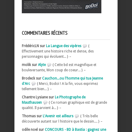
COMMENTAIRES RÉCENTS
FrédéricLN sur
La Langue des vipères
{
Effectivement une histoire riche et dense, des
personnages qui évoluent... } –
molik sur
Alyte
{ Cette bd est magnifique et
bouleversante, Mon coup de coeur... } –
Brodeck sur
Cauchon...ou l'homme qui tua Jeanne
d'Arc
{ Merci, Bodoï ! A la fin, vous exprimez
tellement bien... } –
Chantre Lysiane sur
Le Photographe de
Mauthausen
{ Ce roman graphique est de grande
qualité. Il parvient à... } –
Thomas sur
L'Avenir est ailleurs
{ Très belle
découverte autant sur l histoire que le dessin.... } –
odile noel sur
CONCOURS - BD à Bastia : gagnez une