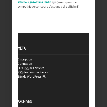
affiche signée Elene Usdin
{ merci pour ce
sympathique concours c'est une belle affiche ! } –
MÉTA
Inscription
Connexion
Flux
RSS
des articles
RSS
des commentaires
Site de WordPress-FR
ARCHIVES