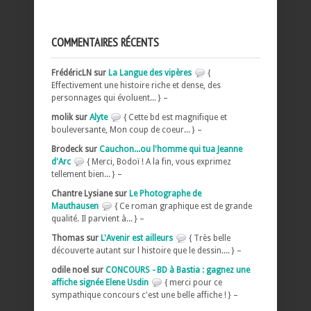
COMMENTAIRES RÉCENTS
FrédéricLN sur
La Langue des vipères
{
Effectivement une histoire riche et dense, des
personnages qui évoluent... } –
molik sur
Alyte
{ Cette bd est magnifique et
bouleversante, Mon coup de coeur... } –
Brodeck sur
Cauchon...ou l'homme qui tua Jeanne
d'Arc
{ Merci, Bodoï ! A la fin, vous exprimez
tellement bien... } –
Chantre Lysiane sur
Le Photographe de
Mauthausen
{ Ce roman graphique est de grande
qualité. Il parvient à... } –
Thomas sur
L'Avenir est ailleurs
{ Très belle
découverte autant sur l histoire que le dessin.... } –
odile noel sur
CONCOURS - BD à Bastia : gagnez une
affiche signée Elene Usdin
{ merci pour ce
sympathique concours c'est une belle affiche ! } –