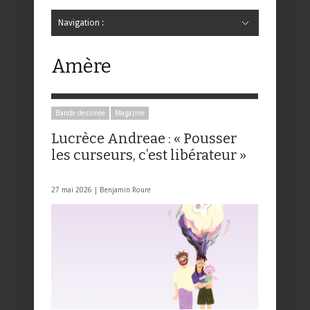
Navigation :
Hide Navigation
Accueil
Critiques
Bande dessinée
Comics
Jeunesse
Mangas
News
Bande dessinée
Comics
Manga
Jeunesse
Magazine
Bande dessinée
Comics
Jeunesse
Mangas
Amère
Bande dessinée
Magazine
Lucrèce Andreae : « Pousser
les curseurs, c’est libérateur »
27 mai 2026 |
Benjamin Roure