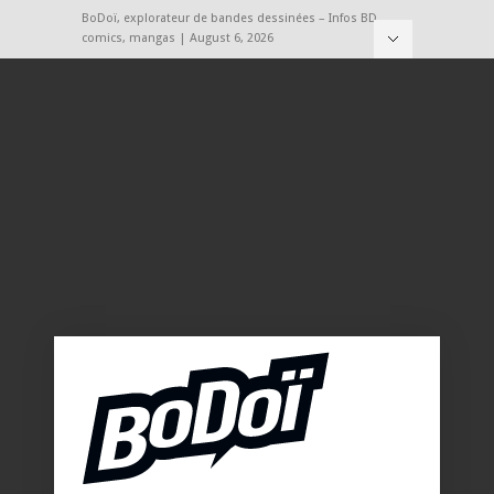
BoDoï, explorateur de bandes dessinées – Infos BD,
comics, mangas | August 6, 2026