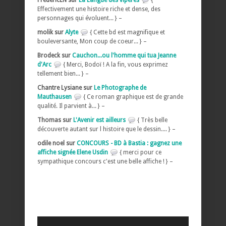
Effectivement une histoire riche et dense, des
personnages qui évoluent... } –
molik sur
Alyte
{ Cette bd est magnifique et
bouleversante, Mon coup de coeur... } –
Brodeck sur
Cauchon...ou l'homme qui tua Jeanne
d'Arc
{ Merci, Bodoï ! A la fin, vous exprimez
tellement bien... } –
Chantre Lysiane sur
Le Photographe de
Mauthausen
{ Ce roman graphique est de grande
qualité. Il parvient à... } –
Thomas sur
L'Avenir est ailleurs
{ Très belle
découverte autant sur l histoire que le dessin.... } –
odile noel sur
CONCOURS - BD à Bastia : gagnez une
affiche signée Elene Usdin
{ merci pour ce
sympathique concours c'est une belle affiche ! } –