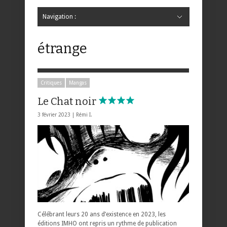
Navigation :
Hide Navigation
Accueil
Critiques
Bande dessinée
Comics
Jeunesse
Mangas
News
Bande dessinée
Comics
Manga
Jeunesse
Magazine
Bande dessinée
Comics
Jeunesse
Mangas
étrange
Critiques
Mangas
Le Chat noir
3 février 2023 |
Rémi I.
Célébrant leurs 20 ans d’existence en 2023, les
éditions IMHO ont repris un rythme de publication