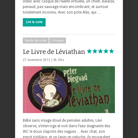
vidéo avec casque de réalité virtuelle, un chien. Balaise,
penaud, pas sauvage mais encombrant, et surtout
totalement inconnu. Avec son pote Alex, qui …
Lire la suite
Bande dessinée
Critiques
Le Livre de Léviathan
27 novembre 2013 |
M. Ellis
Bébé sans visage doué de pensées adultes, Lévi
observe, s’interroge et voit dans l’eau stagnante des
WC le doux clapotis des vagues… Avec chat, son
esprit tutélaire, et un lapin en peluche, ils musardent