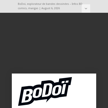
BoDoï, explorateur de bandes dessinées – Infos BD,
comics, mangas | August 6, 2026