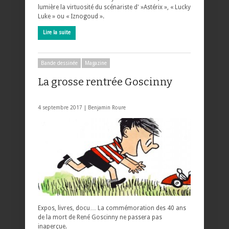
lumière la virtuosité du scénariste d' »Astérix », « Lucky
Luke » ou « Iznogoud ».
Lire la suite
Bande dessinée
Magazine
La grosse rentrée Goscinny
4 septembre 2017 |
Benjamin Roure
Expos, livres, docu… La commémoration des 40 ans
de la mort de René Goscinny ne passera pas
inaperçue.