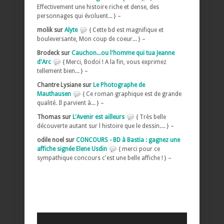
Effectivement une histoire riche et dense, des
personnages qui évoluent... } –
molik sur
Alyte
{ Cette bd est magnifique et
bouleversante, Mon coup de coeur... } –
Brodeck sur
Cauchon...ou l'homme qui tua Jeanne
d'Arc
{ Merci, Bodoï ! A la fin, vous exprimez
tellement bien... } –
Chantre Lysiane sur
Le Photographe de
Mauthausen
{ Ce roman graphique est de grande
qualité. Il parvient à... } –
Thomas sur
L'Avenir est ailleurs
{ Très belle
découverte autant sur l histoire que le dessin.... } –
odile noel sur
CONCOURS - BD à Bastia : gagnez une
affiche signée Elene Usdin
{ merci pour ce
sympathique concours c'est une belle affiche ! } –