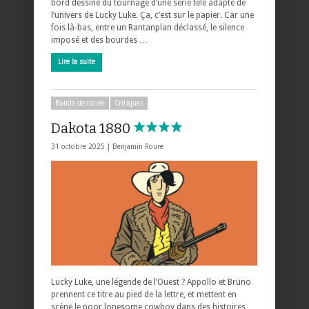
bord dessiné du tournage d’une série télé adapté de
l’univers de Lucky Luke. Ça, c’est sur le papier. Car une
fois là-bas, entre un Rantanplan déclassé, le silence
imposé et des bourdes …
Lire la suite
Bande dessinée
Critiques
Dakota 1880
31 octobre 2025 |
Benjamin Roure
Lucky Luke, une légende de l’Ouest ? Appollo et Brüno
prennent ce titre au pied de la lettre, et mettent en
scène le poor lonesome cowboy dans des histoires