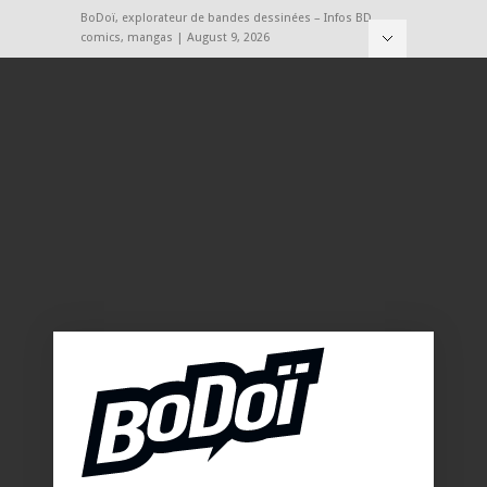
BoDoï, explorateur de bandes dessinées – Infos BD,
comics, mangas | August 9, 2026