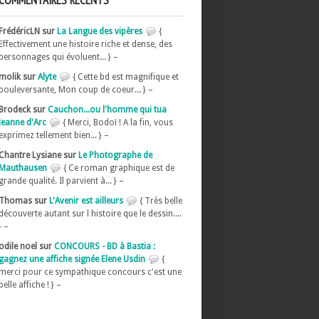
COMMENTAIRES RÉCENTS
FrédéricLN sur
La Langue des vipères
{
Effectivement une histoire riche et dense, des
personnages qui évoluent... } –
molik sur
Alyte
{ Cette bd est magnifique et
bouleversante, Mon coup de coeur... } –
Brodeck sur
Cauchon...ou l'homme qui tua
Jeanne d'Arc
{ Merci, Bodoï ! A la fin, vous
exprimez tellement bien... } –
Chantre Lysiane sur
Le Photographe de
Mauthausen
{ Ce roman graphique est de
grande qualité. Il parvient à... } –
Thomas sur
L'Avenir est ailleurs
{ Très belle
découverte autant sur l histoire que le dessin....
} –
odile noel sur
CONCOURS - BD à Bastia :
gagnez une affiche signée Elene Usdin
{
merci pour ce sympathique concours c'est une
belle affiche ! } –