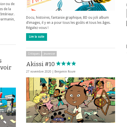
tion
ou de
es de la
’Intérieur.
Docu, histoires, fantaisie graphique, BD ou joli album
 Darmanin,
d’images, il y en a pour tous les goûts et tous les âges.
Régalez-vous !
Lire la suite
Critiques
Jeunesse
s
Akissi #10
voir
27 novembre 2020 |
Benjamin Roure