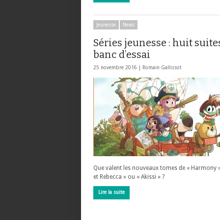
Jeunesse
News
Séries jeunesse : huit suite
banc d’essai
25 novembre 2016 |
Romain Gallissot
Que valent les nouveaux tomes de « Harmony »,
et Rebecca » ou « Akissi » ?
Lire la suite