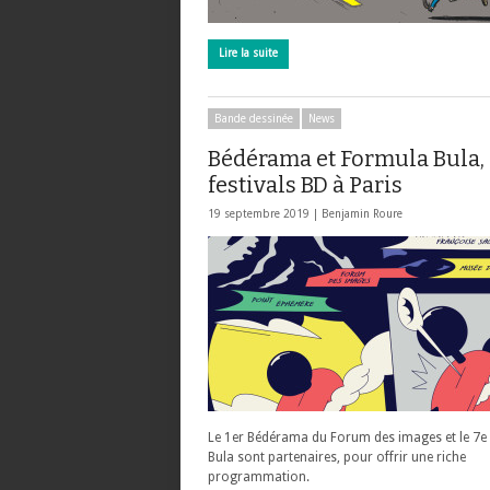
Lire la suite
Bande dessinée
News
Bédérama et Formula Bula,
festivals BD à Paris
19 septembre 2019 |
Benjamin Roure
Le 1er Bédérama du Forum des images et le 7
Bula sont partenaires, pour offrir une riche
programmation.