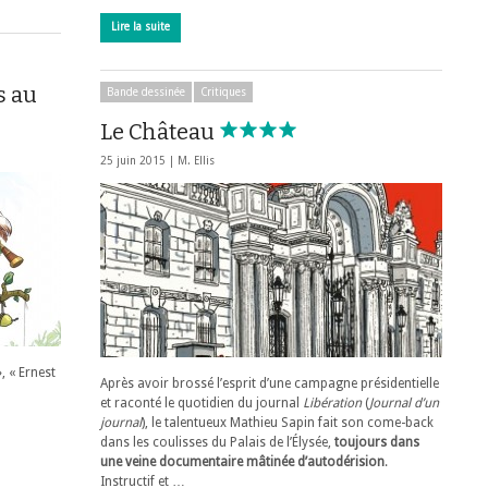
Lire la suite
s au
Bande dessinée
Critiques
Le Château
25 juin 2015 |
M. Ellis
 « Ernest
Après avoir brossé l’esprit d’une campagne présidentielle
et raconté le quotidien du journal
Libération
(
Journal d’un
journal
), le talentueux Mathieu Sapin fait son come-back
dans les coulisses du Palais de l’Élysée,
toujours dans
une veine documentaire mâtinée d’autodérision
.
Instructif et …