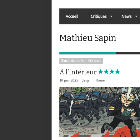
Accueil
Critiques
News
Mathieu Sapin
Bande dessinée
Critiques
À l’intérieur
10 juin 2025 |
Benjamin Roure