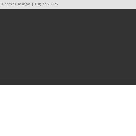
BD, comics, mangas | August 6, 2026