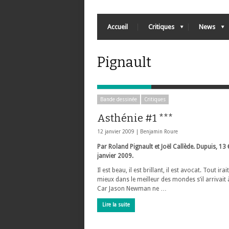
Accueil
Critiques
News
Pignault
Bande dessinée
Critiques
Asthénie #1 ***
12 janvier 2009 |
Benjamin Roure
Par Roland Pignault et Joël Callède. Dupuis, 13 €
janvier 2009.
Il est beau, il est brillant, il est avocat. Tout irai
mieux dans le meilleur des mondes s’il arrivait
Car Jason Newman ne …
Lire la suite