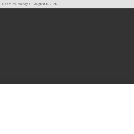
BD, comics, mangas | August 6, 2026