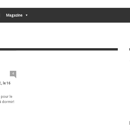
Magazine
4
, le 16
t pour le
 à dormir!