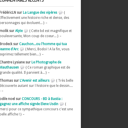
COMMENTAIRES RÉCENTS
FrédéricLN sur
La Langue des vipères
{
Effectivement une histoire riche et dense, des
personnages qui évoluent... } –
molik sur
Alyte
{ Cette bd est magnifique et
bouleversante, Mon coup de coeur... } –
Brodeck sur
Cauchon...ou l'homme qui tua
Jeanne d'Arc
{ Merci, Bodoï ! A la fin, vous
exprimez tellement bien... } –
Chantre Lysiane sur
Le Photographe de
Mauthausen
{ Ce roman graphique est de
grande qualité. Il parvient à... } –
Thomas sur
L'Avenir est ailleurs
{ Très belle
découverte autant sur l histoire que le dessin....
} –
odile noel sur
CONCOURS - BD à Bastia :
gagnez une affiche signée Elene Usdin
{
merci pour ce sympathique concours c'est une
belle affiche ! } –