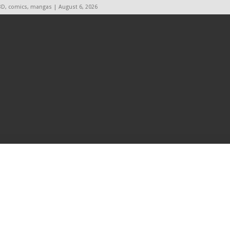
BD, comics, mangas | August 6, 2026