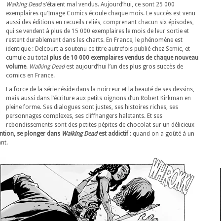
Walking Dead
s’étaient mal vendus. Aujourd’hui, ce sont 25 000
exemplaires qu’Image Comics écoule chaque mois. Le succès est venu
aussi des éditions en recueils reliés, comprenant chacun six épisodes,
qui se vendent à plus de 15 000 exemplaires le mois de leur sortie et
restent durablement dans les charts. En France, le phénomène est
identique : Delcourt a soutenu ce titre autrefois publié chez Semic, et
cumule au total
plus de 10 000 exemplaires vendus de chaque nouveau
volume
.
Walking Dead
est aujourd’hui l’un des plus gros succès de
comics en France.
La force de la série réside dans la noirceur et la beauté de ses dessins,
mais aussi dans l’écriture aux petits oignons d’un Robert Kirkman en
pleine forme. Ses dialogues sont justes, ses histoires riches, ses
personnages complexes, ses cliffhangers haletants. Et ses
rebondissements sont des petites pépites de chocolat sur un délicieux
ention, se plonger dans
Walking Dead
est addictif
: quand on a goûté à un
nt.