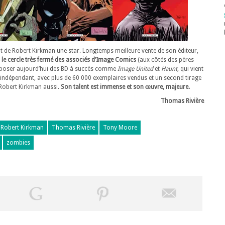
it de Robert Kirkman une star. Longtemps meilleure vente de son éditeur,
s le cercle très fermé des associés d’Image Comics
(aux côtés des pères
poser aujourd’hui des BD à succès comme
Image United
et
Haunt
, qui vient
 indépendant, avec plus de 60 000 exemplaires vendus et un second tirage
 Robert Kirkman aussi.
Son talent est immense et son œuvre, majeure.
Thomas Rivière
Robert Kirkman
Thomas Rivière
Tony Moore
zombies