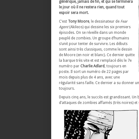
générique, jamais de fin, et qui se terminera
le jour où il ne restera rien, quand tout
espoir sera mort.
C’est
Tony Moore
, le dessinateur de
Fear
Agent
(Akileos) qui dessine les six premiers
épisodes. On se réveille dans un monde
peuplé de zombies. Un groupe d’humains
s’unit pour tenter de survivre. Les débuts
sont ainsi très classiques, comme le dessin
de Moore (en noir et blanc). Ce dernier quitte
la barque très vite et est remplacé dès le 7e
numéro par
Charlie Adlard
, toujours en
poste. Il sort un numéro de 22 pages par
mois depuis plus de 4 ans, avec une
régularité sans faille. Ce dernier a su donner un 
toujours.
Depuis cinq ans, le succès est grandissant. Un
d’attaques de zombies affamés (très noires) et 