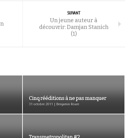
SUIVANT
Un jeune auteur à
un
découvrir: Damjan Stanich
(1)
Cinq rééditions à ne pas manquer
31 octobre 2011 | Benjamin Roure
Transmetropolitan #2