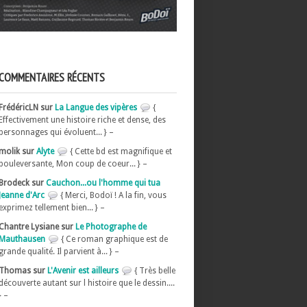
COMMENTAIRES RÉCENTS
FrédéricLN sur
La Langue des vipères
{
Effectivement une histoire riche et dense, des
personnages qui évoluent... } –
molik sur
Alyte
{ Cette bd est magnifique et
bouleversante, Mon coup de coeur... } –
Brodeck sur
Cauchon...ou l'homme qui tua
Jeanne d'Arc
{ Merci, Bodoï ! A la fin, vous
exprimez tellement bien... } –
Chantre Lysiane sur
Le Photographe de
Mauthausen
{ Ce roman graphique est de
grande qualité. Il parvient à... } –
Thomas sur
L'Avenir est ailleurs
{ Très belle
découverte autant sur l histoire que le dessin....
} –