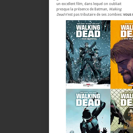
un excellent film, dans lequel on oubliait
presque la présence de Batman,
Walking
Dea
d
n’est pas tributaire de ses zombies:
vous 