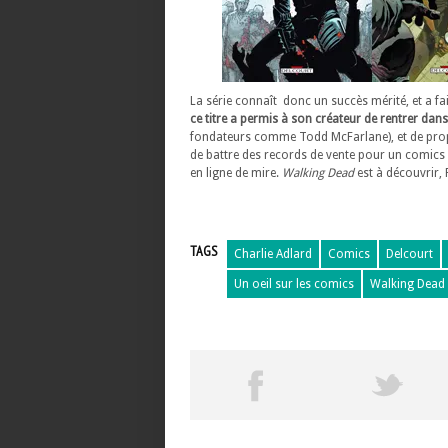
La série connaît donc un succès mérité, et a fa
ce titre a permis à son créateur de rentrer dan
fondateurs comme Todd McFarlane), et de pro
de battre des records de vente pour un comics
en ligne de mire.
Walking Dead
est à découvrir,
TAGS
Charlie Adlard
Comics
Delcourt
Un oeil sur les comics
Walking Dead