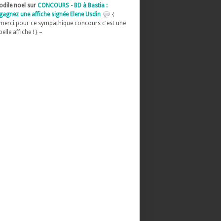
odile noel sur
CONCOURS - BD à Bastia :
gagnez une affiche signée Elene Usdin
{
merci pour ce sympathique concours c'est une
belle affiche ! } –