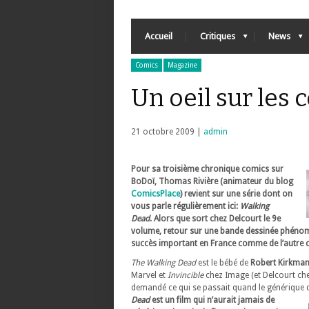
Accueil
Critiques
News
Comics
Magazine
Un oeil sur les
21 octobre 2009 |
admin
Pour sa troisième chronique comics sur
BoDoï, Thomas Rivière (animateur du blog
ComicsPlace
) revient sur une série dont on
vous parle régulièrement ici:
Walking
Dead
. Alors que sort chez Delcourt le 9e
volume, retour sur une bande dessinée phénomèn
succès important en France comme de l’autre cô
The Walking Dead
est le bébé de
Robert Kirkma
Marvel et
Invincible
chez Image (et Delcourt ch
demandé ce qui se passait quand le générique d
Dead
est un film qui n’aurait jamais de