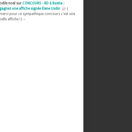
odile noel sur
CONCOURS - BD à Bastia :
gagnez une affiche signée Elene Usdin
{
merci pour ce sympathique concours c'est une
belle affiche ! } –