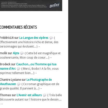
COMMENTAIRES RÉCENTS
FrédéricLN sur
La Langue des vipères
{
Effectivement une histoire riche et dense, des
personnages qui évoluent... } –
molik sur
Alyte
{ Cette bd est magnifique et
bouleversante, Mon coup de coeur... } –
Brodeck sur
Cauchon...ou l'homme qui tua
Jeanne d'Arc
{ Merci, Bodoï ! A la fin, vous
exprimez tellement bien... } –
Chantre Lysiane sur
Le Photographe de
Mauthausen
{ Ce roman graphique est de
grande qualité. Il parvient à... } –
Thomas sur
L'Avenir est ailleurs
{ Très belle
découverte autant sur l histoire que le dessin....
} –