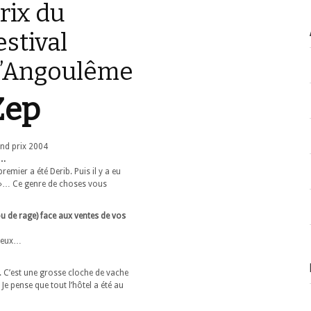
rix du
estival
’Angoulême
Zep
nd prix 2004
D…
remier a été Derib. Puis il y a eu
 »… Ce genre de choses vous
u de rage) face aux ventes de vos
 deux…
re. C’est une grosse cloche de vache
Je pense que tout l’hôtel a été au