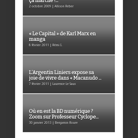
ça marche !...
2 octobre 2009 | Allison Reber
« Le Capital » de Karl Marx en
manga
8 février 2011 | Rémi I.
L’Argentin Liniers expose sa
joie de vivre dans « Macanudo ...
7 février 2011 | Laurence Le Saux
Où en est la BD numérique ?
Zoom sur Professeur Cyclope...
30 janvier 2013 | Benjamin Roure