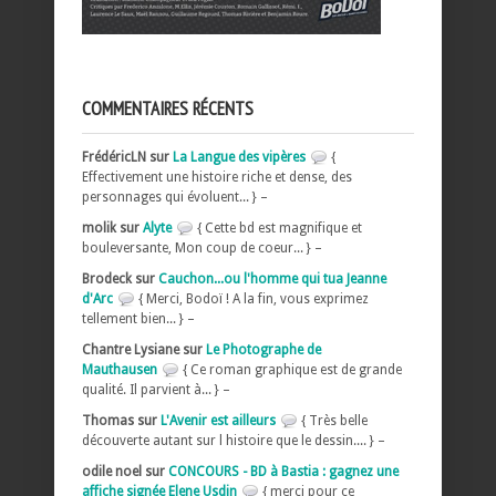
COMMENTAIRES RÉCENTS
FrédéricLN sur
La Langue des vipères
{
Effectivement une histoire riche et dense, des
personnages qui évoluent... } –
molik sur
Alyte
{ Cette bd est magnifique et
bouleversante, Mon coup de coeur... } –
Brodeck sur
Cauchon...ou l'homme qui tua Jeanne
d'Arc
{ Merci, Bodoï ! A la fin, vous exprimez
tellement bien... } –
Chantre Lysiane sur
Le Photographe de
Mauthausen
{ Ce roman graphique est de grande
qualité. Il parvient à... } –
Thomas sur
L'Avenir est ailleurs
{ Très belle
découverte autant sur l histoire que le dessin.... } –
odile noel sur
CONCOURS - BD à Bastia : gagnez une
affiche signée Elene Usdin
{ merci pour ce