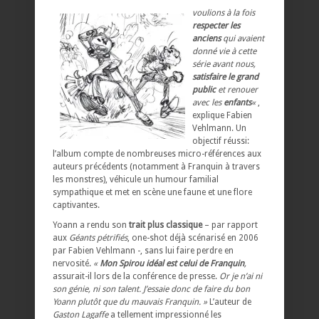
voulions à la fois
respecter les
anciens
qui avaient
donné vie à cette
série avant nous,
satisfaire le grand
public
et renouer
avec les
enfants
«
,
explique Fabien
Vehlmann. Un
objectif réussi:
l’album compte de nombreuses micro-références aux
auteurs précédents (notamment à Franquin à travers
les monstres), véhicule un humour familial
sympathique et met en scène une faune et une flore
captivantes.
Yoann a rendu son
trait plus classique
– par rapport
aux
Géants pétrifiés
, one-shot déjà scénarisé en 2006
par Fabien Vehlmann -, sans lui faire perdre en
nervosité.
«
Mon Spirou idéal est celui de Franquin
,
assurait-il lors de la conférence de presse.
Or je n’ai ni
son génie, ni son talent. J’essaie donc de faire du bon
Yoann plutôt que du mauvais Franquin. »
L’auteur de
Gaston Lagaffe
a tellement impressionné les