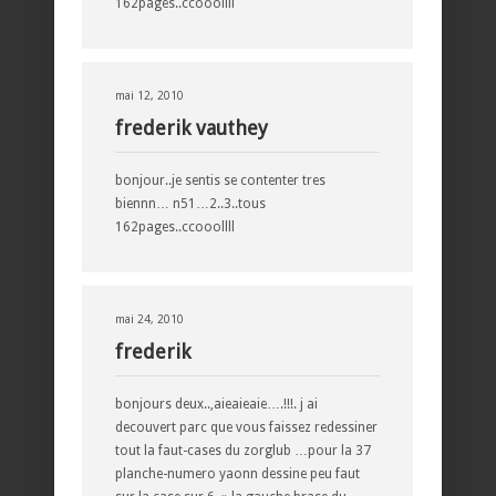
162pages..ccooollll
mai 12, 2010
frederik vauthey
bonjour..je sentis se contenter tres
biennn… n51…2..3..tous
162pages..ccooollll
mai 24, 2010
frederik
bonjours deux..,aieaieaie….!!!. j ai
decouvert parc que vous faissez redessiner
tout la faut-cases du zorglub …pour la 37
planche-numero yaonn dessine peu faut