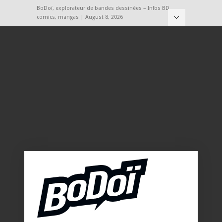
BoDoï, explorateur de bandes dessinées – Infos BD,
comics, mangas | August 8, 2026