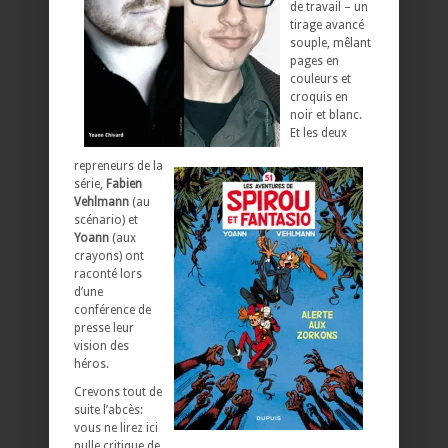
de travail – un
tirage avancé
souple, mêlant
pages en
couleurs et
croquis en
noir et blanc.
Et les deux
repreneurs de la
série,
Fabien
Vehlmann
(au
scénario) et
Yoann
(aux
crayons) ont
raconté lors
d’une
conférence de
presse leur
vision des
héros.
Crevons tout de
suite l’abcès:
vous ne lirez ici
nulle critique de