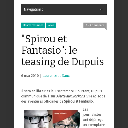
Navigation :
Hide Navigation
Accueil
Critiques
Bande dessinée
Comics
Jeunesse
Mangas
News
Bande dessinée
Comics
Manga
Jeunesse
Magazine
Bande dessinée
Comics
Jeunesse
Mangas
Bande dessinée
News
15 Comments
"Spirou et
Fantasio": le
teasing de Dupuis
6 mai 2010 |
Laurence Le Saux
Il sera en librairies le 3 septembre. Pourtant, Dupuis
communique déjà sur
Alerte aux Zorkons
, 51e épisode
des aventures officielles de
Spirou et Fantasio
.
Les
journalistes
ont déjà reçu
un exemplaire