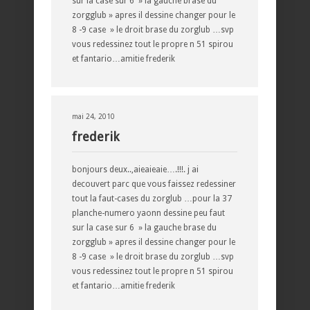
sur la case sur 6 » la gauche brase du
zorgglub » apres il dessine changer pour le
8 -9 case » le droit brase du zorglub …svp
vous redessinez tout le propre n 51 spirou
et fantario…amitie frederik
mai 24, 2010
frederik
bonjours deux..,aieaieaie….!!!. j ai
decouvert parc que vous faissez redessiner
tout la faut-cases du zorglub …pour la 37
planche-numero yaonn dessine peu faut
sur la case sur 6 » la gauche brase du
zorgglub » apres il dessine changer pour le
8 -9 case » le droit brase du zorglub …svp
vous redessinez tout le propre n 51 spirou
et fantario…amitie frederik