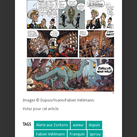
Images © Dupuis/Yoann/Fabien Vehlmann.
Votez pour cet article
TAGS
Alerte aux Zorkons
auteur
dupuis
Fabien Vehlmann
Franquin
spirou