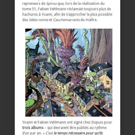
repreneurs de
Spirou
que, lors de la réalisation du
tome 51, Fabien Vehlmann réclamait toujours plus de
hachures à Yoann, afin de s’approcher le plus possible
des
Idées noires
et
Cauchemarrants
du maître.
Yoann et Fabien Vehlmann ont signé chez Dupuis pour
trois albums
– qui devraient être publiés au rythme
d’un par an.
« C’est
le temps nécessaire pour qu’ils