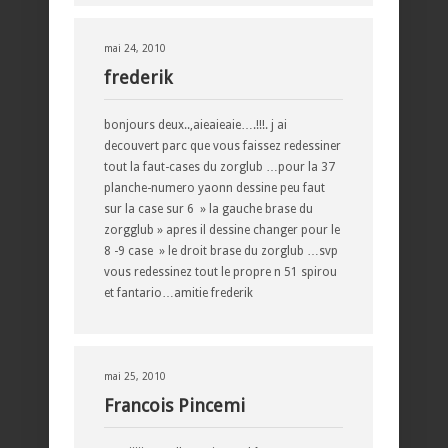
mai 24, 2010
frederik
bonjours deux..,aieaieaie….!!!. j ai
decouvert parc que vous faissez redessiner
tout la faut-cases du zorglub …pour la 37
planche-numero yaonn dessine peu faut
sur la case sur 6 » la gauche brase du
zorgglub » apres il dessine changer pour le
8 -9 case » le droit brase du zorglub …svp
vous redessinez tout le propre n 51 spirou
et fantario…amitie frederik
mai 25, 2010
Francois Pincemi