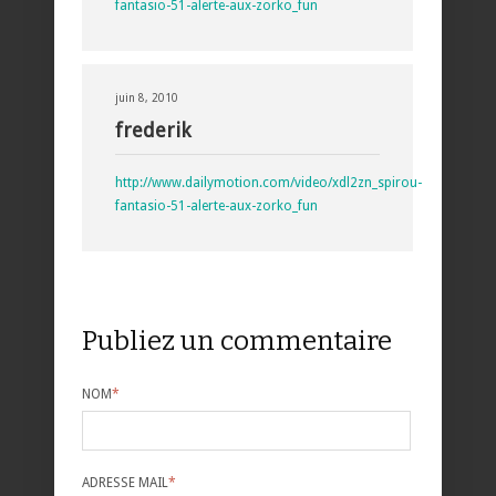
fantasio-51-alerte-aux-zorko_fun
juin 8, 2010
frederik
http://www.dailymotion.com/video/xdl2zn_spirou-
fantasio-51-alerte-aux-zorko_fun
Publiez un commentaire
NOM
*
ADRESSE MAIL
*