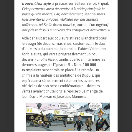
trouvent leur style
,
a précisé leur éditeur Benoît Fripiat.
Cela permettra aussi de rendre à la série principale la
place qu’elle mérite. Car, dernièrement, les one-shots
[des aventures uniques, réalisées par des auteurs
différents, tel Emile Bravo pour
Le Journal d’un ingénu
]
ont pris le dessus au niveau des critiques et des ventes. »
Aidé par Hubert aux couleurs et Fred Blanchard pour
le design (de décors, machines, costumes…), le duo
d’auteurs a du pain sur la planche. Fabien Vehlmann
écrit la suite, qui verra progressivement Spirou
devenir
« moins lisse »
, tandis que Yoann termine les
dernières pages de l’épisode 51. Dont
100 000
exemplaires
seront mis en place à la rentrée. Un
chiffre à la hauteur des ambitions de Dupuis, qui
espère ainsi sérieusement relancer les aventures
officielles de son héros emblématique – dont les
ventes avaient chuté lors la reprise plus manga de
Jean David Morvan et José Luis Munuera.