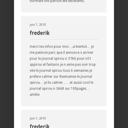
normale ont parfois été decevants.
juin 7, 2010
frederik
merci tes infos pour moi….a bientot… je
me patincie parc que il annonce s arriver
pour le journal spirou n 3766 pour n51
sppirou et fantario je n aime pas voir trop
vite le journal spirou tous 6 semaines je
prefere calmer sur 8semaines le journal
spirou… je lis calmer……et aussi cool le
journal spirou n 3668 sur 100pages…
amitie
juin 7, 2010
frederik