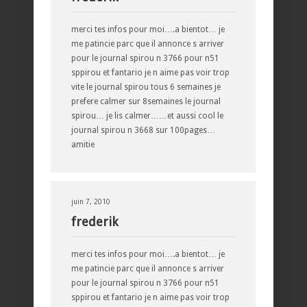
merci tes infos pour moi….a bientot… je
me patincie parc que il annonce s arriver
pour le journal spirou n 3766 pour n51
sppirou et fantario je n aime pas voir trop
vite le journal spirou tous 6 semaines je
prefere calmer sur 8semaines le journal
spirou… je lis calmer……et aussi cool le
journal spirou n 3668 sur 100pages…
amitie
juin 7, 2010
frederik
merci tes infos pour moi….a bientot… je
me patincie parc que il annonce s arriver
pour le journal spirou n 3766 pour n51
sppirou et fantario je n aime pas voir trop