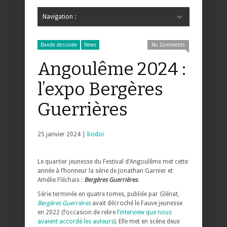
Navigation :
Hide Navigation
Accueil
Critiques
Bande dessinée
Comics
Jeunesse
Mangas
News
Bande dessinée
Comics
Manga
Jeunesse
Magazine
Bande dessinée
Comics
Jeunesse
Mangas
Bande dessinée
News
No Comments
Angoulême 2024 :
l’expo Bergères
Guerrières
25 janvier 2024 |
bodoi
Le quartier jeunesse du Festival d’Angoulême met cette
année à l’honneur la série de Jonathan Garnier et
Amélie Fléchais :
Bergères Guerrières
.
Série terminée en quatre tomes, publiée par Glénat,
Bergères Guerrières
avait décroché le Fauve jeunesse
en 2022 (l’occasion de relire
l’interview que nous
avaient accordé les auteurs
). Elle met en scène deux