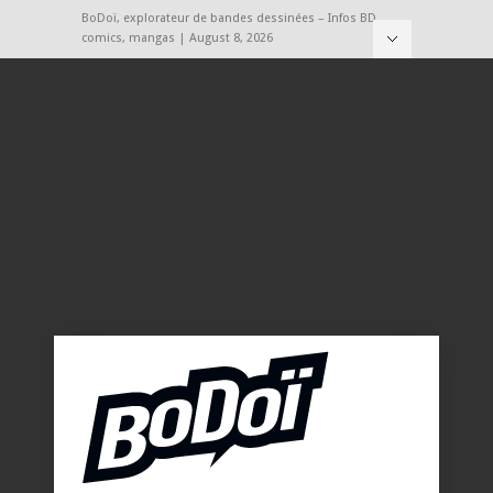
BoDoï, explorateur de bandes dessinées – Infos BD,
comics, mangas | August 8, 2026