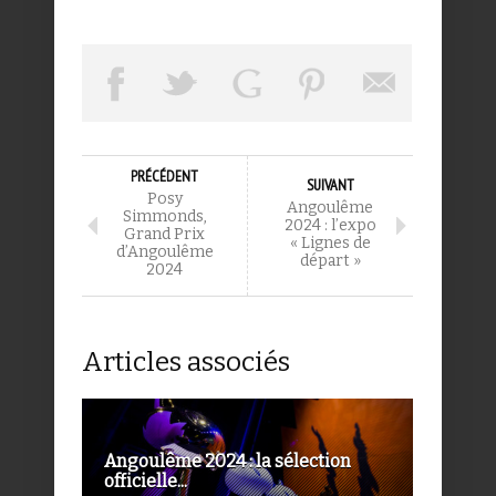
PRÉCÉDENT
SUIVANT
Posy
Angoulême
Simmonds,
2024 : l’expo
Grand Prix
« Lignes de
d’Angoulême
départ »
2024
Articles associés
Angoulême 2024 : la sélection
officielle...