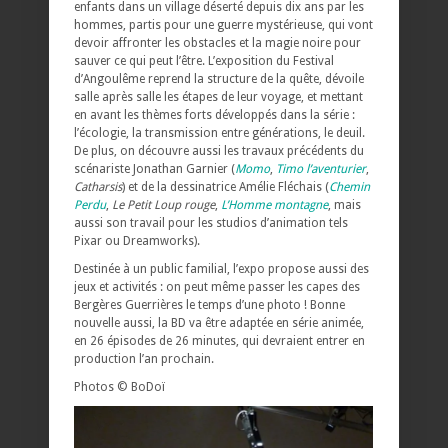
enfants dans un village déserté depuis dix ans par les
hommes, partis pour une guerre mystérieuse, qui vont
devoir affronter les obstacles et la magie noire pour
sauver ce qui peut l’être. L’exposition du Festival
d’Angoulême reprend la structure de la quête, dévoile
salle après salle les étapes de leur voyage, et mettant
en avant les thèmes forts développés dans la série :
l’écologie, la transmission entre générations, le deuil.
De plus, on découvre aussi les travaux précédents du
scénariste Jonathan Garnier (
Momo
,
Timo l’aventurier
,
Catharsis
) et de la dessinatrice Amélie Fléchais (
Chemin
Perdu
,
Le Petit Loup rouge
,
L’Homme montagne
, mais
aussi son travail pour les studios d’animation tels
Pixar ou Dreamworks).
Destinée à un public familial, l’expo propose aussi des
jeux et activités : on peut même passer les capes des
Bergères Guerrières le temps d’une photo ! Bonne
nouvelle aussi, la BD va être adaptée en série animée,
en 26 épisodes de 26 minutes, qui devraient entrer en
production l’an prochain.
Photos © BoDoï