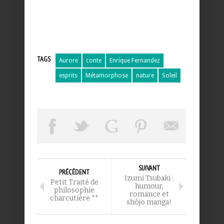
TAGS
Aurore
conte
Enrique Fernandez
esprits
Métamorphose
nature
Soleil
SUIVANT
PRÉCÉDENT
Izumi Tsubaki :
Petit Traité de
humour,
philosophie
romance et
charcutière **
shôjo manga!