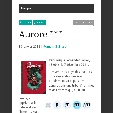
Navigation :
Hide Navigation
Accueil
Critiques
Bande dessinée
Comics
Jeunesse
Mangas
News
Bande dessinée
Comics
Manga
Jeunesse
Magazine
Bande dessinée
Comics
Jeunesse
Mangas
Critiques
Jeunesse
No Comments
Aurore ***
10 janvier 2012 |
Romain Gallissot
Par Enrique Fernandez. Soleil,
15,90 €, le 7 décembre 2011.
Bienvenue au pays des aurores
boréales et des lumières
polaires. Ici vit depuis des
générations une tribu d’hommes
et de femmes qui, au fil du
temps, a
apprivoisé la
nature et ses
éléments. Mais