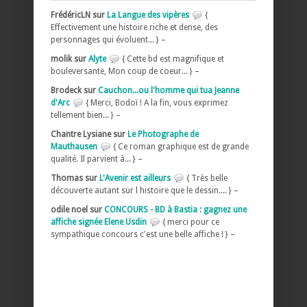
FrédéricLN sur
La Langue des vipères
{
Effectivement une histoire riche et dense, des
personnages qui évoluent... } –
molik sur
Alyte
{ Cette bd est magnifique et
bouleversante, Mon coup de coeur... } –
Brodeck sur
Cauchon...ou l'homme qui tua Jeanne
d'Arc
{ Merci, Bodoï ! A la fin, vous exprimez
tellement bien... } –
Chantre Lysiane sur
Le Photographe de
Mauthausen
{ Ce roman graphique est de grande
qualité. Il parvient à... } –
Thomas sur
L'Avenir est ailleurs
{ Très belle
découverte autant sur l histoire que le dessin.... } –
odile noel sur
CONCOURS - BD à Bastia : gagnez une
affiche signée Elene Usdin
{ merci pour ce
sympathique concours c'est une belle affiche ! } –