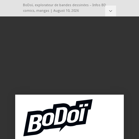
BoDoï, explorateur de bandes dessinées – Infos BD,
comics, mangas | August 10, 2026