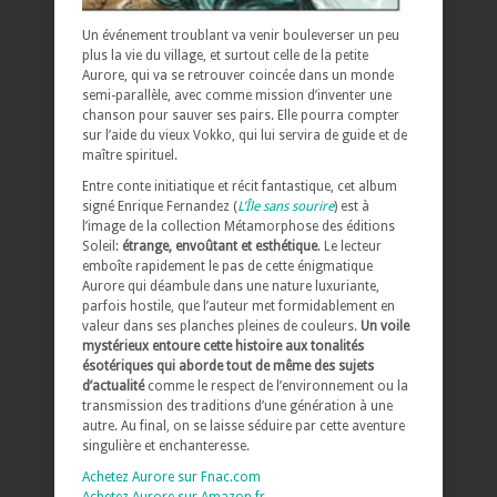
Un événement troublant va venir bouleverser un peu
plus la vie du village, et surtout celle de la petite
Aurore, qui va se retrouver coincée dans un monde
semi-parallèle, avec comme mission d’inventer une
chanson pour sauver ses pairs. Elle pourra compter
sur l’aide du vieux Vokko, qui lui servira de guide et de
maître spirituel.
Entre conte initiatique et récit fantastique, cet album
signé Enrique Fernandez (
L’Île sans sourire
) est à
l’image de la collection Métamorphose des éditions
Soleil:
étrange, envoûtant et esthétique
. Le lecteur
emboîte rapidement le pas de cette énigmatique
Aurore qui déambule dans une nature luxuriante,
parfois hostile, que l’auteur met formidablement en
valeur dans ses planches pleines de couleurs.
Un voile
mystérieux entoure cette histoire aux tonalités
ésotériques qui aborde tout de même des sujets
d’actualité
comme le respect de l’environnement ou la
transmission des traditions d’une génération à une
autre. Au final, on se laisse séduire par cette aventure
singulière et enchanteresse.
Achetez Aurore sur Fnac.com