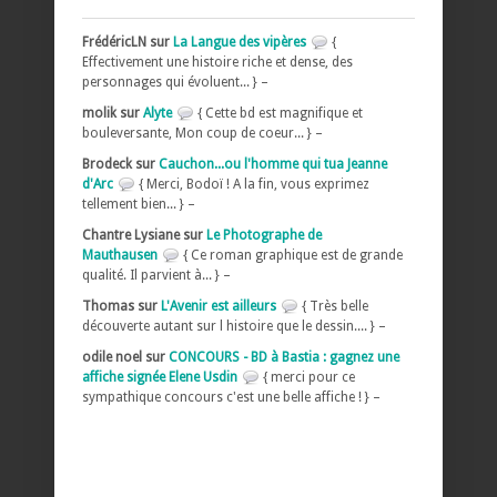
FrédéricLN sur
La Langue des vipères
{
Effectivement une histoire riche et dense, des
personnages qui évoluent... } –
molik sur
Alyte
{ Cette bd est magnifique et
bouleversante, Mon coup de coeur... } –
Brodeck sur
Cauchon...ou l'homme qui tua Jeanne
d'Arc
{ Merci, Bodoï ! A la fin, vous exprimez
tellement bien... } –
Chantre Lysiane sur
Le Photographe de
Mauthausen
{ Ce roman graphique est de grande
qualité. Il parvient à... } –
Thomas sur
L'Avenir est ailleurs
{ Très belle
découverte autant sur l histoire que le dessin.... } –
odile noel sur
CONCOURS - BD à Bastia : gagnez une
affiche signée Elene Usdin
{ merci pour ce
sympathique concours c'est une belle affiche ! } –