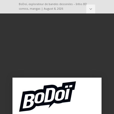
BoDoï, explorateur de bandes dessinées – Infos BD,
comics, mangas | August 8, 2026