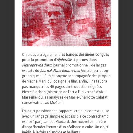
On trouvera également l
es bandes dessinées conçues
pour la promotion d’
Alphaville
et parues dans
Figaropravda
(faux journal promotionnel), de larges
extraits du
Journal d’une femme mariée
, transcription
graphique du film éponyme accompagnée des propos
de Macha Méril qui cosigna le film. Enfin, il ne faudra
pas manquer les 40 pages d’introduction signées
Pierre Pinchon (historien de l’art à l’université d’Aix-
Marseille) ou les analyses de Marie-Charlotte Calafat,
conservatrice au MuCem.
Érudit et passionnant, l’appareil critique contextualise
avec un langage simple et accessible ce contrechamp
exploré par Jean-Luc Godard. Une nouvelle manière
d’appréhender l’œuvre d’un réalisateur culte.
Un objet
inédit, à la fois splendide et brillant !