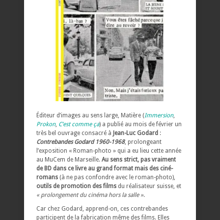
Éditeur d’images au sens large, Matière (
Immersion
,
Prokon
,
C’est comme ça
) a publié au mois de février un
très bel ouvrage consacré à
Jean-Luc Godard
:
Contrebandes Godard 1960-1968
, prolongeant
l’exposition « Roman-photo » qui a eu lieu cette année
au MuCem de Marseille.
Au sens strict, pas vraiment
de BD dans ce livre au grand format mais des ciné-
romans
(à ne pas confondre avec le roman-photo),
outils de promotion des films
du réalisateur suisse, et
« prolongement du cinéma hors la salle »
.
Car chez Godard, apprend-on, ces contrebandes
participent de la fabrication même des films. Elles