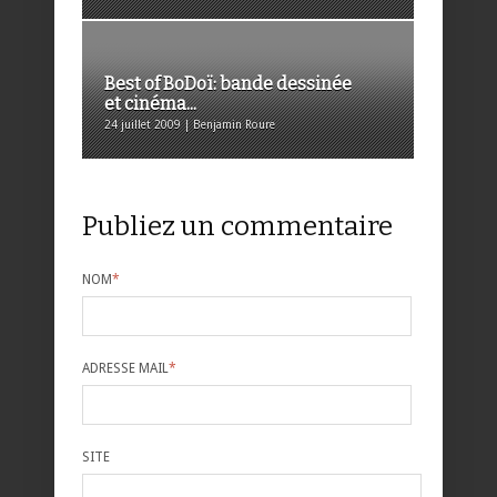
Best of BoDoï: bande dessinée
et cinéma...
24 juillet 2009 | Benjamin Roure
Publiez un commentaire
NOM
*
ADRESSE MAIL
*
SITE