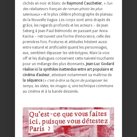
clichés en noir et blanc de
Raymond Cauchetier
, «
l’un
des réalisateurs français de roman-photo les plus
talentueux »
et le plus célèbre photographe de plateau
de la Nouvelle Vague. Les corps sont ainsi drapés de
grâce, les regards profonds et les acteurs – de Jean
Seberg à Jean-Paul Belmondo en passant par Anna
Karina – retrouvent une forme d’innocence, celle des
premières fois. Postures et attitudes hésitent aussi
entre naturel et artificialité quand les personnages,
eux, semblent dépasser les stéréotypes. Mais la voix
off et les dialogues conservent cette naïveté touchante
pour un mélange des plus étonnants.
Jean-Luc Godard
réalise ici la synthèse inattendue entre art populaire et
cinéma d’auteur
, attestant notamment sa maîtrise de
la séquence
(
« c’est-à-dire sa façon de juxtaposer les
temps, les idées, les images »
), une technique commune
au cinéma et à la bande dessinée.