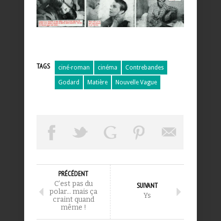
TAGS
ciné-roman
cinéma
Contrebandes
Godard
Matière
Nouvelle Vague
PRÉCÉDENT
C’est pas du
SUIVANT
polar… mais ça
Ys
craint quand
même !