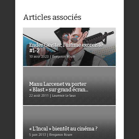
Articles associés
Ender Geister, l’ultime exorciste
#1-2
10 août 2023 | Benjamin Roure
Manu Larcenet va porter
« Blast » sur grand écran...
22 août 2011 | Laurence Le Saux
« L’Incal » bientôt au cinéma ?
5 juin 2013 | Benjamin Roure